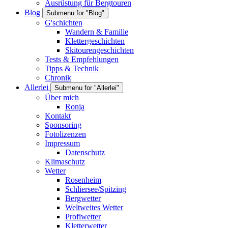
Ausrüstung für Bergtouren
Blog
Submenu for "Blog"
G'schichten
Wandern & Familie
Klettergeschichten
Skitourengeschichten
Tests & Empfehlungen
Tipps & Technik
Chronik
Allerlei
Submenu for "Allerlei"
Über mich
Ronja
Kontakt
Sponsoring
Fotolizenzen
Impressum
Datenschutz
Klimaschutz
Wetter
Rosenheim
Schliersee/Spitzing
Bergwetter
Weltweites Wetter
Profiwetter
Kletterwetter