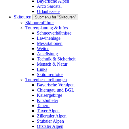
Bayerische Alpen
Arco Sarcatal
Urlaubsziele
Skitouren
Submenu for "Skitouren"
Skitourenführer
Tourenplanung & Infos
Schneeverhältnisse
Lawinenlage
Messstationen
Wetter
Ausrüstung
Technik & Sicherheit
Mensch & Natur
Links
Skitourenfotos
Tourenbeschreibungen
Bayerische Voralpen
Chiemgau und BGL
Kaisergebirge
Kitzbüheler
Tauern
Tuxer Alpen
Zillertaler Alpen
Stubaier Alpen
Ötztaler Alpen