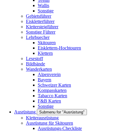
Tessin
Wallis
Sonstige
Gebietsführer
Eiskletterführer
Klettersteigführer
Sonstige Führer
Lehrbuecher
Skitouren
Eisklettern-Hochtouren
Klettern
Lesestoff
Bildbände
Wanderkarten
Alpenverein
Bayern
Schweizer Karten
Kompasskarten
Tabacco Karten
F&B Karten
Sonstige
Ausrüstung
Submenu for "Ausrüstung"
Kletterausrüstung
Ausrüstung für Skitouren
Ausrüstungs-Checkliste