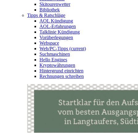
Skitourenwetter
Bibliothek
Tipps & Ratschläge
AOL Kündigung
AOL-Erfahrungen
Talklinie Kündigung
Vorüberlegungen
Webspace
Web/PC-Tipps
(current)
Suchmaschinen
Hello Engines
Kryptowährungen
Hintergrund einrichten
Rechnungen schreiben