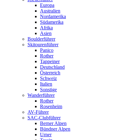
Europa
Australien
Nordamerika
Südamerika
Afrika
Asien
Boulderführer
Skitourenführer
Panico
Rother
Tappeiner
Deutschland
Österreich
Schweiz
Italien
Sonstige
Wanderführer
Rother
Rosenheim
AV-Führer
SAC-Clubführer
Berner Alpen
Bündner Alpen
Urner