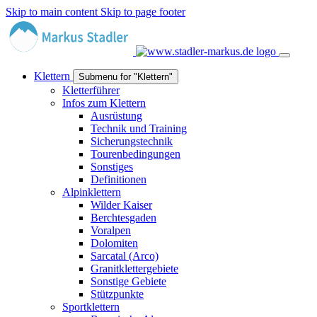
Skip to main content
Skip to page footer
Klettern
Submenu for "Klettern"
Kletterführer
Infos zum Klettern
Ausrüstung
Technik und Training
Sicherungstechnik
Tourenbedingungen
Sonstiges
Definitionen
Alpinklettern
Wilder Kaiser
Berchtesgaden
Voralpen
Dolomiten
Sarcatal (Arco)
Granitklettergebiete
Sonstige Gebiete
Stützpunkte
Sportklettern