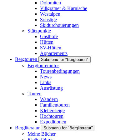
Dolomiten
Villgratner & Karnische
Westalpen
Sonstige
Skidurchquerungen
Stützpunkte
Gasthöfe
Hütten
SV-Hütten
Appartements
Bergtouren
Submenu for "Bergtouren"
Bergtoureninfos
Tourenbedingungen
News
Links
Ausrüstung
Touren
Wandern
Familientouren
Klettersteige
Hochtouren
Expeditionen
Bergliteratur
Submenu for "Bergliteratur"
Meine Bücher
Kletterführer