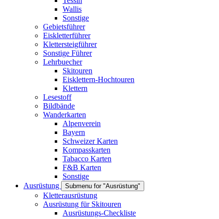
Tessin
Wallis
Sonstige
Gebietsführer
Eiskletterführer
Klettersteigführer
Sonstige Führer
Lehrbuecher
Skitouren
Eisklettern-Hochtouren
Klettern
Lesestoff
Bildbände
Wanderkarten
Alpenverein
Bayern
Schweizer Karten
Kompasskarten
Tabacco Karten
F&B Karten
Sonstige
Ausrüstung
Submenu for "Ausrüstung"
Kletterausrüstung
Ausrüstung für Skitouren
Ausrüstungs-Checkliste