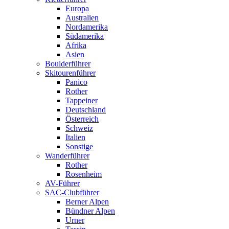
Europa
Australien
Nordamerika
Südamerika
Afrika
Asien
Boulderführer
Skitourenführer
Panico
Rother
Tappeiner
Deutschland
Österreich
Schweiz
Italien
Sonstige
Wanderführer
Rother
Rosenheim
AV-Führer
SAC-Clubführer
Berner Alpen
Bündner Alpen
Urner