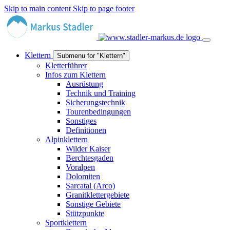
Skip to main content
Skip to page footer
Klettern
Submenu for "Klettern"
Kletterführer
Infos zum Klettern
Ausrüstung
Technik und Training
Sicherungstechnik
Tourenbedingungen
Sonstiges
Definitionen
Alpinklettern
Wilder Kaiser
Berchtesgaden
Voralpen
Dolomiten
Sarcatal (Arco)
Granitklettergebiete
Sonstige Gebiete
Stützpunkte
Sportklettern