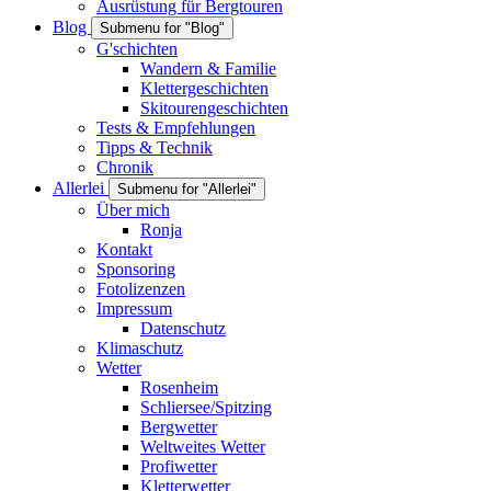
Ausrüstung für Bergtouren
Blog
Submenu for "Blog"
G'schichten
Wandern & Familie
Klettergeschichten
Skitourengeschichten
Tests & Empfehlungen
Tipps & Technik
Chronik
Allerlei
Submenu for "Allerlei"
Über mich
Ronja
Kontakt
Sponsoring
Fotolizenzen
Impressum
Datenschutz
Klimaschutz
Wetter
Rosenheim
Schliersee/Spitzing
Bergwetter
Weltweites Wetter
Profiwetter
Kletterwetter