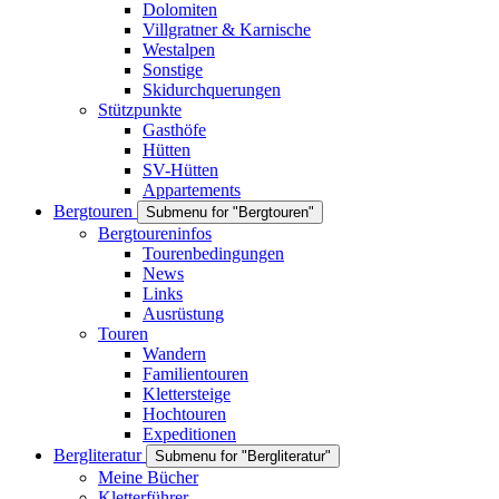
Dolomiten
Villgratner & Karnische
Westalpen
Sonstige
Skidurchquerungen
Stützpunkte
Gasthöfe
Hütten
SV-Hütten
Appartements
Bergtouren
Submenu for "Bergtouren"
Bergtoureninfos
Tourenbedingungen
News
Links
Ausrüstung
Touren
Wandern
Familientouren
Klettersteige
Hochtouren
Expeditionen
Bergliteratur
Submenu for "Bergliteratur"
Meine Bücher
Kletterführer