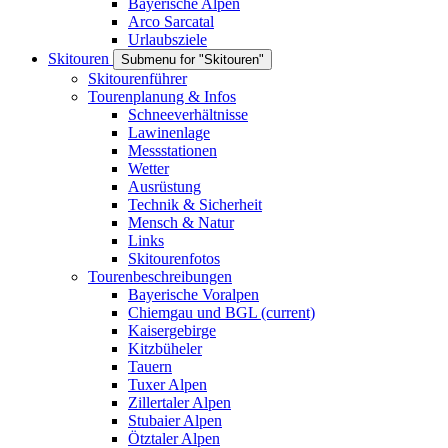
Bayerische Alpen
Arco Sarcatal
Urlaubsziele
Skitouren
Submenu for "Skitouren"
Skitourenführer
Tourenplanung & Infos
Schneeverhältnisse
Lawinenlage
Messstationen
Wetter
Ausrüstung
Technik & Sicherheit
Mensch & Natur
Links
Skitourenfotos
Tourenbeschreibungen
Bayerische Voralpen
Chiemgau und BGL
(current)
Kaisergebirge
Kitzbüheler
Tauern
Tuxer Alpen
Zillertaler Alpen
Stubaier Alpen
Ötztaler Alpen