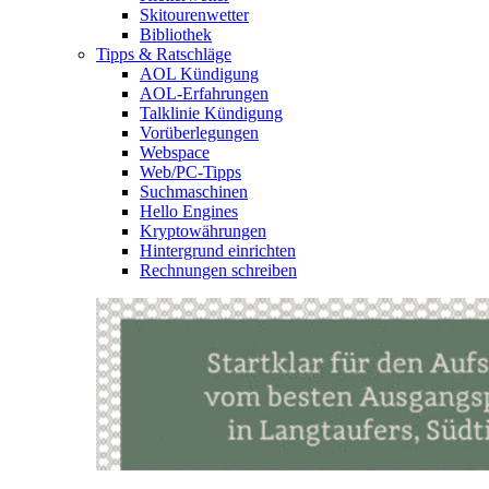
Skitourenwetter
Bibliothek
Tipps & Ratschläge
AOL Kündigung
AOL-Erfahrungen
Talklinie Kündigung
Vorüberlegungen
Webspace
Web/PC-Tipps
Suchmaschinen
Hello Engines
Kryptowährungen
Hintergrund einrichten
Rechnungen schreiben