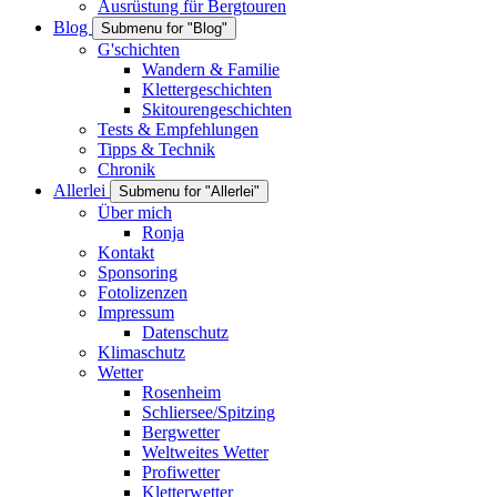
Ausrüstung für Bergtouren
Blog
Submenu for "Blog"
G'schichten
Wandern & Familie
Klettergeschichten
Skitourengeschichten
Tests & Empfehlungen
Tipps & Technik
Chronik
Allerlei
Submenu for "Allerlei"
Über mich
Ronja
Kontakt
Sponsoring
Fotolizenzen
Impressum
Datenschutz
Klimaschutz
Wetter
Rosenheim
Schliersee/Spitzing
Bergwetter
Weltweites Wetter
Profiwetter
Kletterwetter