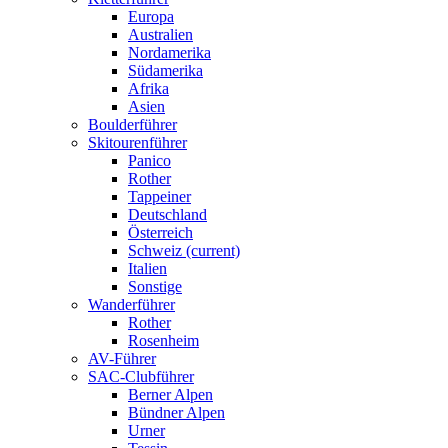
Europa
Australien
Nordamerika
Südamerika
Afrika
Asien
Boulderführer
Skitourenführer
Panico
Rother
Tappeiner
Deutschland
Österreich
Schweiz
(current)
Italien
Sonstige
Wanderführer
Rother
Rosenheim
AV-Führer
SAC-Clubführer
Berner Alpen
Bündner Alpen
Urner