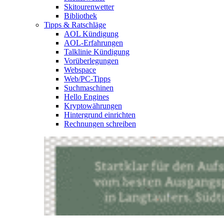
Skitourenwetter
Bibliothek
Tipps & Ratschläge
AOL Kündigung
AOL-Erfahrungen
Talklinie Kündigung
Vorüberlegungen
Webspace
Web/PC-Tipps
Suchmaschinen
Hello Engines
Kryptowährungen
Hintergrund einrichten
Rechnungen schreiben