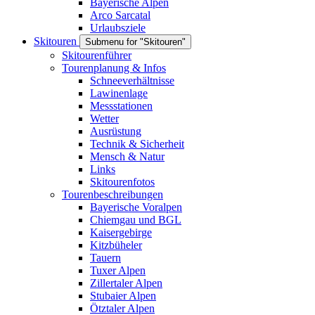
Bayerische Alpen
Arco Sarcatal
Urlaubsziele
Skitouren
Submenu for "Skitouren"
Skitourenführer
Tourenplanung & Infos
Schneeverhältnisse
Lawinenlage
Messstationen
Wetter
Ausrüstung
Technik & Sicherheit
Mensch & Natur
Links
Skitourenfotos
Tourenbeschreibungen
Bayerische Voralpen
Chiemgau und BGL
Kaisergebirge
Kitzbüheler
Tauern
Tuxer Alpen
Zillertaler Alpen
Stubaier Alpen
Ötztaler Alpen