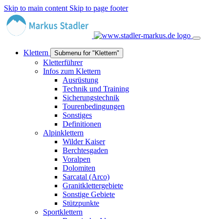
Skip to main content
Skip to page footer
Klettern
Submenu for "Klettern"
Kletterführer
Infos zum Klettern
Ausrüstung
Technik und Training
Sicherungstechnik
Tourenbedingungen
Sonstiges
Definitionen
Alpinklettern
Wilder Kaiser
Berchtesgaden
Voralpen
Dolomiten
Sarcatal (Arco)
Granitklettergebiete
Sonstige Gebiete
Stützpunkte
Sportklettern