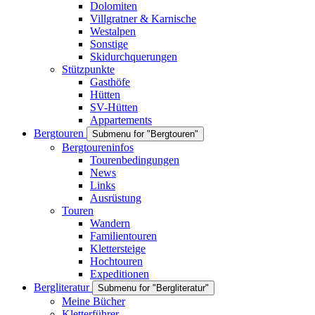
Dolomiten
Villgratner & Karnische
Westalpen
Sonstige
Skidurchquerungen
Stützpunkte
Gasthöfe
Hütten
SV-Hütten
Appartements
Bergtouren
Submenu for "Bergtouren"
Bergtoureninfos
Tourenbedingungen
News
Links
Ausrüstung
Touren
Wandern
Familientouren
Klettersteige
Hochtouren
Expeditionen
Bergliteratur
Submenu for "Bergliteratur"
Meine Bücher
Kletterführer