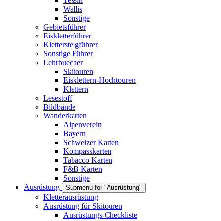
Tessin
Wallis
Sonstige
Gebietsführer
Eiskletterführer
Klettersteigführer
Sonstige Führer
Lehrbuecher
Skitouren
Eisklettern-Hochtouren
Klettern
Lesestoff
Bildbände
Wanderkarten
Alpenverein
Bayern
Schweizer Karten
Kompasskarten
Tabacco Karten
F&B Karten
Sonstige
Ausrüstung
Submenu for "Ausrüstung"
Kletterausrüstung
Ausrüstung für Skitouren
Ausrüstungs-Checkliste