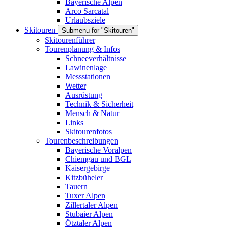
Bayerische Alpen
Arco Sarcatal
Urlaubsziele
Skitouren
Submenu for "Skitouren"
Skitourenführer
Tourenplanung & Infos
Schneeverhältnisse
Lawinenlage
Messstationen
Wetter
Ausrüstung
Technik & Sicherheit
Mensch & Natur
Links
Skitourenfotos
Tourenbeschreibungen
Bayerische Voralpen
Chiemgau und BGL
Kaisergebirge
Kitzbüheler
Tauern
Tuxer Alpen
Zillertaler Alpen
Stubaier Alpen
Ötztaler Alpen