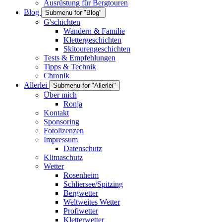
Ausrüstung für Bergtouren
Blog
Submenu for "Blog"
G'schichten
Wandern & Familie
Klettergeschichten
Skitourengeschichten
Tests & Empfehlungen
Tipps & Technik
Chronik
Allerlei
Submenu for "Allerlei"
Über mich
Ronja
Kontakt
Sponsoring
Fotolizenzen
Impressum
Datenschutz
Klimaschutz
Wetter
Rosenheim
Schliersee/Spitzing
Bergwetter
Weltweites Wetter
Profiwetter
Kletterwetter