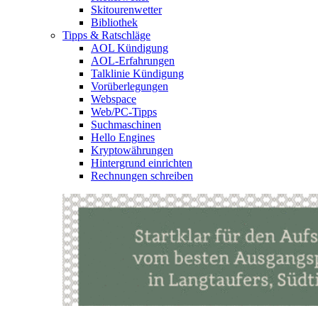
Skitourenwetter
Bibliothek
Tipps & Ratschläge
AOL Kündigung
AOL-Erfahrungen
Talklinie Kündigung
Vorüberlegungen
Webspace
Web/PC-Tipps
Suchmaschinen
Hello Engines
Kryptowährungen
Hintergrund einrichten
Rechnungen schreiben