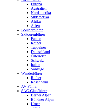
Europa
Australien
Nordamerika
Südamerika
Afrika
Asien
Boulderführer
Skitourenführer
Panico
Rother
Tappeiner
Deutschland
Österreich
Schweiz
Italien
Sonstige
Wanderführer
Rother
Rosenheim
AV-Führer
SAC-Clubführer
Berner Alpen
Bündner Alpen
Urner