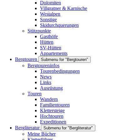
Dolomiten
Villgratner & Karnische
Westalpen
Sonstige
Skidurchquerungen
Stützpunkte
Gasthöfe
Hütten
SV-Hütten
Appartements
Bergtouren
Submenu for "Bergtouren"
Bergtoureninfos
Tourenbedingungen
News
Links
Ausrüstung
Touren
Wandern
Familientouren
Klettersteige
Hochtouren
Expeditionen
Bergliteratur
Submenu for "Bergliteratur"
Meine Bücher
Kletterführer