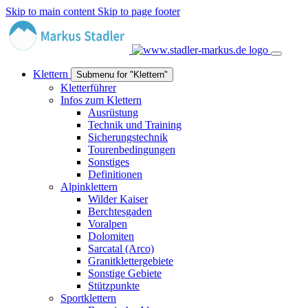
Skip to main content
Skip to page footer
Klettern
Submenu for "Klettern"
Kletterführer
Infos zum Klettern
Ausrüstung
Technik und Training
Sicherungstechnik
Tourenbedingungen
Sonstiges
Definitionen
Alpinklettern
Wilder Kaiser
Berchtesgaden
Voralpen
Dolomiten
Sarcatal (Arco)
Granitklettergebiete
Sonstige Gebiete
Stützpunkte
Sportklettern