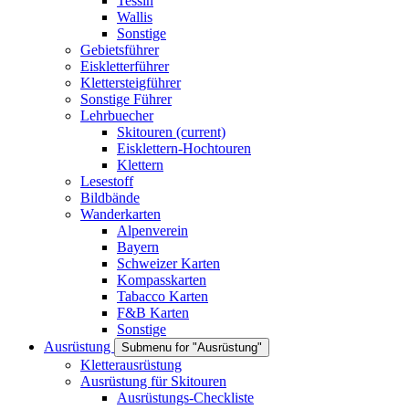
Tessin
Wallis
Sonstige
Gebietsführer
Eiskletterführer
Klettersteigführer
Sonstige Führer
Lehrbuecher
Skitouren
(current)
Eisklettern-Hochtouren
Klettern
Lesestoff
Bildbände
Wanderkarten
Alpenverein
Bayern
Schweizer Karten
Kompasskarten
Tabacco Karten
F&B Karten
Sonstige
Ausrüstung
Submenu for "Ausrüstung"
Kletterausrüstung
Ausrüstung für Skitouren
Ausrüstungs-Checkliste