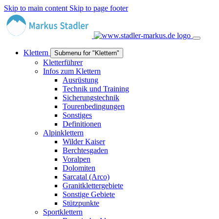
Skip to main content
Skip to page footer
Klettern
Submenu for "Klettern"
Kletterführer
Infos zum Klettern
Ausrüstung
Technik und Training
Sicherungstechnik
Tourenbedingungen
Sonstiges
Definitionen
Alpinklettern
Wilder Kaiser
Berchtesgaden
Voralpen
Dolomiten
Sarcatal (Arco)
Granitklettergebiete
Sonstige Gebiete
Stützpunkte
Sportklettern