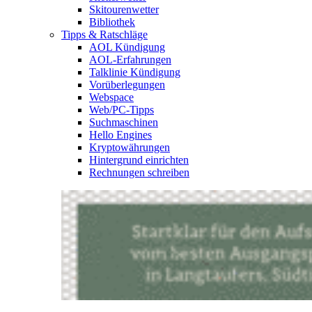
Skitourenwetter
Bibliothek
Tipps & Ratschläge
AOL Kündigung
AOL-Erfahrungen
Talklinie Kündigung
Vorüberlegungen
Webspace
Web/PC-Tipps
Suchmaschinen
Hello Engines
Kryptowährungen
Hintergrund einrichten
Rechnungen schreiben