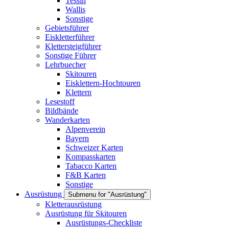
Tessin
Wallis
Sonstige
Gebietsführer
Eiskletterführer
Klettersteigführer
Sonstige Führer
Lehrbuecher
Skitouren
Eisklettern-Hochtouren
Klettern
Lesestoff
Bildbände
Wanderkarten
Alpenverein
Bayern
Schweizer Karten
Kompasskarten
Tabacco Karten
F&B Karten
Sonstige
Ausrüstung
Submenu for "Ausrüstung"
Kletterausrüstung
Ausrüstung für Skitouren
Ausrüstungs-Checkliste