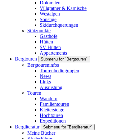
Dolomiten
Villgratner & Karnische
Westalpen
Sonstige
Skidurchquerungen
Stützpunkte
Gasthöfe
Hütten
SV-Hütten
Appartements
Bergtouren
Submenu for "Bergtouren"
Bergtoureninfos
Tourenbedingungen
News
Links
Ausrüstung
Touren
Wandern
Familientouren
Klettersteige
Hochtouren
Expeditionen
Bergliteratur
Submenu for "Bergliteratur"
Meine Bücher
Kletterführer