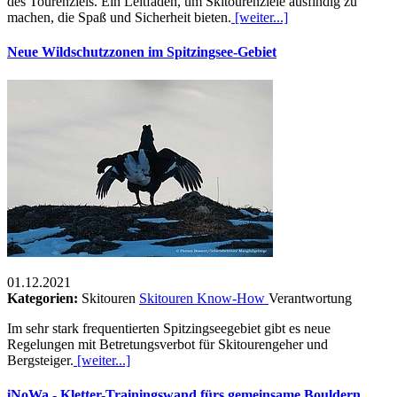
des Tourenziels. Ein Leitfaden, um Skitourenziele ausfindig zu
machen, die Spaß und Sicherheit bieten.
[weiter...]
Neue Wildschutzzonen im Spitzingsee-Gebiet
01.12.2021
Kategorien:
Skitouren
Skitouren Know-How
Verantwortung
Im sehr stark frequentierten Spitzingseegebiet gibt es neue
Regelungen mit Betretungsverbot für Skitourengeher und
Bergsteiger.
[weiter...]
iNoWa - Kletter-Trainingswand fürs gemeinsame Bouldern