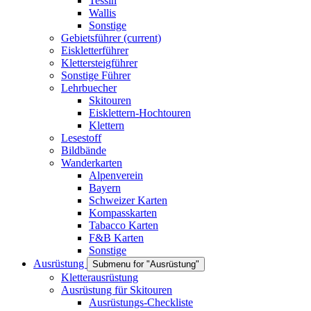
Tessin
Wallis
Sonstige
Gebietsführer
(current)
Eiskletterführer
Klettersteigführer
Sonstige Führer
Lehrbuecher
Skitouren
Eisklettern-Hochtouren
Klettern
Lesestoff
Bildbände
Wanderkarten
Alpenverein
Bayern
Schweizer Karten
Kompasskarten
Tabacco Karten
F&B Karten
Sonstige
Ausrüstung
Submenu for "Ausrüstung"
Kletterausrüstung
Ausrüstung für Skitouren
Ausrüstungs-Checkliste