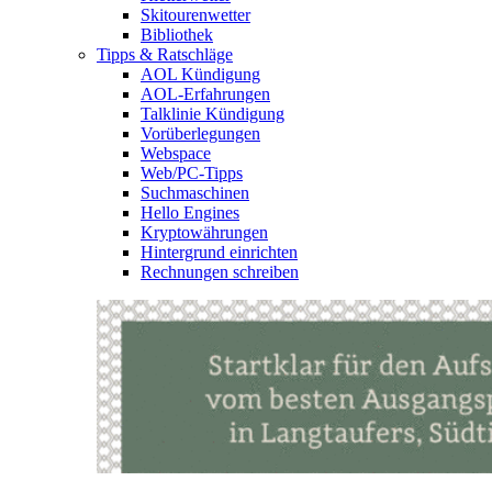
Skitourenwetter
Bibliothek
Tipps & Ratschläge
AOL Kündigung
AOL-Erfahrungen
Talklinie Kündigung
Vorüberlegungen
Webspace
Web/PC-Tipps
Suchmaschinen
Hello Engines
Kryptowährungen
Hintergrund einrichten
Rechnungen schreiben