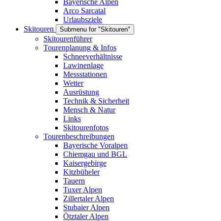
Bayerische Alpen
Arco Sarcatal
Urlaubsziele
Skitouren
Submenu for "Skitouren"
Skitourenführer
Tourenplanung & Infos
Schneeverhältnisse
Lawinenlage
Messstationen
Wetter
Ausrüstung
Technik & Sicherheit
Mensch & Natur
Links
Skitourenfotos
Tourenbeschreibungen
Bayerische Voralpen
Chiemgau und BGL
Kaisergebirge
Kitzbüheler
Tauern
Tuxer Alpen
Zillertaler Alpen
Stubaier Alpen
Ötztaler Alpen