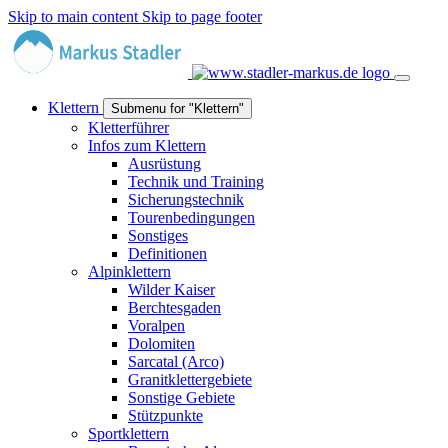
Skip to main content
Skip to page footer
Klettern
Submenu for "Klettern"
Kletterführer
Infos zum Klettern
Ausrüstung
Technik und Training
Sicherungstechnik
Tourenbedingungen
Sonstiges
Definitionen
Alpinklettern
Wilder Kaiser
Berchtesgaden
Voralpen
Dolomiten
Sarcatal (Arco)
Granitklettergebiete
Sonstige Gebiete
Stützpunkte
Sportklettern