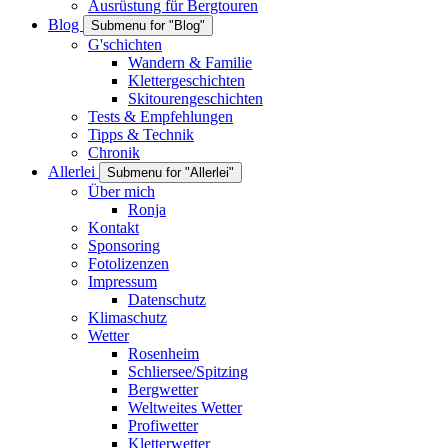
Ausrüstung für Bergtouren
Blog
Submenu for "Blog"
G'schichten
Wandern & Familie
Klettergeschichten
Skitourengeschichten
Tests & Empfehlungen
Tipps & Technik
Chronik
Allerlei
Submenu for "Allerlei"
Über mich
Ronja
Kontakt
Sponsoring
Fotolizenzen
Impressum
Datenschutz
Klimaschutz
Wetter
Rosenheim
Schliersee/Spitzing
Bergwetter
Weltweites Wetter
Profiwetter
Kletterwetter