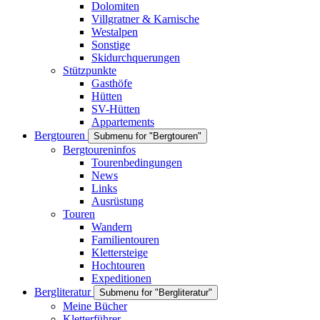
Dolomiten
Villgratner & Karnische
Westalpen
Sonstige
Skidurchquerungen
Stützpunkte
Gasthöfe
Hütten
SV-Hütten
Appartements
Bergtouren
Submenu for "Bergtouren"
Bergtoureninfos
Tourenbedingungen
News
Links
Ausrüstung
Touren
Wandern
Familientouren
Klettersteige
Hochtouren
Expeditionen
Bergliteratur
Submenu for "Bergliteratur"
Meine Bücher
Kletterführer