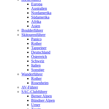
Europa
Australien
Nordamerika
Südamerika
Afrika
Asien
Boulderführer
Skitourenführer
Panico
Rother
Tappeiner
Deutschland
Österreich
Schweiz
Italien
Sonstige
Wanderführer
Rother
Rosenheim
AV-Führer
SAC-Clubführer
Berner Alpen
Bündner Alpen
Urner