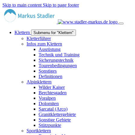
Skip to main content
Skip to page footer
Klettern
Submenu for "Klettern"
Kletterführer
Infos zum Klettern
Ausrüstung
Technik und Training
Sicherungstechnik
Tourenbedingungen
Sonstiges
Definitionen
Alpinklettern
Wilder Kaiser
Berchtesgaden
Voralpen
Dolomiten
Sarcatal (Arco)
Granitklettergebiete
Sonstige Gebiete
Stützpunkte
Sportklettern