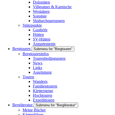
Dolomiten
Villgratner & Karnische
Westalpen
Sonstige
Skidurchquerungen
Stützpunkte
Gasthöfe
Hütten
SV-Hütten
Appartements
Bergtouren
Submenu for "Bergtouren"
Bergtoureninfos
Tourenbedingungen
News
Links
Ausrüstung
Touren
Wandern
Familientouren
Klettersteige
Hochtouren
Expeditionen
Bergliteratur
Submenu for "Bergliteratur"
Meine Bücher
Kletterführer