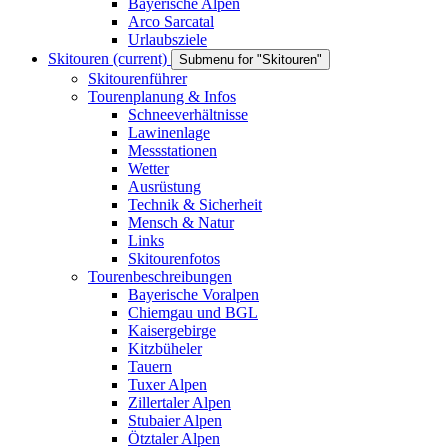
Bayerische Alpen
Arco Sarcatal
Urlaubsziele
Skitouren
(current)
Submenu for "Skitouren"
Skitourenführer
Tourenplanung & Infos
Schneeverhältnisse
Lawinenlage
Messstationen
Wetter
Ausrüstung
Technik & Sicherheit
Mensch & Natur
Links
Skitourenfotos
Tourenbeschreibungen
Bayerische Voralpen
Chiemgau und BGL
Kaisergebirge
Kitzbüheler
Tauern
Tuxer Alpen
Zillertaler Alpen
Stubaier Alpen
Ötztaler Alpen