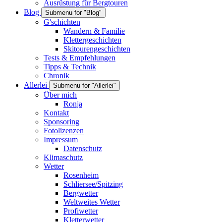
Ausrüstung für Bergtouren
Blog
Submenu for "Blog"
G'schichten
Wandern & Familie
Klettergeschichten
Skitourengeschichten
Tests & Empfehlungen
Tipps & Technik
Chronik
Allerlei
Submenu for "Allerlei"
Über mich
Ronja
Kontakt
Sponsoring
Fotolizenzen
Impressum
Datenschutz
Klimaschutz
Wetter
Rosenheim
Schliersee/Spitzing
Bergwetter
Weltweites Wetter
Profiwetter
Kletterwetter