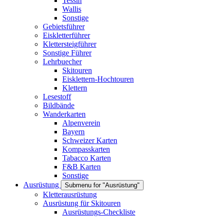
Tessin
Wallis
Sonstige
Gebietsführer
Eiskletterführer
Klettersteigführer
Sonstige Führer
Lehrbuecher
Skitouren
Eisklettern-Hochtouren
Klettern
Lesestoff
Bildbände
Wanderkarten
Alpenverein
Bayern
Schweizer Karten
Kompasskarten
Tabacco Karten
F&B Karten
Sonstige
Ausrüstung
Submenu for "Ausrüstung"
Kletterausrüstung
Ausrüstung für Skitouren
Ausrüstungs-Checkliste