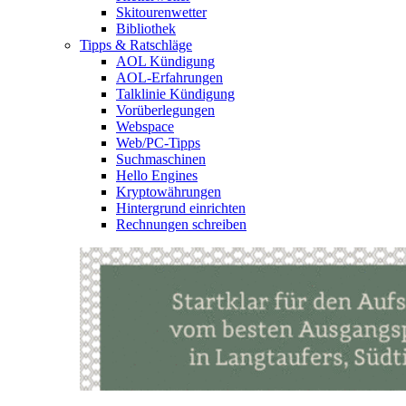
Skitourenwetter
Bibliothek
Tipps & Ratschläge
AOL Kündigung
AOL-Erfahrungen
Talklinie Kündigung
Vorüberlegungen
Webspace
Web/PC-Tipps
Suchmaschinen
Hello Engines
Kryptowährungen
Hintergrund einrichten
Rechnungen schreiben