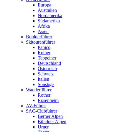
Europa
Australien
Nordamerika
Südamerika
Afrika
Asien
Boulderführer
Skitourenführer
Panico
Rother
Tappeiner
Deutschland
Österreich
Schweiz
Italien
Sonstige
Wanderführer
Rother
Rosenheim
AV-Führer
SAC-Clubführer
Berner Alpen
Bündner Alpen
Urner