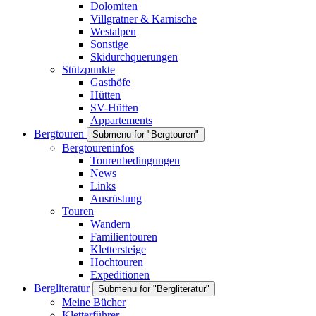
Dolomiten
Villgratner & Karnische
Westalpen
Sonstige
Skidurchquerungen
Stützpunkte
Gasthöfe
Hütten
SV-Hütten
Appartements
Bergtouren
Submenu for "Bergtouren"
Bergtoureninfos
Tourenbedingungen
News
Links
Ausrüstung
Touren
Wandern
Familientouren
Klettersteige
Hochtouren
Expeditionen
Bergliteratur
Submenu for "Bergliteratur"
Meine Bücher
Kletterführer