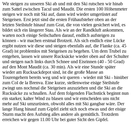
Wir steigen zu unseren Ski ab und mit den Ski rutschen wir hinab
zum Sattel zwischen Tacul und Maudit. Die ersten 100 Höhenmeter
steigen wir noch mit Ski auf, dann wird wieder umgerüstet auf
Steigeisen. Erst jetzt sind die ersten Frühaufsteher oben an der
letzten Steilstufe hinauf zum Grat, die von vielen gesichert wird, es
bildet sich ein längerer Stau. Als wir an der Randkluft ankommen,
warten noch einige Seilschaften darauf, endlich aufsteigen zu
können - wir machen erstmal Brotzeit. Als sich endlich eine Lücke
ergibt nutzen wir diese und steigen ebenfalls auf, die Flanke (ca. 45
Grad) ist problemlos mit Steigeisen zu begehen. Um dem Trubel zu
entgehen, lassen wir unsere Rucksäcke wieder oben auf der Schulter
und steigen nach links durch Schnee und Eisrinnen (40 - 50 Grad)
auf den Mont Maudit (ca. 30 min). Als wir eine Stunde später
wieder am Rucksackdepot sind, ist die große Masse an
Tourengehern bereits weg und wir queren - wieder mit Ski - hinüber
zum Col de la Brenva. Eine kurze, stellenweise eisige Steilstufe
zwingt uns nochmal die Steigeisen anzuziehen und die Ski an die
Rucksäcke zu schnallen. Auf dem folgenden Flachstück beginnt nun
ein starker, kalter Wind zu blasen und wir entscheiden uns nicht
mehr auf Ski umzurüsten, obwohl alles mit Ski gangbar wäre. Der
lange Hang hinauf zum Gipfel zieht sich noch etwas und der eisige
Sturm macht den Aufstieg alles andere als gemütlich. Trotzdem
erreichen wir gegen 11.00 Uhr bei guter Sicht den Gipfel.