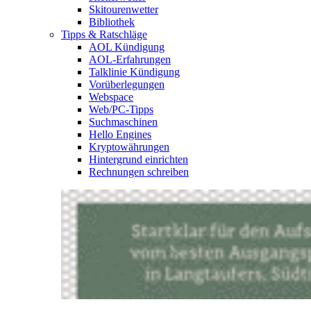
Skitourenwetter
Bibliothek
Tipps & Ratschläge
AOL Kündigung
AOL-Erfahrungen
Talklinie Kündigung
Vorüberlegungen
Webspace
Web/PC-Tipps
Suchmaschinen
Hello Engines
Kryptowährungen
Hintergrund einrichten
Rechnungen schreiben