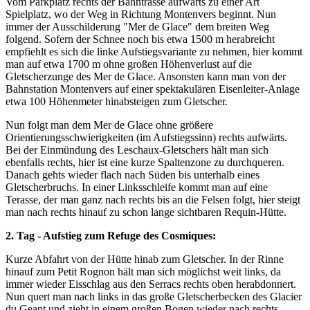
Vom Parkplatz rechts der Bahntrasse aufwärts zu einer Art
Spielplatz, wo der Weg in Richtung Montenvers beginnt. Nun
immer der Ausschilderung "Mer de Glace" dem breiten Weg
folgend. Sofern der Schnee noch bis etwa 1500 m herabreicht
empfiehlt es sich die linke Aufstiegsvariante zu nehmen, hier kommt
man auf etwa 1700 m ohne großen Höhenverlust auf die
Gletscherzunge des Mer de Glace. Ansonsten kann man von der
Bahnstation Montenvers auf einer spektakulären Eisenleiter-Anlage
etwa 100 Höhenmeter hinabsteigen zum Gletscher.
Nun folgt man dem Mer de Glace ohne größere
Orientierungsschwierigkeiten (im Aufstiegssinn) rechts aufwärts.
Bei der Einmündung des Leschaux-Gletschers hält man sich
ebenfalls rechts, hier ist eine kurze Spaltenzone zu durchqueren.
Danach gehts wieder flach nach Süden bis unterhalb eines
Gletscherbruchs. In einer Linksschleife kommt man auf eine
Terasse, der man ganz nach rechts bis an die Felsen folgt, hier steigt
man nach rechts hinauf zu schon lange sichtbaren Requin-Hütte.
2. Tag - Aufstieg zum Refuge des Cosmiques:
Kurze Abfahrt von der Hütte hinab zum Gletscher. In der Rinne
hinauf zum Petit Rognon hält man sich möglichst weit links, da
immer wieder Eisschlag aus den Serracs rechts oben herabdonnert.
Nun quert man nach links in das große Gletscherbecken des Glacier
du Geant und zieht in einem großen Bogen wieder nach rechts