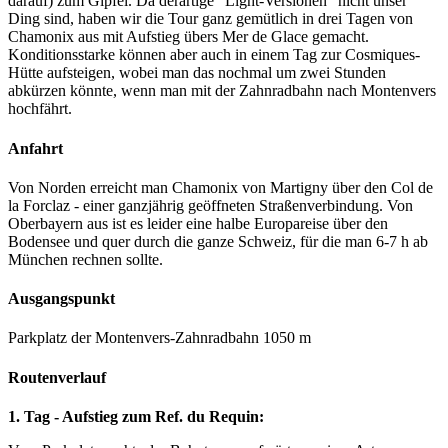
darauf) zum Gipfel. Da derartige "Light-Versionen" nicht unser
Ding sind, haben wir die Tour ganz gemütlich in drei Tagen von
Chamonix aus mit Aufstieg übers Mer de Glace gemacht.
Konditionsstarke können aber auch in einem Tag zur Cosmiques-
Hütte aufsteigen, wobei man das nochmal um zwei Stunden
abkürzen könnte, wenn man mit der Zahnradbahn nach Montenvers
hochfährt.
Anfahrt
Von Norden erreicht man Chamonix von Martigny über den Col de
la Forclaz - einer ganzjährig geöffneten Straßenverbindung. Von
Oberbayern aus ist es leider eine halbe Europareise über den
Bodensee und quer durch die ganze Schweiz, für die man 6-7 h ab
München rechnen sollte.
Ausgangspunkt
Parkplatz der Montenvers-Zahnradbahn 1050 m
Routenverlauf
1. Tag - Aufstieg zum Ref. du Requin: