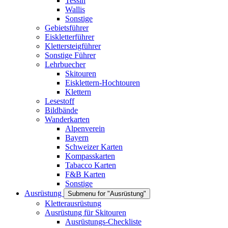
Tessin
Wallis
Sonstige
Gebietsführer
Eiskletterführer
Klettersteigführer
Sonstige Führer
Lehrbuecher
Skitouren
Eisklettern-Hochtouren
Klettern
Lesestoff
Bildbände
Wanderkarten
Alpenverein
Bayern
Schweizer Karten
Kompasskarten
Tabacco Karten
F&B Karten
Sonstige
Ausrüstung
Submenu for "Ausrüstung"
Kletterausrüstung
Ausrüstung für Skitouren
Ausrüstungs-Checkliste