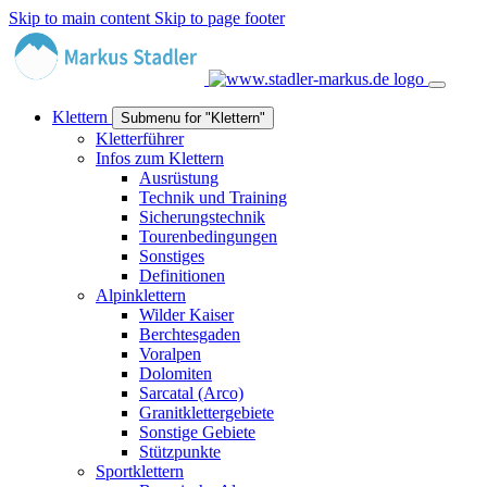
Skip to main content
Skip to page footer
Klettern
Submenu for "Klettern"
Kletterführer
Infos zum Klettern
Ausrüstung
Technik und Training
Sicherungstechnik
Tourenbedingungen
Sonstiges
Definitionen
Alpinklettern
Wilder Kaiser
Berchtesgaden
Voralpen
Dolomiten
Sarcatal (Arco)
Granitklettergebiete
Sonstige Gebiete
Stützpunkte
Sportklettern