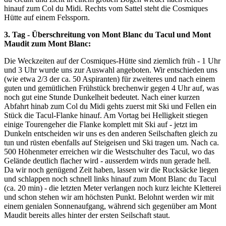
hinauf zum Col du Midi. Rechts vom Sattel steht die Cosmiques
Hütte auf einem Felssporn.
3. Tag - Überschreitung von Mont Blanc du Tacul und Mont
Maudit zum Mont Blanc:
Die Weckzeiten auf der Cosmiques-Hütte sind ziemlich früh - 1 Uhr
und 3 Uhr wurde uns zur Auswahl angeboten. Wir entschieden uns
(wie etwa 2/3 der ca. 50 Aspiranten) für zweiteres und nach einem
guten und gemütlichen Frühstück brechenwir gegen 4 Uhr auf, was
noch gut eine Stunde Dunkelheit bedeutet. Nach einer kurzen
Abfahrt hinab zum Col du Midi gehts zuerst mit Ski und Fellen ein
Stück die Tacul-Flanke hinauf. Am Vortag bei Helligkeit stiegen
einige Tourengeher die Flanke komplett mit Ski auf - jetzt im
Dunkeln entscheiden wir uns es den anderen Seilschaften gleich zu
tun und rüsten ebenfalls auf Steigeisen und Ski tragen um. Nach ca.
500 Höhenmeter erreichen wir die Westschulter des Tacul, wo das
Gelände deutlich flacher wird - ausserdem wirds nun gerade hell.
Da wir noch genügend Zeit haben, lassen wir die Rucksäcke liegen
und schlappen noch schnell links hinauf zum Mont Blanc du Tacul
(ca. 20 min) - die letzten Meter verlangen noch kurz leichte Kletterei
und schon stehen wir am höchsten Punkt. Belohnt werden wir mit
einem genialen Sonnenaufgang, während sich gegenüber am Mont
Maudit bereits alles hinter der ersten Seilschaft staut.