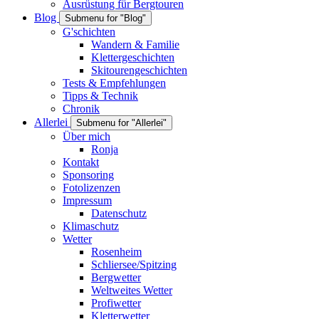
Ausrüstung für Bergtouren
Blog
Submenu for "Blog"
G'schichten
Wandern & Familie
Klettergeschichten
Skitourengeschichten
Tests & Empfehlungen
Tipps & Technik
Chronik
Allerlei
Submenu for "Allerlei"
Über mich
Ronja
Kontakt
Sponsoring
Fotolizenzen
Impressum
Datenschutz
Klimaschutz
Wetter
Rosenheim
Schliersee/Spitzing
Bergwetter
Weltweites Wetter
Profiwetter
Kletterwetter