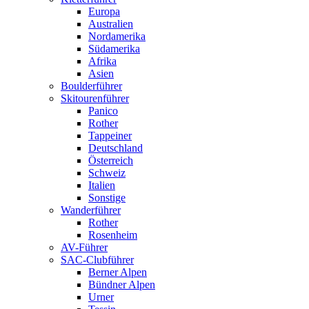
Europa
Australien
Nordamerika
Südamerika
Afrika
Asien
Boulderführer
Skitourenführer
Panico
Rother
Tappeiner
Deutschland
Österreich
Schweiz
Italien
Sonstige
Wanderführer
Rother
Rosenheim
AV-Führer
SAC-Clubführer
Berner Alpen
Bündner Alpen
Urner