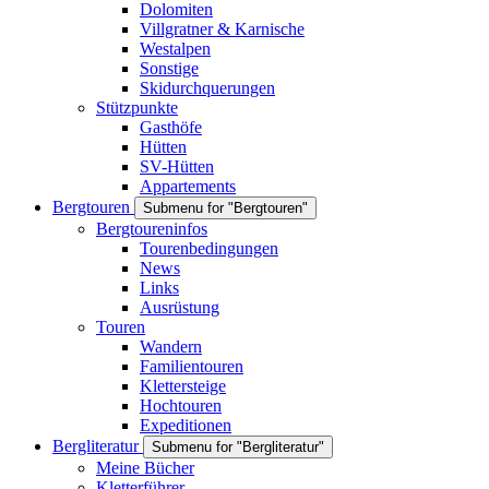
Dolomiten
Villgratner & Karnische
Westalpen
Sonstige
Skidurchquerungen
Stützpunkte
Gasthöfe
Hütten
SV-Hütten
Appartements
Bergtouren
Submenu for "Bergtouren"
Bergtoureninfos
Tourenbedingungen
News
Links
Ausrüstung
Touren
Wandern
Familientouren
Klettersteige
Hochtouren
Expeditionen
Bergliteratur
Submenu for "Bergliteratur"
Meine Bücher
Kletterführer