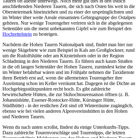
Tauern oft alleine unterwegs. Noch mehr gilt dies in den östlich
anschließenden Niederen Tauern, die sich nach Osten bis weit in die
Obersteiermark hineinziehen und zu einer der ursprünglichsten und
im Winter über weite Areale einsamsten Gebirgsgruppe der Ostalpen
gehören. Nur wenige Tourengeher verirren sich in die abgelegenen
Seitentäler um die meist unbekannten Gipfel wie zum Beispiel den
Hochrettelstein
zu besteigen.
Nachdem die Hohen Tauern Nationalpark sind, findet man hier nur
wenige Skigebiete wie zum Beispiel in Kals am Großglockner, rund
um die Rudolfshütte oder am Kitzsteinhorn oder in der Region
Schladming in den Niederen Tauern. Es führen auch kaum Straßen
in die oft langen Seitentäler der Hohen Tauern, zumindest keine die
im Winter befahrbar wären und im Frühjahr nehmen die Taxidienste
ihren Betrieb erst auf, wenn die allermeisten Tourengeher ihre
Ausrüstung schon im Keller verräumt hat. Dagegen ist die Dichte an
Hochgebirgsstützpunkten recht hoch. Es gibt zahlreiche
bewirtschaftete Hütten, die zur Skihochtourensaison öffnen (z. B.
Johannishütte, Essener-Rostocker-Hütte, Kürsinger Hütte,
Stüdlhütte) - in der restlichen Zeit sind oft Winterräume zugänglich,
ebenso wie bei vielen anderen Alpenvereinshütten in den Hohen
und Niederen Tauern.
Wenn du nach unten scrollst, findest du einige Unterkunfts-Tipps.
Dazu zahlreiche Tourenvorschläge und Tourentipps, die letzten