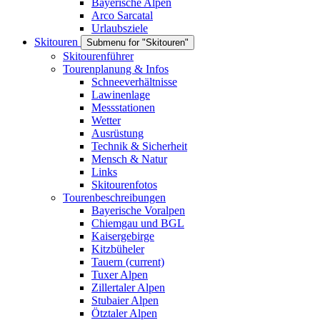
Bayerische Alpen
Arco Sarcatal
Urlaubsziele
Skitouren
Submenu for "Skitouren"
Skitourenführer
Tourenplanung & Infos
Schneeverhältnisse
Lawinenlage
Messstationen
Wetter
Ausrüstung
Technik & Sicherheit
Mensch & Natur
Links
Skitourenfotos
Tourenbeschreibungen
Bayerische Voralpen
Chiemgau und BGL
Kaisergebirge
Kitzbüheler
Tauern
(current)
Tuxer Alpen
Zillertaler Alpen
Stubaier Alpen
Ötztaler Alpen