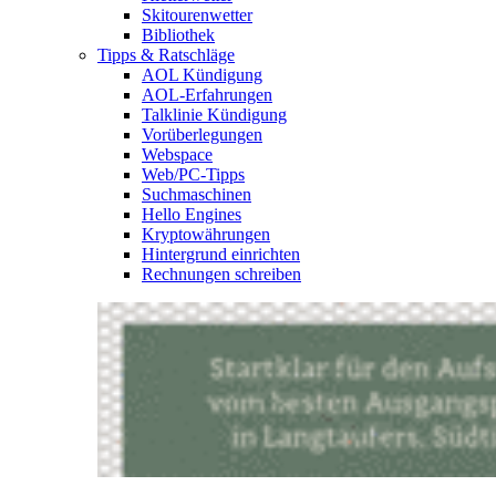
Skitourenwetter
Bibliothek
Tipps & Ratschläge
AOL Kündigung
AOL-Erfahrungen
Talklinie Kündigung
Vorüberlegungen
Webspace
Web/PC-Tipps
Suchmaschinen
Hello Engines
Kryptowährungen
Hintergrund einrichten
Rechnungen schreiben