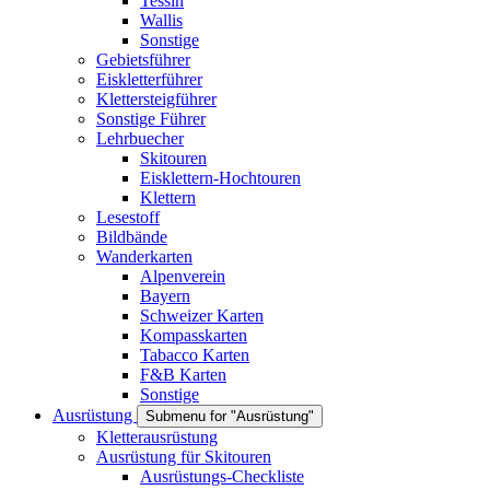
Tessin
Wallis
Sonstige
Gebietsführer
Eiskletterführer
Klettersteigführer
Sonstige Führer
Lehrbuecher
Skitouren
Eisklettern-Hochtouren
Klettern
Lesestoff
Bildbände
Wanderkarten
Alpenverein
Bayern
Schweizer Karten
Kompasskarten
Tabacco Karten
F&B Karten
Sonstige
Ausrüstung
Submenu for "Ausrüstung"
Kletterausrüstung
Ausrüstung für Skitouren
Ausrüstungs-Checkliste