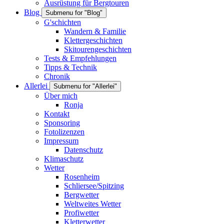
Ausrüstung für Bergtouren
Blog
Submenu for "Blog"
G'schichten
Wandern & Familie
Klettergeschichten
Skitourengeschichten
Tests & Empfehlungen
Tipps & Technik
Chronik
Allerlei
Submenu for "Allerlei"
Über mich
Ronja
Kontakt
Sponsoring
Fotolizenzen
Impressum
Datenschutz
Klimaschutz
Wetter
Rosenheim
Schliersee/Spitzing
Bergwetter
Weltweites Wetter
Profiwetter
Kletterwetter