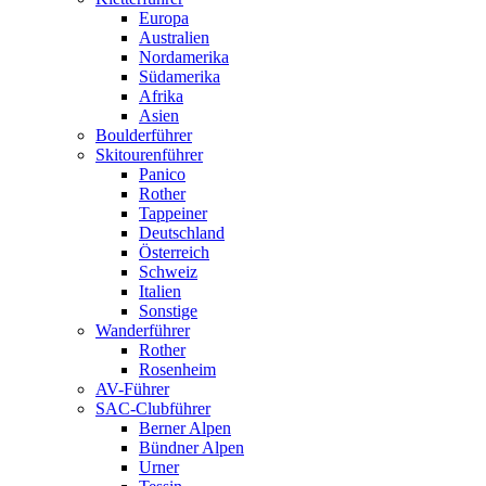
Europa
Australien
Nordamerika
Südamerika
Afrika
Asien
Boulderführer
Skitourenführer
Panico
Rother
Tappeiner
Deutschland
Österreich
Schweiz
Italien
Sonstige
Wanderführer
Rother
Rosenheim
AV-Führer
SAC-Clubführer
Berner Alpen
Bündner Alpen
Urner