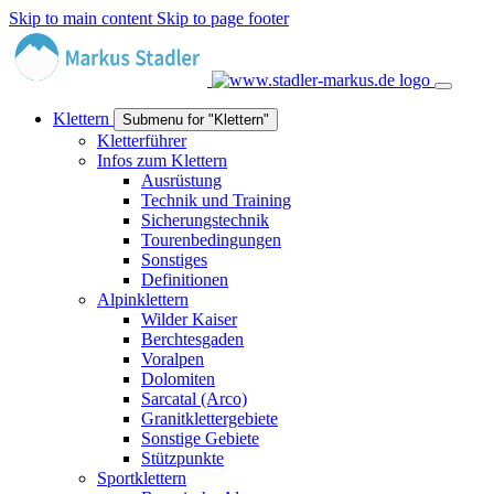
Skip to main content
Skip to page footer
Klettern
Submenu for "Klettern"
Kletterführer
Infos zum Klettern
Ausrüstung
Technik und Training
Sicherungstechnik
Tourenbedingungen
Sonstiges
Definitionen
Alpinklettern
Wilder Kaiser
Berchtesgaden
Voralpen
Dolomiten
Sarcatal (Arco)
Granitklettergebiete
Sonstige Gebiete
Stützpunkte
Sportklettern