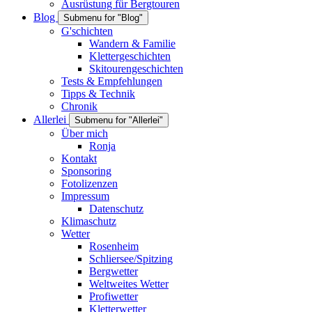
Ausrüstung für Bergtouren
Blog
Submenu for "Blog"
G'schichten
Wandern & Familie
Klettergeschichten
Skitourengeschichten
Tests & Empfehlungen
Tipps & Technik
Chronik
Allerlei
Submenu for "Allerlei"
Über mich
Ronja
Kontakt
Sponsoring
Fotolizenzen
Impressum
Datenschutz
Klimaschutz
Wetter
Rosenheim
Schliersee/Spitzing
Bergwetter
Weltweites Wetter
Profiwetter
Kletterwetter