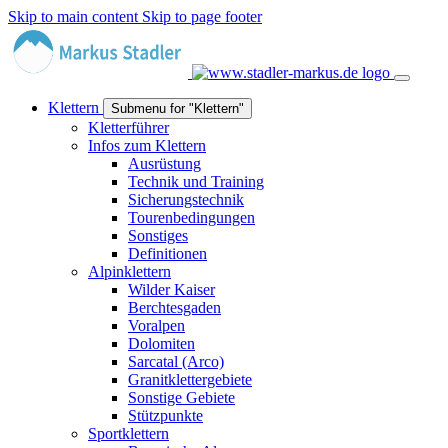
Skip to main content
Skip to page footer
Klettern
Submenu for "Klettern"
Kletterführer
Infos zum Klettern
Ausrüstung
Technik und Training
Sicherungstechnik
Tourenbedingungen
Sonstiges
Definitionen
Alpinklettern
Wilder Kaiser
Berchtesgaden
Voralpen
Dolomiten
Sarcatal (Arco)
Granitklettergebiete
Sonstige Gebiete
Stützpunkte
Sportklettern