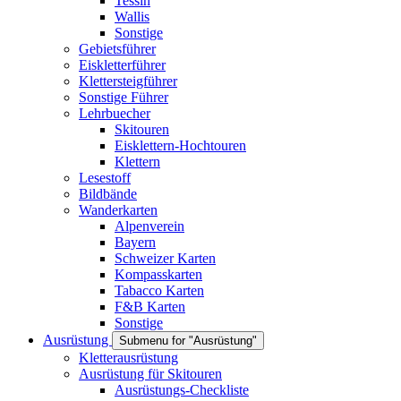
Tessin
Wallis
Sonstige
Gebietsführer
Eiskletterführer
Klettersteigführer
Sonstige Führer
Lehrbuecher
Skitouren
Eisklettern-Hochtouren
Klettern
Lesestoff
Bildbände
Wanderkarten
Alpenverein
Bayern
Schweizer Karten
Kompasskarten
Tabacco Karten
F&B Karten
Sonstige
Ausrüstung
Submenu for "Ausrüstung"
Kletterausrüstung
Ausrüstung für Skitouren
Ausrüstungs-Checkliste