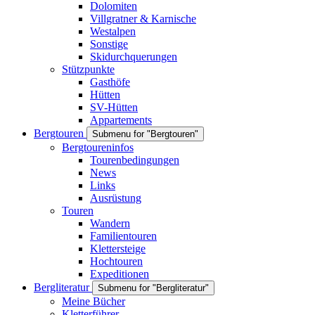
Dolomiten
Villgratner & Karnische
Westalpen
Sonstige
Skidurchquerungen
Stützpunkte
Gasthöfe
Hütten
SV-Hütten
Appartements
Bergtouren
Submenu for "Bergtouren"
Bergtoureninfos
Tourenbedingungen
News
Links
Ausrüstung
Touren
Wandern
Familientouren
Klettersteige
Hochtouren
Expeditionen
Bergliteratur
Submenu for "Bergliteratur"
Meine Bücher
Kletterführer