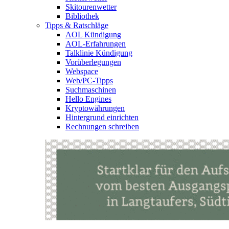
Skitourenwetter
Bibliothek
Tipps & Ratschläge
AOL Kündigung
AOL-Erfahrungen
Talklinie Kündigung
Vorüberlegungen
Webspace
Web/PC-Tipps
Suchmaschinen
Hello Engines
Kryptowährungen
Hintergrund einrichten
Rechnungen schreiben