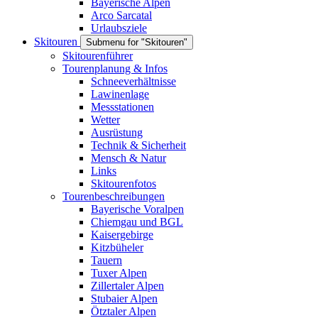
Bayerische Alpen
Arco Sarcatal
Urlaubsziele
Skitouren
Submenu for "Skitouren"
Skitourenführer
Tourenplanung & Infos
Schneeverhältnisse
Lawinenlage
Messstationen
Wetter
Ausrüstung
Technik & Sicherheit
Mensch & Natur
Links
Skitourenfotos
Tourenbeschreibungen
Bayerische Voralpen
Chiemgau und BGL
Kaisergebirge
Kitzbüheler
Tauern
Tuxer Alpen
Zillertaler Alpen
Stubaier Alpen
Ötztaler Alpen