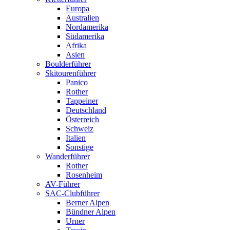
Europa
Australien
Nordamerika
Südamerika
Afrika
Asien
Boulderführer
Skitourenführer
Panico
Rother
Tappeiner
Deutschland
Österreich
Schweiz
Italien
Sonstige
Wanderführer
Rother
Rosenheim
AV-Führer
SAC-Clubführer
Berner Alpen
Bündner Alpen
Urner