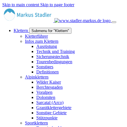
Skip to main content
Skip to page footer
Klettern
Submenu for "Klettern"
Kletterführer
Infos zum Klettern
Ausrüstung
Technik und Training
Sicherungstechnik
Tourenbedingungen
Sonstiges
Definitionen
Alpinklettern
Wilder Kaiser
Berchtesgaden
Voralpen
Dolomiten
Sarcatal (Arco)
Granitklettergebiete
Sonstige Gebiete
Stützpunkte
Sportklettern