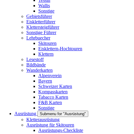
Tessin
Wallis
Sonstige
Gebietsführer
Eiskletterführer
Klettersteigführer
Sonstige Führer
Lehrbuecher
Skitouren
Eisklettern-Hochtouren
Klettern
Lesestoff
Bildbände
Wanderkarten
Alpenverein
Bayern
Schweizer Karten
Kompasskarten
Tabacco Karten
F&B Karten
Sonstige
Ausrüstung
Submenu for "Ausrüstung"
Kletterausrüstung
Ausrüstung für Skitouren
Ausrüstungs-Checkliste