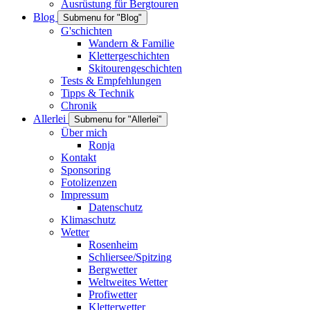
Ausrüstung für Bergtouren
Blog
Submenu for "Blog"
G'schichten
Wandern & Familie
Klettergeschichten
Skitourengeschichten
Tests & Empfehlungen
Tipps & Technik
Chronik
Allerlei
Submenu for "Allerlei"
Über mich
Ronja
Kontakt
Sponsoring
Fotolizenzen
Impressum
Datenschutz
Klimaschutz
Wetter
Rosenheim
Schliersee/Spitzing
Bergwetter
Weltweites Wetter
Profiwetter
Kletterwetter