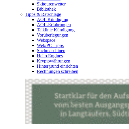
Skitourenwetter
Bibliothek
Tipps & Ratschläge
AOL Kündigung
AOL-Erfahrungen
Talklinie Kündigung
Vorüberlegungen
Webspace
Web/PC-Tipps
Suchmaschinen
Hello Engines
Kryptowährungen
Hintergrund einrichten
Rechnungen schreiben