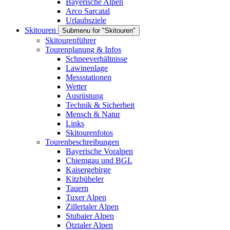
Bayerische Alpen
Arco Sarcatal
Urlaubsziele
Skitouren
Submenu for "Skitouren"
Skitourenführer
Tourenplanung & Infos
Schneeverhältnisse
Lawinenlage
Messstationen
Wetter
Ausrüstung
Technik & Sicherheit
Mensch & Natur
Links
Skitourenfotos
Tourenbeschreibungen
Bayerische Voralpen
Chiemgau und BGL
Kaisergebirge
Kitzbüheler
Tauern
Tuxer Alpen
Zillertaler Alpen
Stubaier Alpen
Ötztaler Alpen