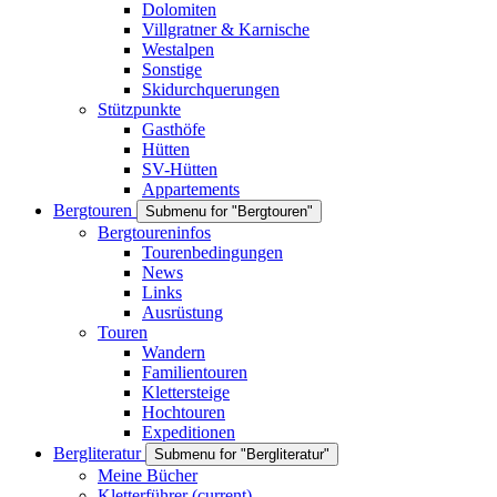
Dolomiten
Villgratner & Karnische
Westalpen
Sonstige
Skidurchquerungen
Stützpunkte
Gasthöfe
Hütten
SV-Hütten
Appartements
Bergtouren
Submenu for "Bergtouren"
Bergtoureninfos
Tourenbedingungen
News
Links
Ausrüstung
Touren
Wandern
Familientouren
Klettersteige
Hochtouren
Expeditionen
Bergliteratur
Submenu for "Bergliteratur"
Meine Bücher
Kletterführer
(current)