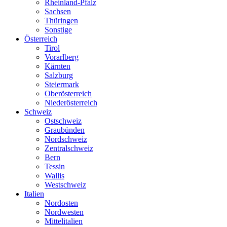
Rheinland-Pfalz
Sachsen
Thüringen
Sonstige
Österreich
Tirol
Vorarlberg
Kärnten
Salzburg
Steiermark
Oberösterreich
Niederösterreich
Schweiz
Ostschweiz
Graubünden
Nordschweiz
Zentralschweiz
Bern
Tessin
Wallis
Westschweiz
Italien
Nordosten
Nordwesten
Mittelitalien