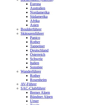
Europa
Australien
Nordamerika
Südamerika
Afrika
Asien
Boulderführer
Skitourenführer
Panico
Rother
Tappeiner
Deutschland
Österreich
Schweiz
Italien
Sonstige
Wanderführer
Rother
Rosenheim
AV-Führer
SAC-Clubführer
Berner Alpen
Bündner Alpen
Urner