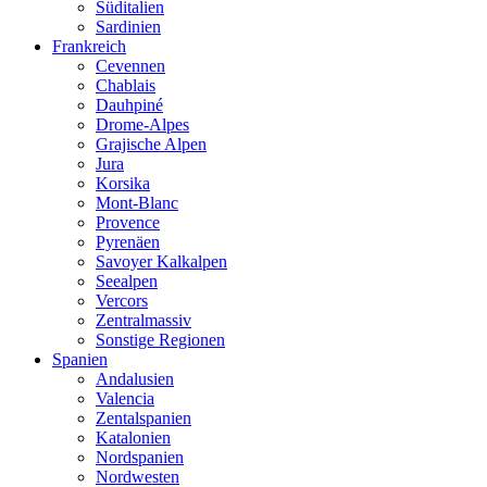
Süditalien
Sardinien
Frankreich
Cevennen
Chablais
Dauhpiné
Drome-Alpes
Grajische Alpen
Jura
Korsika
Mont-Blanc
Provence
Pyrenäen
Savoyer Kalkalpen
Seealpen
Vercors
Zentralmassiv
Sonstige Regionen
Spanien
Andalusien
Valencia
Zentalspanien
Katalonien
Nordspanien
Nordwesten