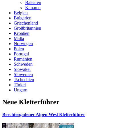
Balearen
Kanaren
Belgien
Bulgarien
Griechenland
Großbritannien
Kroatien
Malta
Norwegen
Polen
Portugal
Rumänien
Schweden
Slowakei
Slowenien
Tschechien
Türkei
Ungarn
Neue Kletterführer
Berchtesgadener Alpen West Kletterführer