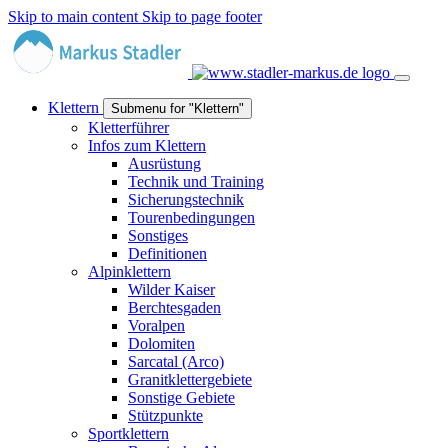
Skip to main content
Skip to page footer
Klettern
Submenu for "Klettern"
Kletterführer
Infos zum Klettern
Ausrüstung
Technik und Training
Sicherungstechnik
Tourenbedingungen
Sonstiges
Definitionen
Alpinklettern
Wilder Kaiser
Berchtesgaden
Voralpen
Dolomiten
Sarcatal (Arco)
Granitklettergebiete
Sonstige Gebiete
Stützpunkte
Sportklettern