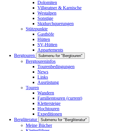
Dolomiten
Villgratner & Karnische
Westalpen
Sonstige
Skidurchquerungen
Stützpunkte
Gasthöfe
Hütten
SV-Hütten
Appartements
Bergtouren
Submenu for "Bergtouren"
Bergtoureninfos
Tourenbedingungen
News
Links
Ausrüstung
Touren
Wandern
Familientouren
(current)
Klettersteige
Hochtouren
Expeditionen
Bergliteratur
Submenu for "Bergliteratur"
Meine Bücher
Kletterführer