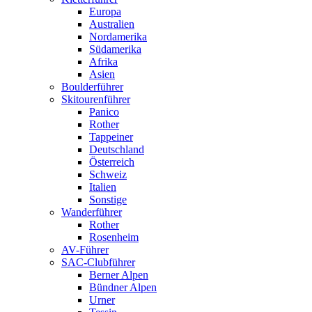
Europa
Australien
Nordamerika
Südamerika
Afrika
Asien
Boulderführer
Skitourenführer
Panico
Rother
Tappeiner
Deutschland
Österreich
Schweiz
Italien
Sonstige
Wanderführer
Rother
Rosenheim
AV-Führer
SAC-Clubführer
Berner Alpen
Bündner Alpen
Urner