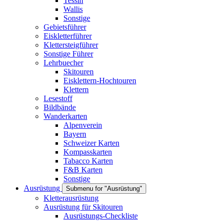
Tessin
Wallis
Sonstige
Gebietsführer
Eiskletterführer
Klettersteigführer
Sonstige Führer
Lehrbuecher
Skitouren
Eisklettern-Hochtouren
Klettern
Lesestoff
Bildbände
Wanderkarten
Alpenverein
Bayern
Schweizer Karten
Kompasskarten
Tabacco Karten
F&B Karten
Sonstige
Ausrüstung
Submenu for "Ausrüstung"
Kletterausrüstung
Ausrüstung für Skitouren
Ausrüstungs-Checkliste