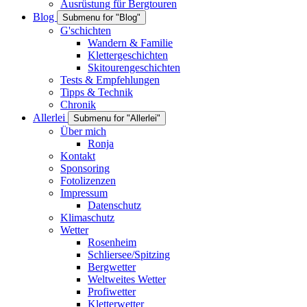
Ausrüstung für Bergtouren
Blog
Submenu for "Blog"
G'schichten
Wandern & Familie
Klettergeschichten
Skitourengeschichten
Tests & Empfehlungen
Tipps & Technik
Chronik
Allerlei
Submenu for "Allerlei"
Über mich
Ronja
Kontakt
Sponsoring
Fotolizenzen
Impressum
Datenschutz
Klimaschutz
Wetter
Rosenheim
Schliersee/Spitzing
Bergwetter
Weltweites Wetter
Profiwetter
Kletterwetter