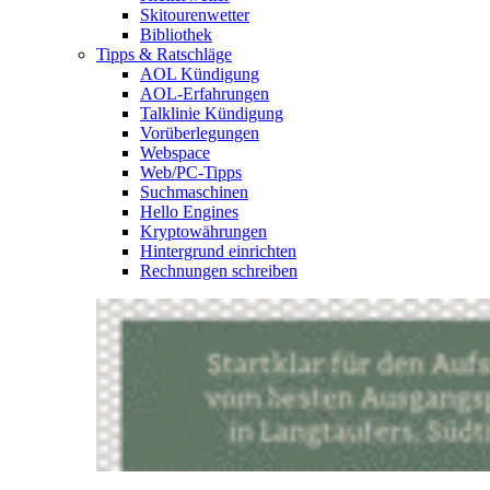
Skitourenwetter
Bibliothek
Tipps & Ratschläge
AOL Kündigung
AOL-Erfahrungen
Talklinie Kündigung
Vorüberlegungen
Webspace
Web/PC-Tipps
Suchmaschinen
Hello Engines
Kryptowährungen
Hintergrund einrichten
Rechnungen schreiben