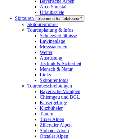
Bayerische Alpen
Arco Sarcatal
Urlaubsziele
Skitouren
Submenu for "Skitouren"
Skitourenführer
Tourenplanung & Infos
Schneeverhältnisse
Lawinenlage
Messstationen
Wetter
Ausrüstung
Technik & Sicherheit
Mensch & Natur
Links
Skitourenfotos
Tourenbeschreibungen
Bayerische Voralpen
Chiemgau und BGL
Kaisergebirge
Kitzbüheler
Tauern
Tuxer Alpen
Zillertaler Alpen
Stubaier Alpen
Ötztaler Alpen