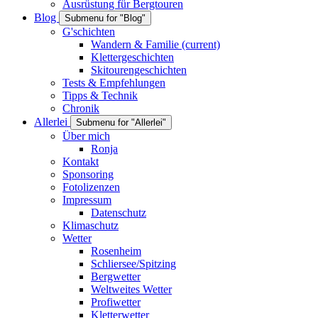
Ausrüstung für Bergtouren
Blog
Submenu for "Blog"
G'schichten
Wandern & Familie
(current)
Klettergeschichten
Skitourengeschichten
Tests & Empfehlungen
Tipps & Technik
Chronik
Allerlei
Submenu for "Allerlei"
Über mich
Ronja
Kontakt
Sponsoring
Fotolizenzen
Impressum
Datenschutz
Klimaschutz
Wetter
Rosenheim
Schliersee/Spitzing
Bergwetter
Weltweites Wetter
Profiwetter
Kletterwetter