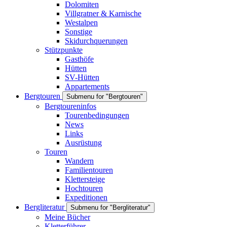
Dolomiten
Villgratner & Karnische
Westalpen
Sonstige
Skidurchquerungen
Stützpunkte
Gasthöfe
Hütten
SV-Hütten
Appartements
Bergtouren
Submenu for "Bergtouren"
Bergtoureninfos
Tourenbedingungen
News
Links
Ausrüstung
Touren
Wandern
Familientouren
Klettersteige
Hochtouren
Expeditionen
Bergliteratur
Submenu for "Bergliteratur"
Meine Bücher
Kletterführer