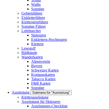
Tessin
Wallis
Sonstige
Gebietsführer
Eiskletterführer
Klettersteigführer
Sonstige Führer
Lehrbuecher
Skitouren
Eisklettern-Hochtouren
Klettern
Lesestoff
Bildbände
Wanderkarten
Alpenverein
Bayern
Schweizer Karten
Kompasskarten
Tabacco Karten
F&B Karten
Sonstige
Ausrüstung
Submenu for "Ausrüstung"
Kletterausrüstung
Ausrüstung für Skitouren
Ausrüstungs-Checkliste