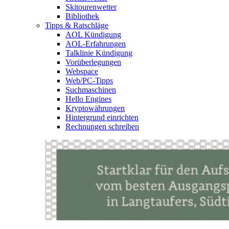
Skitourenwetter
Bibliothek
Tipps & Ratschläge
AOL Kündigung
AOL-Erfahrungen
Talklinie Kündigung
Vorüberlegungen
Webspace
Web/PC-Tipps
Suchmaschinen
Hello Engines
Kryptowährungen
Hintergrund einrichten
Rechnungen schreiben