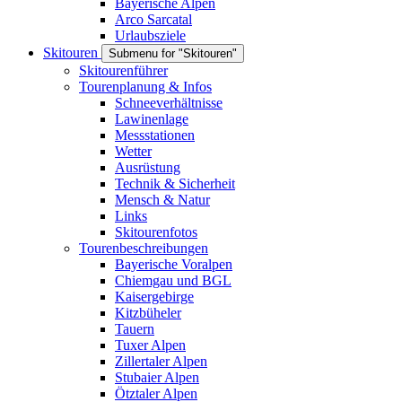
Bayerische Alpen
Arco Sarcatal
Urlaubsziele
Skitouren
Submenu for "Skitouren"
Skitourenführer
Tourenplanung & Infos
Schneeverhältnisse
Lawinenlage
Messstationen
Wetter
Ausrüstung
Technik & Sicherheit
Mensch & Natur
Links
Skitourenfotos
Tourenbeschreibungen
Bayerische Voralpen
Chiemgau und BGL
Kaisergebirge
Kitzbüheler
Tauern
Tuxer Alpen
Zillertaler Alpen
Stubaier Alpen
Ötztaler Alpen