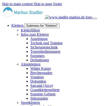
Skip to main content
Skip to page footer
Klettern
Submenu for "Klettern"
Kletterführer
Infos zum Klettern
Ausrüstung
Technik und Training
Sicherungstechnik
Tourenbedingungen
Sonstiges
Definitionen
Alpinklettern
Wilder Kaiser
Berchtesgaden
Voralpen
Dolomiten
Sarcatal (Arco)
Granitklettergebiete
Sonstige Gebiete
Stützpunkte
Sportklettern