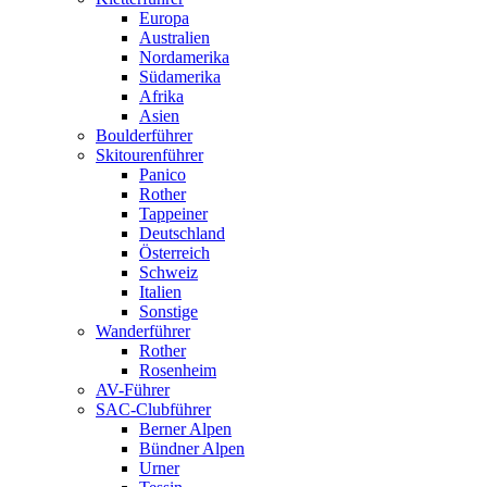
Europa
Australien
Nordamerika
Südamerika
Afrika
Asien
Boulderführer
Skitourenführer
Panico
Rother
Tappeiner
Deutschland
Österreich
Schweiz
Italien
Sonstige
Wanderführer
Rother
Rosenheim
AV-Führer
SAC-Clubführer
Berner Alpen
Bündner Alpen
Urner