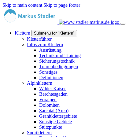
Skip to main content
Skip to page footer
Klettern
Submenu for "Klettern"
Kletterführer
Infos zum Klettern
Ausrüstung
Technik und Training
Sicherungstechnik
Tourenbedingungen
Sonstiges
Definitionen
Alpinklettern
Wilder Kaiser
Berchtesgaden
Voralpen
Dolomiten
Sarcatal (Arco)
Granitklettergebiete
Sonstige Gebiete
Stützpunkte
Sportklettern