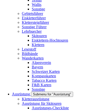
Tessin
Wallis
Sonstige
Gebietsführer
Eiskletterführer
Klettersteigführer
Sonstige Führer
Lehrbuecher
Skitouren
Eisklettern-Hochtouren
Klettern
Lesestoff
Bildbände
Wanderkarten
Alpenverein
Bayern
Schweizer Karten
Kompasskarten
Tabacco Karten
F&B Karten
Sonstige
Ausrüstung
Submenu for "Ausrüstung"
Kletterausrüstung
Ausrüstung für Skitouren
Ausrüstungs-Checkliste