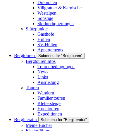
Dolomiten
Villgratner & Karnische
Westalpen
Sonstige
Skidurchquerungen
Stützpunkte
Gasthöfe
Hütten
SV-Hütten
Appartements
Bergtouren
Submenu for "Bergtouren"
Bergtoureninfos
Tourenbedingungen
News
Links
Ausrüstung
Touren
Wandern
Familientouren
Klettersteige
Hochtouren
Expeditionen
Bergliteratur
Submenu for "Bergliteratur"
Meine Bücher
Kletterführer