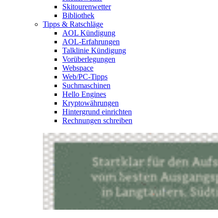
Skitourenwetter
Bibliothek
Tipps & Ratschläge
AOL Kündigung
AOL-Erfahrungen
Talklinie Kündigung
Vorüberlegungen
Webspace
Web/PC-Tipps
Suchmaschinen
Hello Engines
Kryptowährungen
Hintergrund einrichten
Rechnungen schreiben