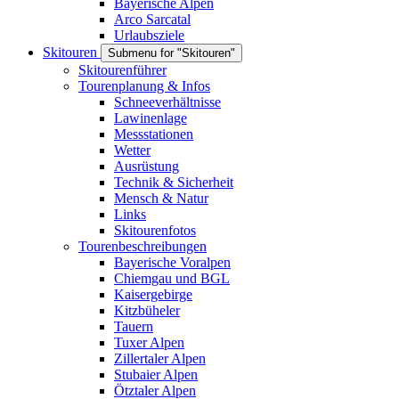
Bayerische Alpen
Arco Sarcatal
Urlaubsziele
Skitouren
Submenu for "Skitouren"
Skitourenführer
Tourenplanung & Infos
Schneeverhältnisse
Lawinenlage
Messstationen
Wetter
Ausrüstung
Technik & Sicherheit
Mensch & Natur
Links
Skitourenfotos
Tourenbeschreibungen
Bayerische Voralpen
Chiemgau und BGL
Kaisergebirge
Kitzbüheler
Tauern
Tuxer Alpen
Zillertaler Alpen
Stubaier Alpen
Ötztaler Alpen