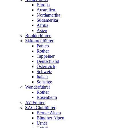
Europa
Australien
Nordamerika
Südamerika
Afrika
Asien
Boulderführer
Skitourenführer
Panico
Rother
Tappeiner
Deutschland
Österreich
Schweiz
Italien
Sonstige
Wanderführer
Rother
Rosenheim
AV-Führer
SAC-Clubführer
Berner Alpen
Bündner Alpen
Urner