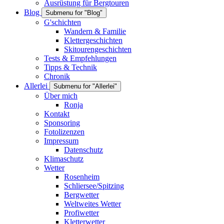
Ausrüstung für Bergtouren
Blog
Submenu for "Blog"
G'schichten
Wandern & Familie
Klettergeschichten
Skitourengeschichten
Tests & Empfehlungen
Tipps & Technik
Chronik
Allerlei
Submenu for "Allerlei"
Über mich
Ronja
Kontakt
Sponsoring
Fotolizenzen
Impressum
Datenschutz
Klimaschutz
Wetter
Rosenheim
Schliersee/Spitzing
Bergwetter
Weltweites Wetter
Profiwetter
Kletterwetter