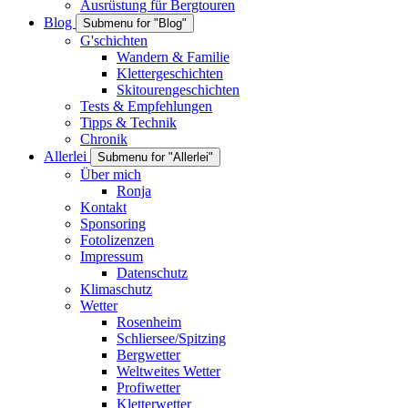
Ausrüstung für Bergtouren
Blog
Submenu for "Blog"
G'schichten
Wandern & Familie
Klettergeschichten
Skitourengeschichten
Tests & Empfehlungen
Tipps & Technik
Chronik
Allerlei
Submenu for "Allerlei"
Über mich
Ronja
Kontakt
Sponsoring
Fotolizenzen
Impressum
Datenschutz
Klimaschutz
Wetter
Rosenheim
Schliersee/Spitzing
Bergwetter
Weltweites Wetter
Profiwetter
Kletterwetter