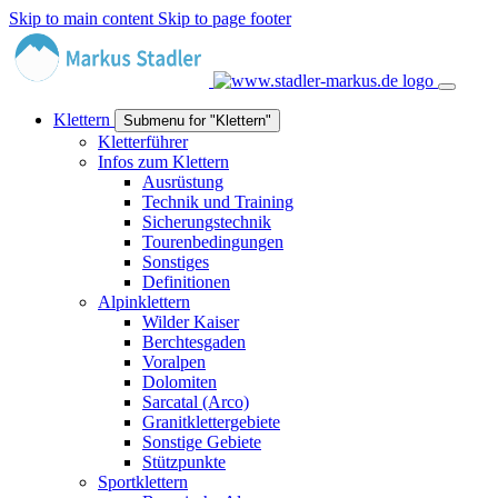
Skip to main content
Skip to page footer
Klettern
Submenu for "Klettern"
Kletterführer
Infos zum Klettern
Ausrüstung
Technik und Training
Sicherungstechnik
Tourenbedingungen
Sonstiges
Definitionen
Alpinklettern
Wilder Kaiser
Berchtesgaden
Voralpen
Dolomiten
Sarcatal (Arco)
Granitklettergebiete
Sonstige Gebiete
Stützpunkte
Sportklettern