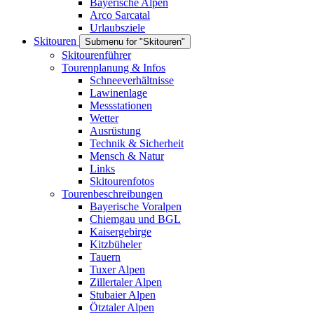
Bayerische Alpen
Arco Sarcatal
Urlaubsziele
Skitouren
Submenu for "Skitouren"
Skitourenführer
Tourenplanung & Infos
Schneeverhältnisse
Lawinenlage
Messstationen
Wetter
Ausrüstung
Technik & Sicherheit
Mensch & Natur
Links
Skitourenfotos
Tourenbeschreibungen
Bayerische Voralpen
Chiemgau und BGL
Kaisergebirge
Kitzbüheler
Tauern
Tuxer Alpen
Zillertaler Alpen
Stubaier Alpen
Ötztaler Alpen