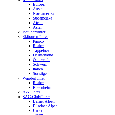
Europa
Australien
Nordamerika
Südamerika
Afrika
Asien
Boulderführer
Skitourenführer
Panico
Rother
Tappeiner
Deutschland
Österreich
Schweiz
Italien
Sonstige
Wanderführer
Rother
Rosenheim
AV-Führer
SAC-Clubführer
Berner Alpen
Bündner Alpen
Urner