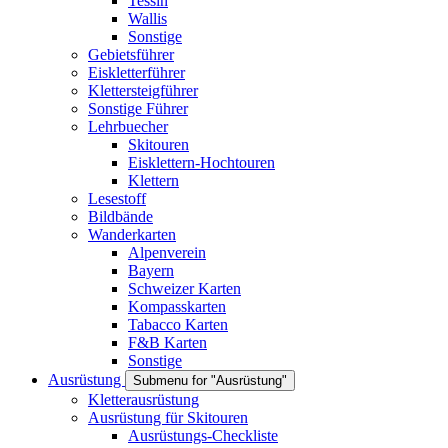
Tessin
Wallis
Sonstige
Gebietsführer
Eiskletterführer
Klettersteigführer
Sonstige Führer
Lehrbuecher
Skitouren
Eisklettern-Hochtouren
Klettern
Lesestoff
Bildbände
Wanderkarten
Alpenverein
Bayern
Schweizer Karten
Kompasskarten
Tabacco Karten
F&B Karten
Sonstige
Ausrüstung
Submenu for "Ausrüstung"
Kletterausrüstung
Ausrüstung für Skitouren
Ausrüstungs-Checkliste