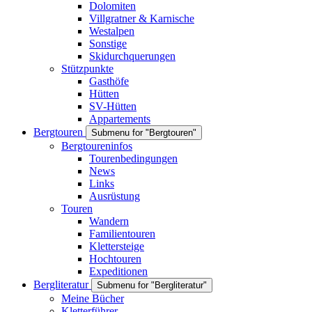
Dolomiten
Villgratner & Karnische
Westalpen
Sonstige
Skidurchquerungen
Stützpunkte
Gasthöfe
Hütten
SV-Hütten
Appartements
Bergtouren
Submenu for "Bergtouren"
Bergtoureninfos
Tourenbedingungen
News
Links
Ausrüstung
Touren
Wandern
Familientouren
Klettersteige
Hochtouren
Expeditionen
Bergliteratur
Submenu for "Bergliteratur"
Meine Bücher
Kletterführer