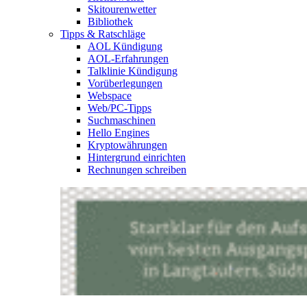
Skitourenwetter
Bibliothek
Tipps & Ratschläge
AOL Kündigung
AOL-Erfahrungen
Talklinie Kündigung
Vorüberlegungen
Webspace
Web/PC-Tipps
Suchmaschinen
Hello Engines
Kryptowährungen
Hintergrund einrichten
Rechnungen schreiben