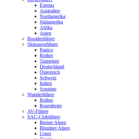
Europa
Australien
Nordamerika
Südamerika
Afrika
Asien
Boulderführer
Skitourenführer
Panico
Rother
Tappeiner
Deutschland
Österreich
Schweiz
Italien
Sonstige
Wanderführer
Rother
Rosenheim
AV-Führer
SAC-Clubführer
Berner Alpen
Bündner Alpen
Urner