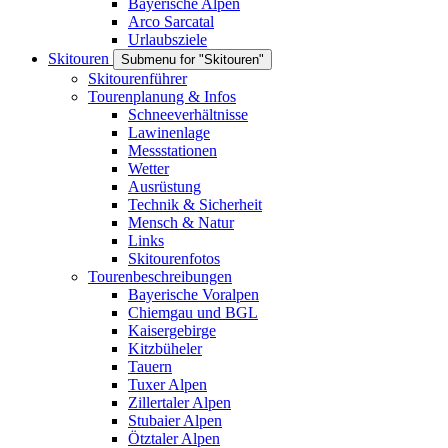
Bayerische Alpen
Arco Sarcatal
Urlaubsziele
Skitouren
Submenu for "Skitouren"
Skitourenführer
Tourenplanung & Infos
Schneeverhältnisse
Lawinenlage
Messstationen
Wetter
Ausrüstung
Technik & Sicherheit
Mensch & Natur
Links
Skitourenfotos
Tourenbeschreibungen
Bayerische Voralpen
Chiemgau und BGL
Kaisergebirge
Kitzbüheler
Tauern
Tuxer Alpen
Zillertaler Alpen
Stubaier Alpen
Ötztaler Alpen