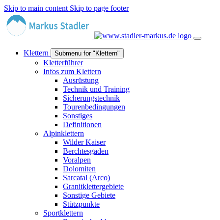
Skip to main content
Skip to page footer
Klettern
Submenu for "Klettern"
Kletterführer
Infos zum Klettern
Ausrüstung
Technik und Training
Sicherungstechnik
Tourenbedingungen
Sonstiges
Definitionen
Alpinklettern
Wilder Kaiser
Berchtesgaden
Voralpen
Dolomiten
Sarcatal (Arco)
Granitklettergebiete
Sonstige Gebiete
Stützpunkte
Sportklettern