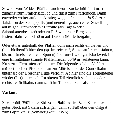
Sowohl vom Wilden Pfaff als auch vom Zuckerhütl fährt man
zunächst zum Pfaffensattel ab und quert zum Pfaffenjoch. Dann
entweder weiter auf dem Anstiegsweg, anfellen und ¼ Std. zur
Talstation des Schlepplifts (und neuerdings auch eines Sessellifts)
aufsteigen. Entweder mit Lifthilfe (als Tages- oder
Saisonkartenbesitzer) oder zu Fuß weiter zur Bergstation.
Pistenabfahrt von 3150 m auf 1720 m (Mutterbergalm).
Oder etwas unterhalb des Pfaffenjochs nach rechts einbiegen und
(linksbleibend!) über den (spaltenreichen!) Sulzenauferner abfahren,
bis man (meist deutliche Spuren) über unschwieriges Blockwerk in
eine Einsattelung (Lange Pfaffennieder, 3049 m) aufsteigen kann.
Kurz zum Fernauferner hinunter. Die folgende schöne Abfahrt
mündet in einer Piste, die man zur Mittelstation der Gondelbahn
unterhalb der Dresdner Hütte verfolgt. Ab hier sind die Tourengeher
wieder (fast) unter sich. Im oberen Teil ziemlich steil links oder
rechts der Seilbahn, dann sanft im Talboden zur Talstation.
Varianten
Zuckerhütl, 3507 m. ½ Std. vom Pfaffensattel. Vom Sattel noch ein
gutes Stück mit Skiern aufsteigen, dann zu Fuß über den Ostgrat
zum Gipfelkreuz (Schwierigkeit 3 / WS)