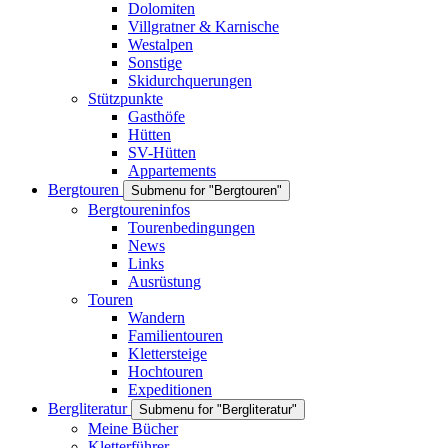
Dolomiten
Villgratner & Karnische
Westalpen
Sonstige
Skidurchquerungen
Stützpunkte
Gasthöfe
Hütten
SV-Hütten
Appartements
Bergtouren
Submenu for "Bergtouren"
Bergtoureninfos
Tourenbedingungen
News
Links
Ausrüstung
Touren
Wandern
Familientouren
Klettersteige
Hochtouren
Expeditionen
Bergliteratur
Submenu for "Bergliteratur"
Meine Bücher
Kletterführer