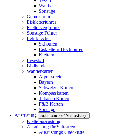
Tessin
Wallis
Sonstige
Gebietsführer
Eiskletterführer
Klettersteigführer
Sonstige Führer
Lehrbuecher
Skitouren
Eisklettern-Hochtouren
Klettern
Lesestoff
Bildbände
Wanderkarten
Alpenverein
Bayern
Schweizer Karten
Kompasskarten
Tabacco Karten
F&B Karten
Sonstige
Ausrüstung
Submenu for "Ausrüstung"
Kletterausrüstung
Ausrüstung für Skitouren
Ausrüstungs-Checkliste