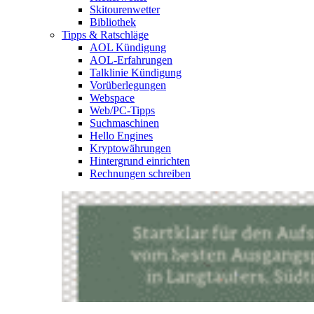
Skitourenwetter
Bibliothek
Tipps & Ratschläge
AOL Kündigung
AOL-Erfahrungen
Talklinie Kündigung
Vorüberlegungen
Webspace
Web/PC-Tipps
Suchmaschinen
Hello Engines
Kryptowährungen
Hintergrund einrichten
Rechnungen schreiben