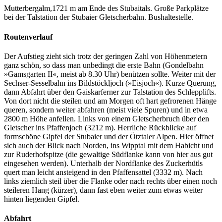
Mutterbergalm,1721 m am Ende des Stubaitals. Große Parkplätze
bei der Talstation der Stubaier Gletscherbahn. Bushaltestelle.
Routenverlauf
Der Aufstieg zieht sich trotz der geringen Zahl von Höhenmetern
ganz schön, so dass man unbedingt die erste Bahn (Gondelbahn
»Gamsgarten II«, meist ab 8.30 Uhr) benützen sollte. Weiter mit der
Sechser-Sesselbahn ins Bildstöckljoch (»Eisjoch«). Kurze Querung,
dann Abfahrt über den Gaiskarferner zur Talstation des Schlepplifts.
Von dort nicht die steilen und am Morgen oft hart gefrorenen Hänge
queren, sondern weiter abfahren (meist viele Spuren) und in etwa
2800 m Höhe anfellen. Links von einem Gletscherbruch über den
Gletscher ins Pfaffenjoch (3212 m). Herrliche Rückblicke auf
formschöne Gipfel der Stubaier und der Ötztaler Alpen. Hier öffnet
sich auch der Blick nach Norden, ins Wipptal mit dem Habicht und
zur Ruderhofspitze (die gewaltige Südflanke kann von hier aus gut
eingesehen werden). Unterhalb der Nordflanke des Zuckerhütls
quert man leicht ansteigend in den Pfaffensattel (3332 m). Nach
links ziemlich steil über die Flanke oder nach rechts über einen noch
steileren Hang (kürzer), dann fast eben weiter zum etwas weiter
hinten liegenden Gipfel.
Abfahrt