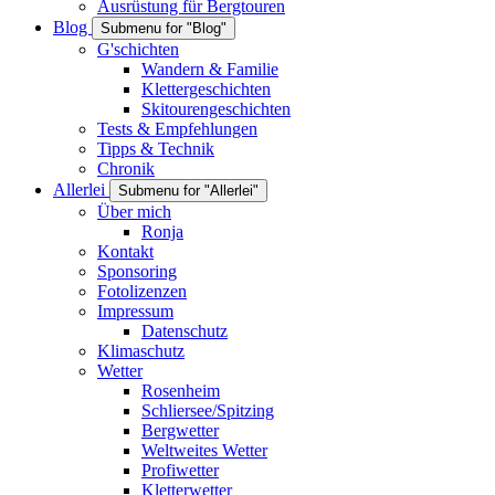
Ausrüstung für Bergtouren
Blog
Submenu for "Blog"
G'schichten
Wandern & Familie
Klettergeschichten
Skitourengeschichten
Tests & Empfehlungen
Tipps & Technik
Chronik
Allerlei
Submenu for "Allerlei"
Über mich
Ronja
Kontakt
Sponsoring
Fotolizenzen
Impressum
Datenschutz
Klimaschutz
Wetter
Rosenheim
Schliersee/Spitzing
Bergwetter
Weltweites Wetter
Profiwetter
Kletterwetter