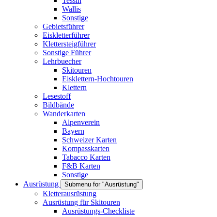
Tessin
Wallis
Sonstige
Gebietsführer
Eiskletterführer
Klettersteigführer
Sonstige Führer
Lehrbuecher
Skitouren
Eisklettern-Hochtouren
Klettern
Lesestoff
Bildbände
Wanderkarten
Alpenverein
Bayern
Schweizer Karten
Kompasskarten
Tabacco Karten
F&B Karten
Sonstige
Ausrüstung
Submenu for "Ausrüstung"
Kletterausrüstung
Ausrüstung für Skitouren
Ausrüstungs-Checkliste