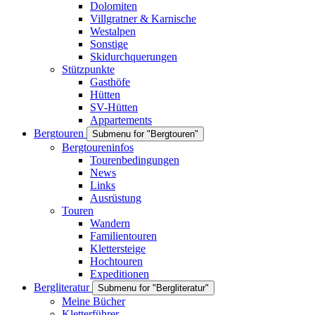
Dolomiten
Villgratner & Karnische
Westalpen
Sonstige
Skidurchquerungen
Stützpunkte
Gasthöfe
Hütten
SV-Hütten
Appartements
Bergtouren
Submenu for "Bergtouren"
Bergtoureninfos
Tourenbedingungen
News
Links
Ausrüstung
Touren
Wandern
Familientouren
Klettersteige
Hochtouren
Expeditionen
Bergliteratur
Submenu for "Bergliteratur"
Meine Bücher
Kletterführer