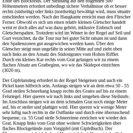
Ende des Blockfelds. Der Steilhang auf den folgenden 500
Höhenmetern erfordert unbedingt sichere Verhältnisse ob er besser
rechts (südseitig) oder links (nordseitig) bewältigt wird, muss situativ
entschieden werden. Nach der Hangkante erreicht man den Flirscher
Ferner. Obwohl es sich um einen relativ kleinen Gletscher handelt
weist er doch alles auf was dazu gehört, inklusive Eisbruch und
Gletscherspalten. Trotzdem wird im Winter in der Regel auf Seil und
Gurt verzichtet, da die Tour nur bei guter Sicht ratsam ist und dann
den Spaltenzonen gut ausgewichen werden kann. Über den
Gletscher steigt man ungefähr in seiner Mitte auf und zieht oben
nach links an den Ansatz des Südostgrates vom Hohen Riffler.
Durch ein kleines Kar rechts vom Grat gelangen wir zu einem
flachen Absatz am Gratbeginn, wo wir das Skidepot einrichten
(3020 m).
Der Gipfelanstieg erfordert in der Regel Steigeisen und auch ein
Pickel kann hilfreich sein. Anfangs steigen wir an dem etwa 50 - 55
Grad steilen Schneehang knapp rechts des Grates auf bis zu einem
Felsriegel. Hier queren wir nach links und umgehen diese Steilstufe.
Im Anschluss steigen wir an dem schmalen Grat noch einige Meter
auf, bis er steiler und plattiger wird. Hier queren wir wenige Meter
sehr luftig nach rechts in die Ostflanke und durch eine überraschend
bequeme, ca. 55 Grad steile Schneerinne erreichen wir wieder den
Grat. Knapp links vom Grat ohne weitere Schwierigkeiten über
flaches Blockgelände zum Vorgipfel (mit Gipfelbuch). Der