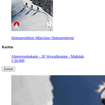
Skitourenführer Münchner Skitourenberge
Karten
Alpenvereinskarte - 28 Verwallgruppe - Maßstab:
1:50.000
Zurück