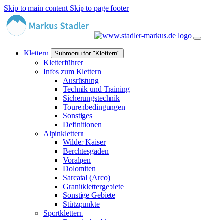
Skip to main content
Skip to page footer
Klettern
Submenu for "Klettern"
Kletterführer
Infos zum Klettern
Ausrüstung
Technik und Training
Sicherungstechnik
Tourenbedingungen
Sonstiges
Definitionen
Alpinklettern
Wilder Kaiser
Berchtesgaden
Voralpen
Dolomiten
Sarcatal (Arco)
Granitklettergebiete
Sonstige Gebiete
Stützpunkte
Sportklettern