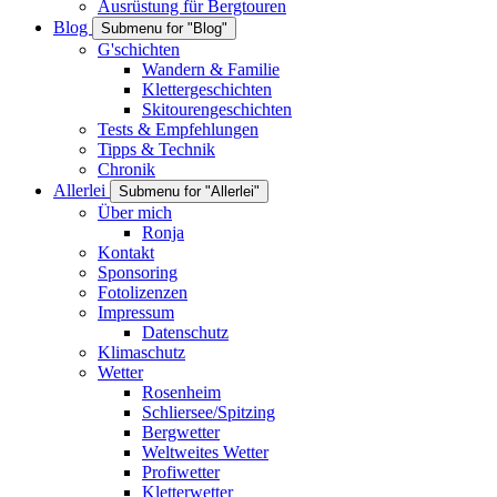
Ausrüstung für Bergtouren
Blog
Submenu for "Blog"
G'schichten
Wandern & Familie
Klettergeschichten
Skitourengeschichten
Tests & Empfehlungen
Tipps & Technik
Chronik
Allerlei
Submenu for "Allerlei"
Über mich
Ronja
Kontakt
Sponsoring
Fotolizenzen
Impressum
Datenschutz
Klimaschutz
Wetter
Rosenheim
Schliersee/Spitzing
Bergwetter
Weltweites Wetter
Profiwetter
Kletterwetter