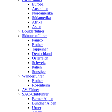
Europa
Australien
Nordamerika
Südamerika
Afrika
Asien
Boulderführer
Skitourenführer
Panico
Rother
Tappeiner
Deutschland
Österreich
Schweiz
Italien
Sonstige
Wanderführer
Rother
Rosenheim
AV-Führer
SAC-Clubführer
Berner Alpen
Bündner Alpen
Urner