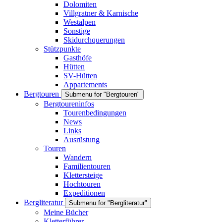
Dolomiten
Villgratner & Karnische
Westalpen
Sonstige
Skidurchquerungen
Stützpunkte
Gasthöfe
Hütten
SV-Hütten
Appartements
Bergtouren
Submenu for "Bergtouren"
Bergtoureninfos
Tourenbedingungen
News
Links
Ausrüstung
Touren
Wandern
Familientouren
Klettersteige
Hochtouren
Expeditionen
Bergliteratur
Submenu for "Bergliteratur"
Meine Bücher
Kletterführer