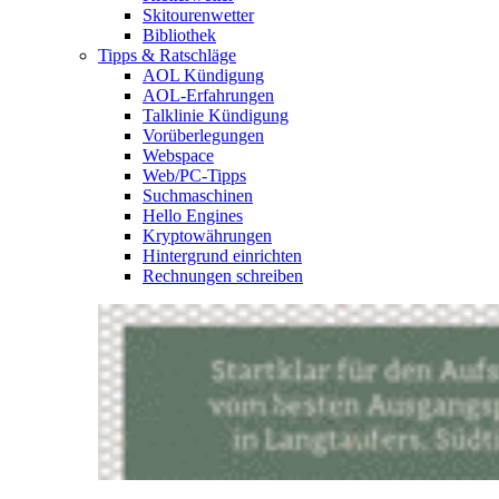
Skitourenwetter
Bibliothek
Tipps & Ratschläge
AOL Kündigung
AOL-Erfahrungen
Talklinie Kündigung
Vorüberlegungen
Webspace
Web/PC-Tipps
Suchmaschinen
Hello Engines
Kryptowährungen
Hintergrund einrichten
Rechnungen schreiben