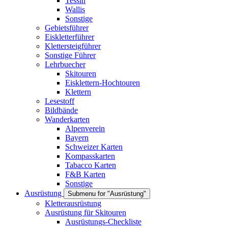
Tessin
Wallis
Sonstige
Gebietsführer
Eiskletterführer
Klettersteigführer
Sonstige Führer
Lehrbuecher
Skitouren
Eisklettern-Hochtouren
Klettern
Lesestoff
Bildbände
Wanderkarten
Alpenverein
Bayern
Schweizer Karten
Kompasskarten
Tabacco Karten
F&B Karten
Sonstige
Ausrüstung
Submenu for "Ausrüstung"
Kletterausrüstung
Ausrüstung für Skitouren
Ausrüstungs-Checkliste