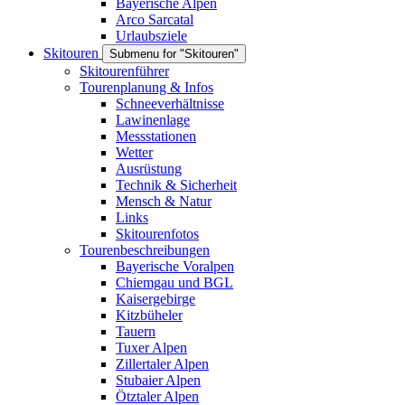
Bayerische Alpen
Arco Sarcatal
Urlaubsziele
Skitouren
Submenu for "Skitouren"
Skitourenführer
Tourenplanung & Infos
Schneeverhältnisse
Lawinenlage
Messstationen
Wetter
Ausrüstung
Technik & Sicherheit
Mensch & Natur
Links
Skitourenfotos
Tourenbeschreibungen
Bayerische Voralpen
Chiemgau und BGL
Kaisergebirge
Kitzbüheler
Tauern
Tuxer Alpen
Zillertaler Alpen
Stubaier Alpen
Ötztaler Alpen