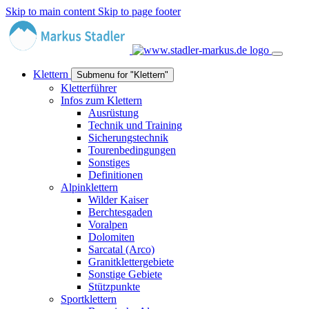
Skip to main content
Skip to page footer
Klettern
Submenu for "Klettern"
Kletterführer
Infos zum Klettern
Ausrüstung
Technik und Training
Sicherungstechnik
Tourenbedingungen
Sonstiges
Definitionen
Alpinklettern
Wilder Kaiser
Berchtesgaden
Voralpen
Dolomiten
Sarcatal (Arco)
Granitklettergebiete
Sonstige Gebiete
Stützpunkte
Sportklettern