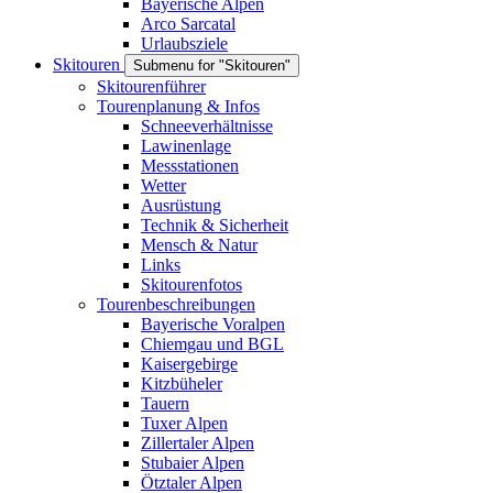
Bayerische Alpen
Arco Sarcatal
Urlaubsziele
Skitouren
Submenu for "Skitouren"
Skitourenführer
Tourenplanung & Infos
Schneeverhältnisse
Lawinenlage
Messstationen
Wetter
Ausrüstung
Technik & Sicherheit
Mensch & Natur
Links
Skitourenfotos
Tourenbeschreibungen
Bayerische Voralpen
Chiemgau und BGL
Kaisergebirge
Kitzbüheler
Tauern
Tuxer Alpen
Zillertaler Alpen
Stubaier Alpen
Ötztaler Alpen