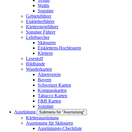
Tessin
Wallis
Sonstige
Gebietsführer
Eiskletterführer
Klettersteigführer
Sonstige Führer
Lehrbuecher
Skitouren
Eisklettern-Hochtouren
Klettern
Lesestoff
Bildbände
Wanderkarten
Alpenverein
Bayern
Schweizer Karten
Kompasskarten
Tabacco Karten
F&B Karten
Sonstige
Ausrüstung
Submenu for "Ausrüstung"
Kletterausrüstung
Ausrüstung für Skitouren
Ausrüstungs-Checkliste