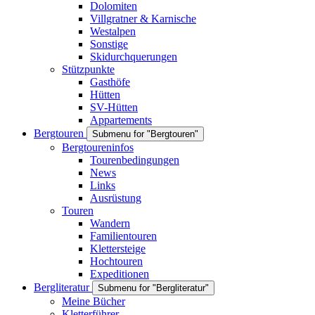
Dolomiten
Villgratner & Karnische
Westalpen
Sonstige
Skidurchquerungen
Stützpunkte
Gasthöfe
Hütten
SV-Hütten
Appartements
Bergtouren
Submenu for "Bergtouren"
Bergtoureninfos
Tourenbedingungen
News
Links
Ausrüstung
Touren
Wandern
Familientouren
Klettersteige
Hochtouren
Expeditionen
Bergliteratur
Submenu for "Bergliteratur"
Meine Bücher
Kletterführer