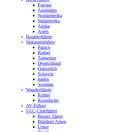
Europa
Australien
Nordamerika
Südamerika
Afrika
Asien
Boulderführer
Skitourenführer
Panico
Rother
Tappeiner
Deutschland
Österreich
Schweiz
Italien
Sonstige
Wanderführer
Rother
Rosenheim
AV-Führer
SAC-Clubführer
Berner Alpen
Bündner Alpen
Urner