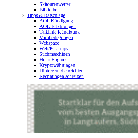
Skitourenwetter
Bibliothek
Tipps & Ratschläge
AOL Kündigung
AOL-Erfahrungen
Talklinie Kündigung
Vorüberlegungen
Webspace
Web/PC-Tipps
Suchmaschinen
Hello Engines
Kryptowährungen
Hintergrund einrichten
Rechnungen schreiben