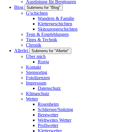
Ausrüstung für Bergtouren
Blog
Submenu for "Blog"
G'schichten
Wandern & Familie
Klettergeschichten
Skitourengeschichten
Tests & Empfehlungen
Tipps & Technik
Chronik
Allerlei
Submenu for "Allerlei"
Über mich
Ronja
Kontakt
Sponsoring
Fotolizenzen
Impressum
Datenschutz
Klimaschutz
Wetter
Rosenheim
Schliersee/Spitzing
Bergwetter
Weltweites Wetter
Profiwetter
Kletterwetter