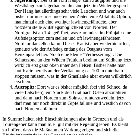
Jägerkamp:
Der Grat vom Haupt- zum Südgipfel und die
Westhänge zur Jägerbauernalm sind jetzt im Winter gesperrt.
Der Hang hat allerdings sehr viele Latschen und war auch
bisher nur in sehr schneereichen Zeiten eine Abfahrts-Option,
manchmal auch eine weniger lawinengefährdete, aber
trotzdem steile Aufstiegsmöglichkeit von Norden. Der
Nordgrat ist ab 1.4. geöffnet, was zumindest im Frühjahr eine
Aufstiegsoption zum steilen und oft lawinengefährdeten
Nordkar darstellen kann. Dieses Kar ist aber weiterhin offen,
genauso wie der Aufstieg entlang des Ostgrats vom
Benzingsattel her. Noch eine kleine "Verbesserung": Die
Schutzzone an den Wilden Fräulein beginnt am Südhang jetzt
wirklich erst ganz oben unter den Felsen. Bisher hätte man
laut Karte bereits an der Verflachung ca. 100 m unterhalb
stoppen müssen, was in der Grasflanke aber etwas willkürlich
erschien.
Auerspitz:
Dort war es bisher möglich (bei viel Schnee, da
viele Latschen), ein Stück den Grat nach Osten abzufahren
und dann nach Norden zum Soinsee runterzuwedeln, jetzt
darf man nur noch direkt in Gipfelfallinie und westlich davon
nach Norden abfahren.
In Summe halten sich Einschränkungen also in Grenzen und als
Tourengeher kann man m.E. gut mit der Regelung leben. Es bleibt
zu hoffen, dass die Maßnahmen Wirkung zeigen und sich die