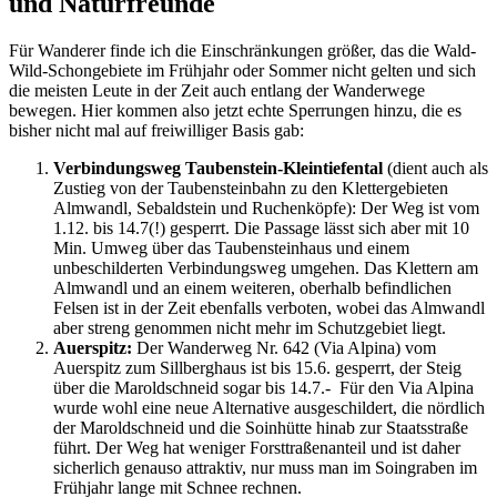
und Naturfreunde
Für Wanderer finde ich die Einschränkungen größer, das die Wald-
Wild-Schongebiete im Frühjahr oder Sommer nicht gelten und sich
die meisten Leute in der Zeit auch entlang der Wanderwege
bewegen. Hier kommen also jetzt echte Sperrungen hinzu, die es
bisher nicht mal auf freiwilliger Basis gab:
Verbindungsweg Taubenstein-Kleintiefental
(dient auch als
Zustieg von der Taubensteinbahn zu den Klettergebieten
Almwandl, Sebaldstein und Ruchenköpfe): Der Weg ist vom
1.12. bis 14.7(!) gesperrt. Die Passage lässt sich aber mit 10
Min. Umweg über das Taubensteinhaus und einem
unbeschilderten Verbindungsweg umgehen. Das Klettern am
Almwandl und an einem weiteren, oberhalb befindlichen
Felsen ist in der Zeit ebenfalls verboten, wobei das Almwandl
aber streng genommen nicht mehr im Schutzgebiet liegt.
Auerspitz:
Der Wanderweg Nr. 642 (Via Alpina) vom
Auerspitz zum Sillberghaus ist bis 15.6. gesperrt, der Steig
über die Maroldschneid sogar bis 14.7.- Für den Via Alpina
wurde wohl eine neue Alternative ausgeschildert, die nördlich
der Maroldschneid und die Soinhütte hinab zur Staatsstraße
führt. Der Weg hat weniger Forsttraßenanteil und ist daher
sicherlich genauso attraktiv, nur muss man im Soingraben im
Frühjahr lange mit Schnee rechnen.