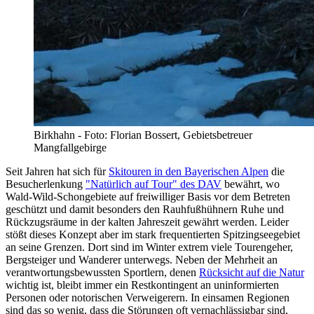
Birkhahn - Foto: Florian Bossert, Gebietsbetreuer
Mangfallgebirge
Seit Jahren hat sich für
Skitouren in den Bayerischen Alpen
die
Besucherlenkung
"Natürlich auf Tour" des DAV
bewährt, wo
Wald-Wild-Schongebiete auf freiwilliger Basis vor dem Betreten
geschützt und damit besonders den Rauhfußhühnern Ruhe und
Rückzugsräume in der kalten Jahreszeit gewährt werden. Leider
stößt dieses Konzept aber im stark frequentierten Spitzingseegebiet
an seine Grenzen. Dort sind im Winter extrem viele Tourengeher,
Bergsteiger und Wanderer unterwegs. Neben der Mehrheit an
verantwortungsbewussten Sportlern, denen
Rücksicht auf die Natur
wichtig ist, bleibt immer ein Restkontingent an uninformierten
Personen oder notorischen Verweigerern. In einsamen Regionen
sind das so wenig, dass die Störungen oft vernachlässigbar sind,