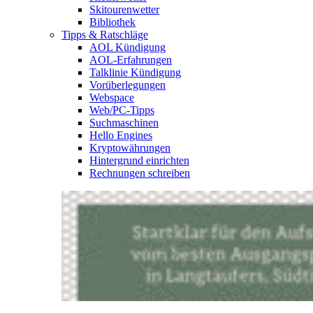
Skitourenwetter
Bibliothek
Tipps & Ratschläge
AOL Kündigung
AOL-Erfahrungen
Talklinie Kündigung
Vorüberlegungen
Webspace
Web/PC-Tipps
Suchmaschinen
Hello Engines
Kryptowährungen
Hintergrund einrichten
Rechnungen schreiben