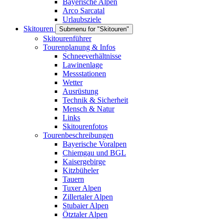
Bayerische Alpen
Arco Sarcatal
Urlaubsziele
Skitouren
Submenu for "Skitouren"
Skitourenführer
Tourenplanung & Infos
Schneeverhältnisse
Lawinenlage
Messstationen
Wetter
Ausrüstung
Technik & Sicherheit
Mensch & Natur
Links
Skitourenfotos
Tourenbeschreibungen
Bayerische Voralpen
Chiemgau und BGL
Kaisergebirge
Kitzbüheler
Tauern
Tuxer Alpen
Zillertaler Alpen
Stubaier Alpen
Ötztaler Alpen