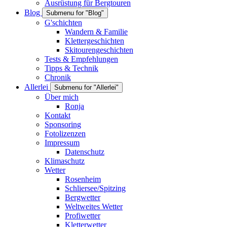
Ausrüstung für Bergtouren
Blog
Submenu for "Blog"
G'schichten
Wandern & Familie
Klettergeschichten
Skitourengeschichten
Tests & Empfehlungen
Tipps & Technik
Chronik
Allerlei
Submenu for "Allerlei"
Über mich
Ronja
Kontakt
Sponsoring
Fotolizenzen
Impressum
Datenschutz
Klimaschutz
Wetter
Rosenheim
Schliersee/Spitzing
Bergwetter
Weltweites Wetter
Profiwetter
Kletterwetter