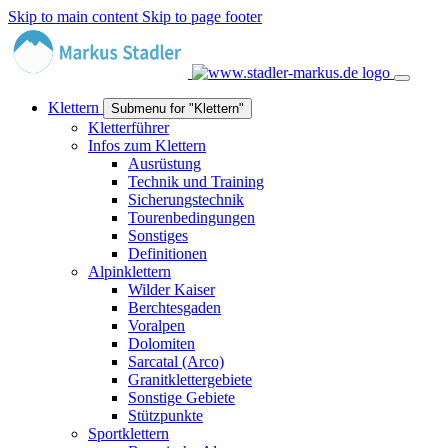
Skip to main content
Skip to page footer
Klettern
Submenu for "Klettern"
Kletterführer
Infos zum Klettern
Ausrüstung
Technik und Training
Sicherungstechnik
Tourenbedingungen
Sonstiges
Definitionen
Alpinklettern
Wilder Kaiser
Berchtesgaden
Voralpen
Dolomiten
Sarcatal (Arco)
Granitklettergebiete
Sonstige Gebiete
Stützpunkte
Sportklettern