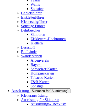
Tessin
Wallis
Sonstige
Gebietsführer
Eiskletterführer
Klettersteigführer
Sonstige Führer
Lehrbuecher
Skitouren
Eisklettern-Hochtouren
Klettern
Lesestoff
Bildbände
Wanderkarten
Alpenverein
Bayern
Schweizer Karten
Kompasskarten
Tabacco Karten
F&B Karten
Sonstige
Ausrüstung
Submenu for "Ausrüstung"
Kletterausrüstung
Ausrüstung für Skitouren
Ausrüstungs-Checkliste