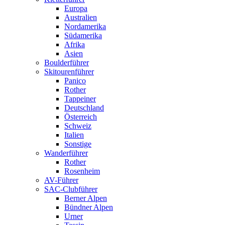
Europa
Australien
Nordamerika
Südamerika
Afrika
Asien
Boulderführer
Skitourenführer
Panico
Rother
Tappeiner
Deutschland
Österreich
Schweiz
Italien
Sonstige
Wanderführer
Rother
Rosenheim
AV-Führer
SAC-Clubführer
Berner Alpen
Bündner Alpen
Urner