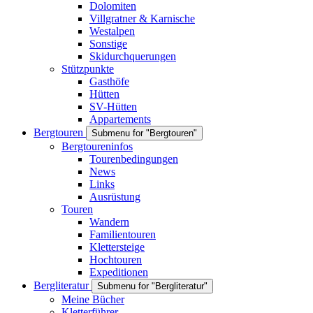
Dolomiten
Villgratner & Karnische
Westalpen
Sonstige
Skidurchquerungen
Stützpunkte
Gasthöfe
Hütten
SV-Hütten
Appartements
Bergtouren
Submenu for "Bergtouren"
Bergtoureninfos
Tourenbedingungen
News
Links
Ausrüstung
Touren
Wandern
Familientouren
Klettersteige
Hochtouren
Expeditionen
Bergliteratur
Submenu for "Bergliteratur"
Meine Bücher
Kletterführer