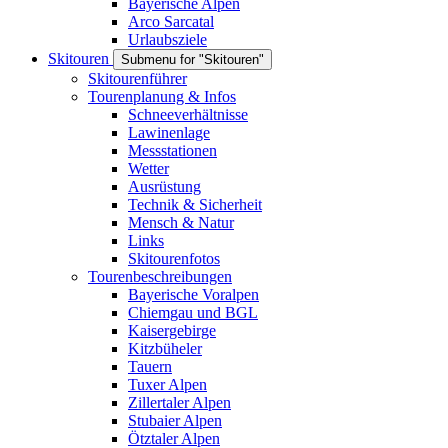
Bayerische Alpen
Arco Sarcatal
Urlaubsziele
Skitouren
Submenu for "Skitouren"
Skitourenführer
Tourenplanung & Infos
Schneeverhältnisse
Lawinenlage
Messstationen
Wetter
Ausrüstung
Technik & Sicherheit
Mensch & Natur
Links
Skitourenfotos
Tourenbeschreibungen
Bayerische Voralpen
Chiemgau und BGL
Kaisergebirge
Kitzbüheler
Tauern
Tuxer Alpen
Zillertaler Alpen
Stubaier Alpen
Ötztaler Alpen