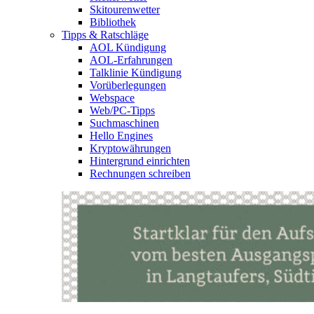
Skitourenwetter
Bibliothek
Tipps & Ratschläge
AOL Kündigung
AOL-Erfahrungen
Talklinie Kündigung
Vorüberlegungen
Webspace
Web/PC-Tipps
Suchmaschinen
Hello Engines
Kryptowährungen
Hintergrund einrichten
Rechnungen schreiben