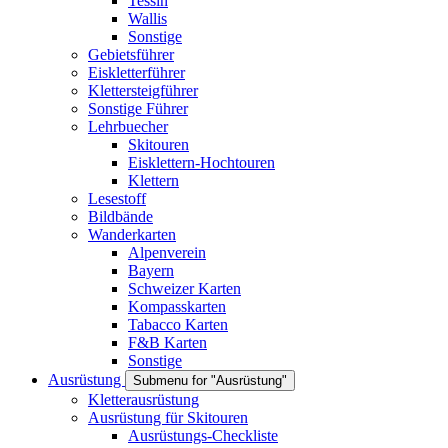
Tessin
Wallis
Sonstige
Gebietsführer
Eiskletterführer
Klettersteigführer
Sonstige Führer
Lehrbuecher
Skitouren
Eisklettern-Hochtouren
Klettern
Lesestoff
Bildbände
Wanderkarten
Alpenverein
Bayern
Schweizer Karten
Kompasskarten
Tabacco Karten
F&B Karten
Sonstige
Ausrüstung
Submenu for "Ausrüstung"
Kletterausrüstung
Ausrüstung für Skitouren
Ausrüstungs-Checkliste