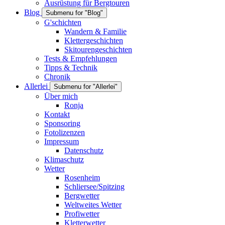
Ausrüstung für Bergtouren
Blog
Submenu for "Blog"
G'schichten
Wandern & Familie
Klettergeschichten
Skitourengeschichten
Tests & Empfehlungen
Tipps & Technik
Chronik
Allerlei
Submenu for "Allerlei"
Über mich
Ronja
Kontakt
Sponsoring
Fotolizenzen
Impressum
Datenschutz
Klimaschutz
Wetter
Rosenheim
Schliersee/Spitzing
Bergwetter
Weltweites Wetter
Profiwetter
Kletterwetter