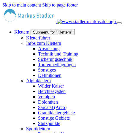
Skip to main content
Skip to page footer
Klettern
Submenu for "Klettern"
Kletterführer
Infos zum Klettern
Ausrüstung
Technik und Training
Sicherungstechnik
Tourenbedingungen
Sonstiges
Definitionen
Alpinklettern
Wilder Kaiser
Berchtesgaden
Voralpen
Dolomiten
Sarcatal (Arco)
Granitklettergebiete
Sonstige Gebiete
Stützpunkte
Sportklettern