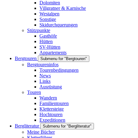
Dolomiten
Villgratner & Karnische
Westalpen
Sonstige
Skidurchquerungen
Stützpunkte
Gasthöfe
Hütten
SV-Hütten
Appartements
Bergtouren
Submenu for "Bergtouren"
Bergtoureninfos
Tourenbedingungen
News
Links
Ausrüstung
Touren
Wandern
Familientouren
Klettersteige
Hochtouren
Expeditionen
Bergliteratur
Submenu for "Bergliteratur"
Meine Bücher
Kletterführer