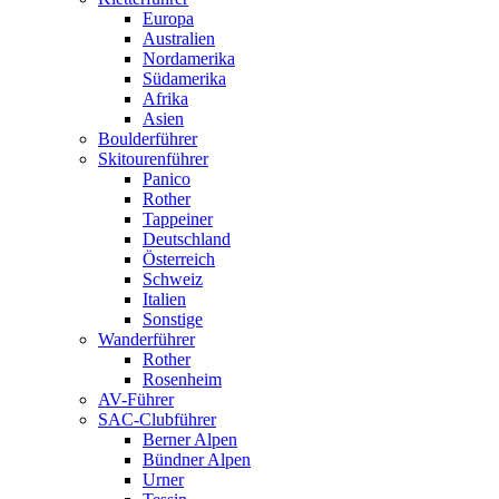
Europa
Australien
Nordamerika
Südamerika
Afrika
Asien
Boulderführer
Skitourenführer
Panico
Rother
Tappeiner
Deutschland
Österreich
Schweiz
Italien
Sonstige
Wanderführer
Rother
Rosenheim
AV-Führer
SAC-Clubführer
Berner Alpen
Bündner Alpen
Urner