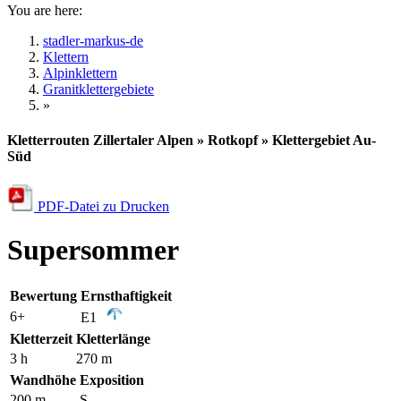
You are here:
stadler-markus-de
Klettern
Alpinklettern
Granitklettergebiete
»
Kletterrouten Zillertaler Alpen » Rotkopf » Klettergebiet Au-
Süd
PDF-Datei zu Drucken
Supersommer
Bewertung
Ernsthaftigkeit
6+
E1
Kletterzeit
Kletterlänge
3 h
270 m
Wandhöhe
Exposition
200 m
S