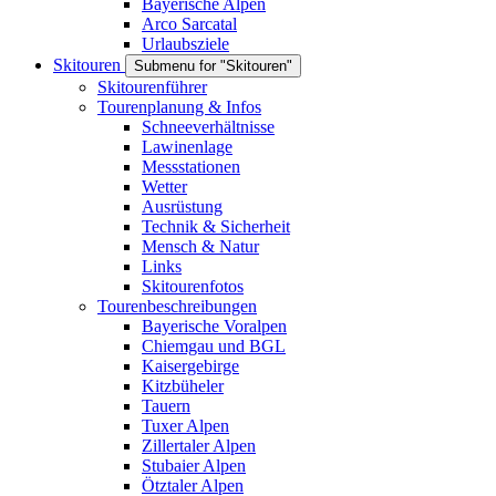
Bayerische Alpen
Arco Sarcatal
Urlaubsziele
Skitouren
Submenu for "Skitouren"
Skitourenführer
Tourenplanung & Infos
Schneeverhältnisse
Lawinenlage
Messstationen
Wetter
Ausrüstung
Technik & Sicherheit
Mensch & Natur
Links
Skitourenfotos
Tourenbeschreibungen
Bayerische Voralpen
Chiemgau und BGL
Kaisergebirge
Kitzbüheler
Tauern
Tuxer Alpen
Zillertaler Alpen
Stubaier Alpen
Ötztaler Alpen