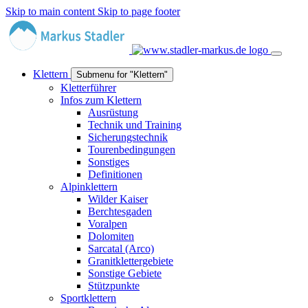
Skip to main content
Skip to page footer
Klettern
Submenu for "Klettern"
Kletterführer
Infos zum Klettern
Ausrüstung
Technik und Training
Sicherungstechnik
Tourenbedingungen
Sonstiges
Definitionen
Alpinklettern
Wilder Kaiser
Berchtesgaden
Voralpen
Dolomiten
Sarcatal (Arco)
Granitklettergebiete
Sonstige Gebiete
Stützpunkte
Sportklettern