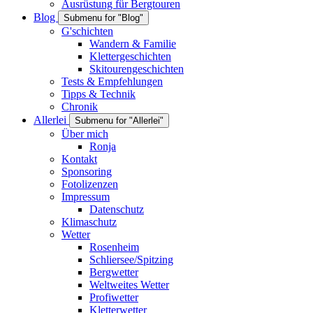
Ausrüstung für Bergtouren
Blog
Submenu for "Blog"
G'schichten
Wandern & Familie
Klettergeschichten
Skitourengeschichten
Tests & Empfehlungen
Tipps & Technik
Chronik
Allerlei
Submenu for "Allerlei"
Über mich
Ronja
Kontakt
Sponsoring
Fotolizenzen
Impressum
Datenschutz
Klimaschutz
Wetter
Rosenheim
Schliersee/Spitzing
Bergwetter
Weltweites Wetter
Profiwetter
Kletterwetter