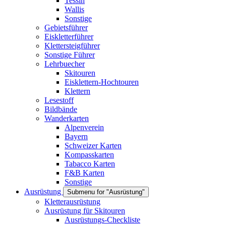
Tessin
Wallis
Sonstige
Gebietsführer
Eiskletterführer
Klettersteigführer
Sonstige Führer
Lehrbuecher
Skitouren
Eisklettern-Hochtouren
Klettern
Lesestoff
Bildbände
Wanderkarten
Alpenverein
Bayern
Schweizer Karten
Kompasskarten
Tabacco Karten
F&B Karten
Sonstige
Ausrüstung
Submenu for "Ausrüstung"
Kletterausrüstung
Ausrüstung für Skitouren
Ausrüstungs-Checkliste