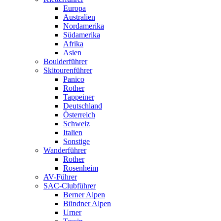
Europa
Australien
Nordamerika
Südamerika
Afrika
Asien
Boulderführer
Skitourenführer
Panico
Rother
Tappeiner
Deutschland
Österreich
Schweiz
Italien
Sonstige
Wanderführer
Rother
Rosenheim
AV-Führer
SAC-Clubführer
Berner Alpen
Bündner Alpen
Urner