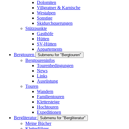
Dolomiten
Villgratner & Karnische
Westalpen
Sonstige
Skidurchquerungen
Stützpunkte
Gasthöfe
Hütten
SV-Hütten
Appartements
Bergtouren
Submenu for "Bergtouren"
Bergtoureninfos
Tourenbedingungen
News
Links
Ausrüstung
Touren
Wandern
Familientouren
Klettersteige
Hochtouren
Expeditionen
Bergliteratur
Submenu for "Bergliteratur"
Meine Bücher
Kletterführer