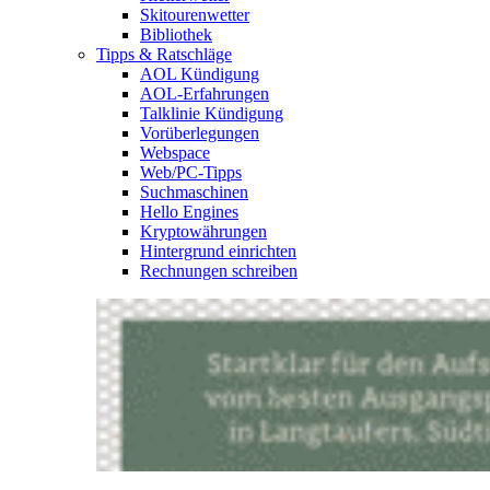
Skitourenwetter
Bibliothek
Tipps & Ratschläge
AOL Kündigung
AOL-Erfahrungen
Talklinie Kündigung
Vorüberlegungen
Webspace
Web/PC-Tipps
Suchmaschinen
Hello Engines
Kryptowährungen
Hintergrund einrichten
Rechnungen schreiben