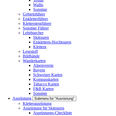
Tessin
Wallis
Sonstige
Gebietsführer
Eiskletterführer
Klettersteigführer
Sonstige Führer
Lehrbuecher
Skitouren
Eisklettern-Hochtouren
Klettern
Lesestoff
Bildbände
Wanderkarten
Alpenverein
Bayern
Schweizer Karten
Kompasskarten
Tabacco Karten
F&B Karten
Sonstige
Ausrüstung
Submenu for "Ausrüstung"
Kletterausrüstung
Ausrüstung für Skitouren
Ausrüstungs-Checkliste