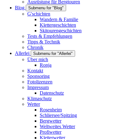
Ausrüstung für Bergtouren
Blog
Submenu for "Blog"
G'schichten
Wandern & Familie
Klettergeschichten
Skitourengeschichten
Tests & Empfehlungen
Tipps & Technik
Chronik
Allerlei
Submenu for "Allerlei"
Über mich
Ronja
Kontakt
Sponsoring
Fotolizenzen
Impressum
Datenschutz
Klimaschutz
Wetter
Rosenheim
Schliersee/Spitzing
Bergwetter
Weltweites Wetter
Profiwetter
Kletterwetter