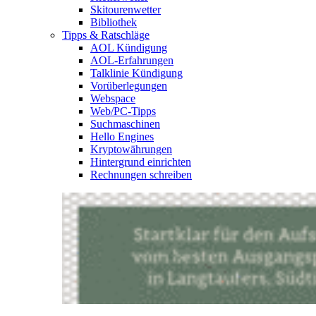
Skitourenwetter
Bibliothek
Tipps & Ratschläge
AOL Kündigung
AOL-Erfahrungen
Talklinie Kündigung
Vorüberlegungen
Webspace
Web/PC-Tipps
Suchmaschinen
Hello Engines
Kryptowährungen
Hintergrund einrichten
Rechnungen schreiben