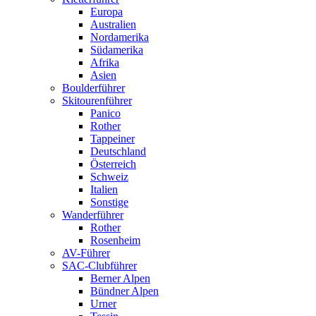
Europa
Australien
Nordamerika
Südamerika
Afrika
Asien
Boulderführer
Skitourenführer
Panico
Rother
Tappeiner
Deutschland
Österreich
Schweiz
Italien
Sonstige
Wanderführer
Rother
Rosenheim
AV-Führer
SAC-Clubführer
Berner Alpen
Bündner Alpen
Urner