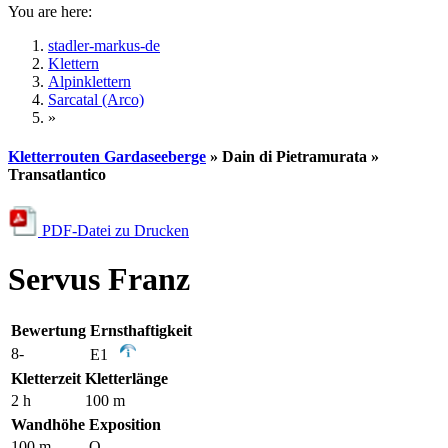
You are here:
stadler-markus-de
Klettern
Alpinklettern
Sarcatal (Arco)
»
Kletterrouten Gardaseeberge
» Dain di Pietramurata »
Transatlantico
PDF-Datei zu Drucken
Servus Franz
Bewertung
Ernsthaftigkeit
8-
E1
Kletterzeit
Kletterlänge
2 h
100 m
Wandhöhe
Exposition
100 m
O