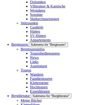
Dolomiten
Villgratner & Karnische
Westalpen
Sonstige
Skidurchquerungen
Stützpunkte
Gasthöfe
Hütten
SV-Hütten
Appartements
Bergtouren
Submenu for "Bergtouren"
Bergtoureninfos
Tourenbedingungen
News
Links
Ausrüstung
Touren
Wandern
Familientouren
Klettersteige
Hochtouren
Expeditionen
Bergliteratur
Submenu for "Bergliteratur"
Meine Bücher
Kletterführer