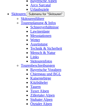
Bayerische Alpen
Arco Sarcatal
Urlaubsziele
Skitouren
Submenu for "Skitouren"
Skitourenführer
Tourenplanung & Infos
Schneeverhältnisse
Lawinenlage
Messstationen
Wetter
Ausrüstung
Technik & Sicherheit
Mensch & Natur
Links
Skitourenfotos
Tourenbeschreibungen
Bayerische Voralpen
Chiemgau und BGL
Kaisergebirge
Kitzbüheler
Tauern
Tuxer Alpen
Zillertaler Alpen
Stubaier Alpen
Ötztaler Alpen