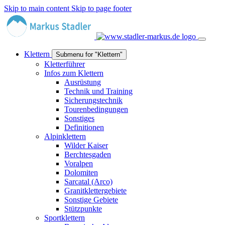
Skip to main content
Skip to page footer
Klettern
Submenu for "Klettern"
Kletterführer
Infos zum Klettern
Ausrüstung
Technik und Training
Sicherungstechnik
Tourenbedingungen
Sonstiges
Definitionen
Alpinklettern
Wilder Kaiser
Berchtesgaden
Voralpen
Dolomiten
Sarcatal (Arco)
Granitklettergebiete
Sonstige Gebiete
Stützpunkte
Sportklettern