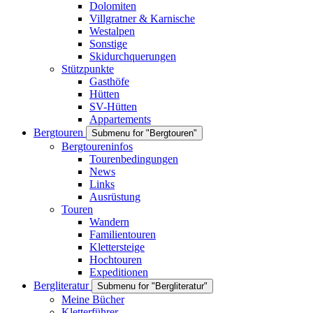
Dolomiten
Villgratner & Karnische
Westalpen
Sonstige
Skidurchquerungen
Stützpunkte
Gasthöfe
Hütten
SV-Hütten
Appartements
Bergtouren
Submenu for "Bergtouren"
Bergtoureninfos
Tourenbedingungen
News
Links
Ausrüstung
Touren
Wandern
Familientouren
Klettersteige
Hochtouren
Expeditionen
Bergliteratur
Submenu for "Bergliteratur"
Meine Bücher
Kletterführer