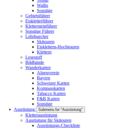
Tessin
Wallis
Sonstige
Gebietsführer
Eiskletterführer
Klettersteigführer
Sonstige Führer
Lehrbuecher
Skitouren
Eisklettern-Hochtouren
Klettern
Lesestoff
Bildbände
Wanderkarten
Alpenverein
Bayern
Schweizer Karten
Kompasskarten
Tabacco Karten
F&B Karten
Sonstige
Ausrüstung
Submenu for "Ausrüstung"
Kletterausrüstung
Ausrüstung für Skitouren
Ausrüstungs-Checkliste