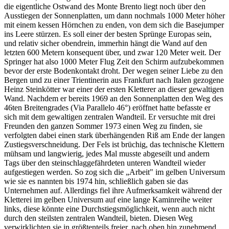
die eigentliche Ostwand des Monte Brento liegt noch über den
Ausstiegen der Sonnenplatten, um dann nochmals 1000 Meter höher
mit einem kessen Hörnchen zu enden, von dem sich die Basejumper
ins Leere stürzen. Es soll einer der besten Sprünge Europas sein,
und relativ sicher obendrein, immerhin hängt die Wand auf den
letzten 600 Metern konsequent über, und zwar 120 Meter weit. Der
Springer hat also 1000 Meter Flug Zeit den Schirm aufzubekommen
bevor der erste Bodenkontakt droht. Der wegen seiner Liebe zu den
Bergen und zu einer Trientinerin aus Frankfurt nach Italen gezogene
Heinz Steinkötter war einer der ersten Kletterer an dieser gewaltigen
Wand. Nachdem er bereits 1969 an den Sonnenplatten den Weg des
46ten Breitengrades (Via Parallelo 46°) eröffnet hatte befasste er
sich mit dem gewaltigen zentralen Wandteil. Er versuchte mit drei
Freunden den ganzen Sommer 1973 einen Weg zu finden, sie
verfolgten dabei einen stark überhängenden Riß am Ende der langen
Zustiegsverschneidung. Der Fels ist brüchig, das technische Klettern
mühsam und langwierig, jedes Mal musste abgeseilt und andern
Tags über den steinschlaggefährdeten unteren Wandteil wieder
aufgestiegen werden. So zog sich die „Arbeit" im gelben Universum
wie sie es nannten bis 1974 hin, schließlich gaben sie das
Unternehmen auf. Allerdings fiel ihre Aufmerksamkeit während der
Kletterei im gelben Universum auf eine lange Kaminreihe weiter
links, diese könnte eine Durchstiegsmöglichkeit, wenn auch nicht
durch den steilsten zentralen Wandteil, bieten. Diesen Weg
verwirklichten sie in größtenteils freier, nach oben hin zunehmend