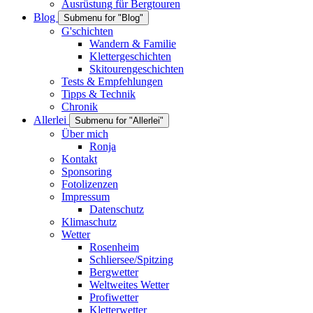
Ausrüstung für Bergtouren
Blog
Submenu for "Blog"
G'schichten
Wandern & Familie
Klettergeschichten
Skitourengeschichten
Tests & Empfehlungen
Tipps & Technik
Chronik
Allerlei
Submenu for "Allerlei"
Über mich
Ronja
Kontakt
Sponsoring
Fotolizenzen
Impressum
Datenschutz
Klimaschutz
Wetter
Rosenheim
Schliersee/Spitzing
Bergwetter
Weltweites Wetter
Profiwetter
Kletterwetter