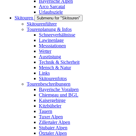
Bayerische Alpen
Arco Sarcatal
Urlaubsziele
Skitouren
Submenu for "Skitouren"
Skitourenführer
Tourenplanung & Infos
Schneeverhältnisse
Lawinenlage
Messstationen
Wetter
Ausrüstung
Technik & Sicherheit
Mensch & Natur
Links
Skitourenfotos
Tourenbeschreibungen
Bayerische Voralpen
Chiemgau und BGL
Kaisergebirge
Kitzbüheler
Tauern
Tuxer Alpen
Zillertaler Alpen
Stubaier Alpen
Ötztaler Alpen