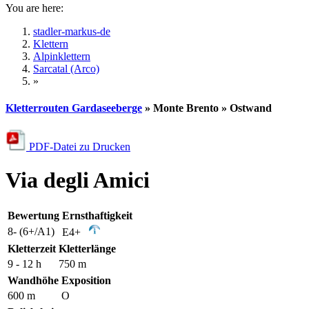
You are here:
stadler-markus-de
Klettern
Alpinklettern
Sarcatal (Arco)
»
Kletterrouten Gardaseeberge
» Monte Brento » Ostwand
PDF-Datei zu Drucken
Via degli Amici
Bewertung
Ernsthaftigkeit
8- (6+/A1)
E4+
Kletterzeit
Kletterlänge
9 - 12 h
750 m
Wandhöhe
Exposition
600 m
O