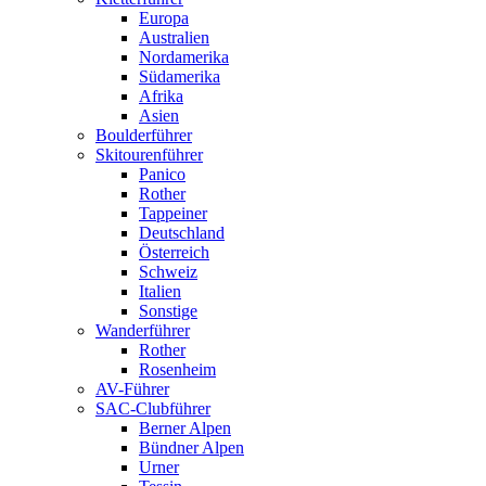
Europa
Australien
Nordamerika
Südamerika
Afrika
Asien
Boulderführer
Skitourenführer
Panico
Rother
Tappeiner
Deutschland
Österreich
Schweiz
Italien
Sonstige
Wanderführer
Rother
Rosenheim
AV-Führer
SAC-Clubführer
Berner Alpen
Bündner Alpen
Urner