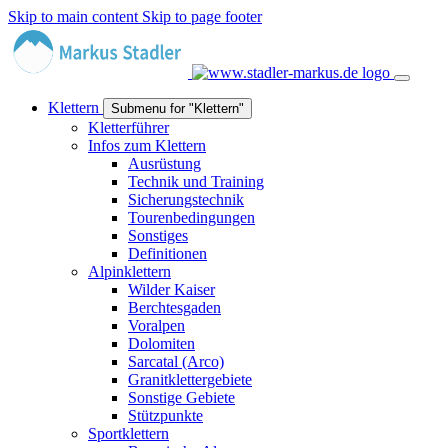
Skip to main content
Skip to page footer
Klettern
Submenu for "Klettern"
Kletterführer
Infos zum Klettern
Ausrüstung
Technik und Training
Sicherungstechnik
Tourenbedingungen
Sonstiges
Definitionen
Alpinklettern
Wilder Kaiser
Berchtesgaden
Voralpen
Dolomiten
Sarcatal (Arco)
Granitklettergebiete
Sonstige Gebiete
Stützpunkte
Sportklettern