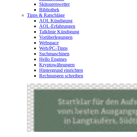
Skitourenwetter
Bibliothek
Tipps & Ratschläge
AOL Kündigung
AOL-Erfahrungen
Talklinie Kündigung
Vorüberlegungen
Webspace
Web/PC-Tipps
Suchmaschinen
Hello Engines
Kryptowährungen
Hintergrund einrichten
Rechnungen schreiben