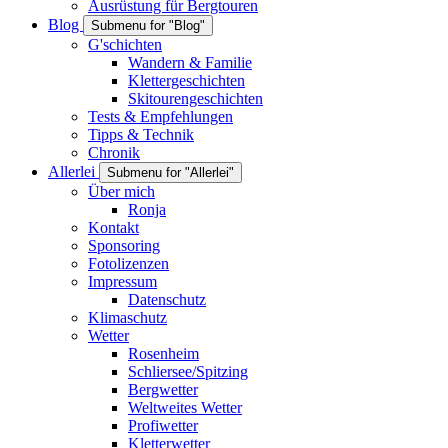
Ausrüstung für Bergtouren
Blog
Submenu for "Blog"
G'schichten
Wandern & Familie
Klettergeschichten
Skitourengeschichten
Tests & Empfehlungen
Tipps & Technik
Chronik
Allerlei
Submenu for "Allerlei"
Über mich
Ronja
Kontakt
Sponsoring
Fotolizenzen
Impressum
Datenschutz
Klimaschutz
Wetter
Rosenheim
Schliersee/Spitzing
Bergwetter
Weltweites Wetter
Profiwetter
Kletterwetter