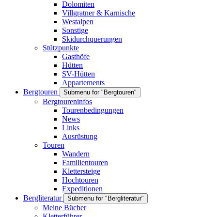
Dolomiten
Villgratner & Karnische
Westalpen
Sonstige
Skidurchquerungen
Stützpunkte
Gasthöfe
Hütten
SV-Hütten
Appartements
Bergtouren
Submenu for "Bergtouren"
Bergtoureninfos
Tourenbedingungen
News
Links
Ausrüstung
Touren
Wandern
Familientouren
Klettersteige
Hochtouren
Expeditionen
Bergliteratur
Submenu for "Bergliteratur"
Meine Bücher
Kletterführer