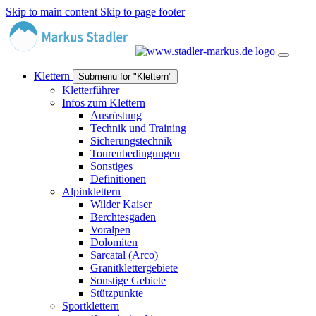
Skip to main content
Skip to page footer
Klettern
Submenu for "Klettern"
Kletterführer
Infos zum Klettern
Ausrüstung
Technik und Training
Sicherungstechnik
Tourenbedingungen
Sonstiges
Definitionen
Alpinklettern
Wilder Kaiser
Berchtesgaden
Voralpen
Dolomiten
Sarcatal (Arco)
Granitklettergebiete
Sonstige Gebiete
Stützpunkte
Sportklettern