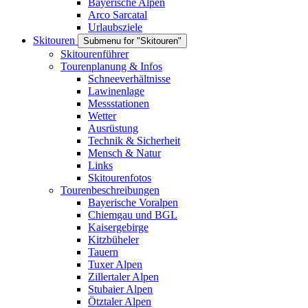
Bayerische Alpen
Arco Sarcatal
Urlaubsziele
Skitouren
Submenu for "Skitouren"
Skitourenführer
Tourenplanung & Infos
Schneeverhältnisse
Lawinenlage
Messstationen
Wetter
Ausrüstung
Technik & Sicherheit
Mensch & Natur
Links
Skitourenfotos
Tourenbeschreibungen
Bayerische Voralpen
Chiemgau und BGL
Kaisergebirge
Kitzbüheler
Tauern
Tuxer Alpen
Zillertaler Alpen
Stubaier Alpen
Ötztaler Alpen