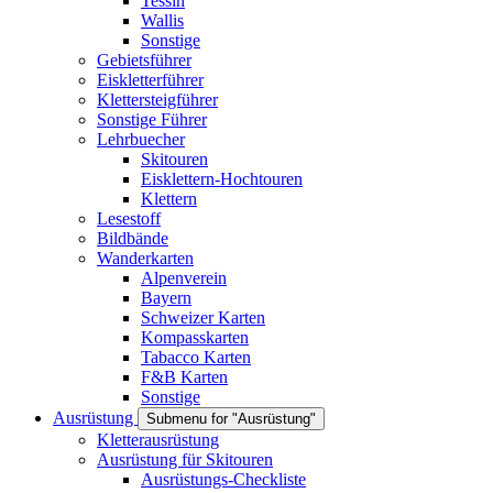
Tessin
Wallis
Sonstige
Gebietsführer
Eiskletterführer
Klettersteigführer
Sonstige Führer
Lehrbuecher
Skitouren
Eisklettern-Hochtouren
Klettern
Lesestoff
Bildbände
Wanderkarten
Alpenverein
Bayern
Schweizer Karten
Kompasskarten
Tabacco Karten
F&B Karten
Sonstige
Ausrüstung
Submenu for "Ausrüstung"
Kletterausrüstung
Ausrüstung für Skitouren
Ausrüstungs-Checkliste