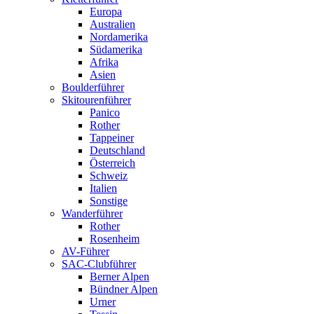
Europa
Australien
Nordamerika
Südamerika
Afrika
Asien
Boulderführer
Skitourenführer
Panico
Rother
Tappeiner
Deutschland
Österreich
Schweiz
Italien
Sonstige
Wanderführer
Rother
Rosenheim
AV-Führer
SAC-Clubführer
Berner Alpen
Bündner Alpen
Urner