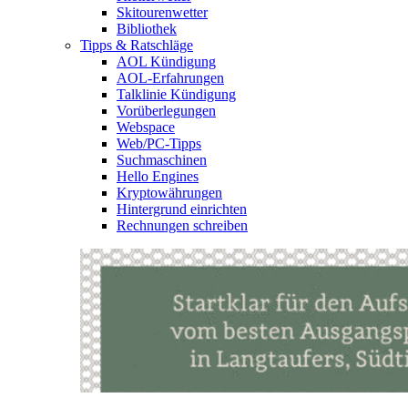
Skitourenwetter
Bibliothek
Tipps & Ratschläge
AOL Kündigung
AOL-Erfahrungen
Talklinie Kündigung
Vorüberlegungen
Webspace
Web/PC-Tipps
Suchmaschinen
Hello Engines
Kryptowährungen
Hintergrund einrichten
Rechnungen schreiben