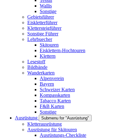
Tessin
Wallis
Sonstige
Gebietsführer
Eiskletterführer
Klettersteigführer
Sonstige Führer
Lehrbuecher
Skitouren
Eisklettern-Hochtouren
Klettern
Lesestoff
Bildbände
Wanderkarten
Alpenverein
Bayern
Schweizer Karten
Kompasskarten
Tabacco Karten
F&B Karten
Sonstige
Ausrüstung
Submenu for "Ausrüstung"
Kletterausrüstung
Ausrüstung für Skitouren
Ausrüstungs-Checkliste