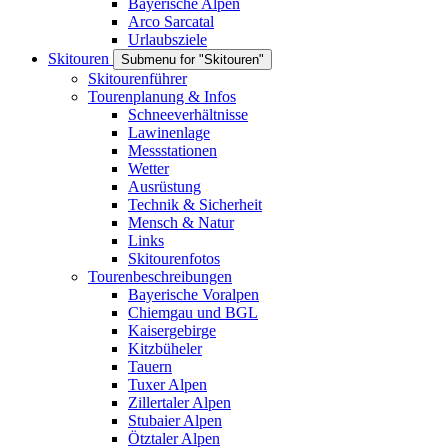
Bayerische Alpen
Arco Sarcatal
Urlaubsziele
Skitouren
Submenu for "Skitouren"
Skitourenführer
Tourenplanung & Infos
Schneeverhältnisse
Lawinenlage
Messstationen
Wetter
Ausrüstung
Technik & Sicherheit
Mensch & Natur
Links
Skitourenfotos
Tourenbeschreibungen
Bayerische Voralpen
Chiemgau und BGL
Kaisergebirge
Kitzbüheler
Tauern
Tuxer Alpen
Zillertaler Alpen
Stubaier Alpen
Ötztaler Alpen