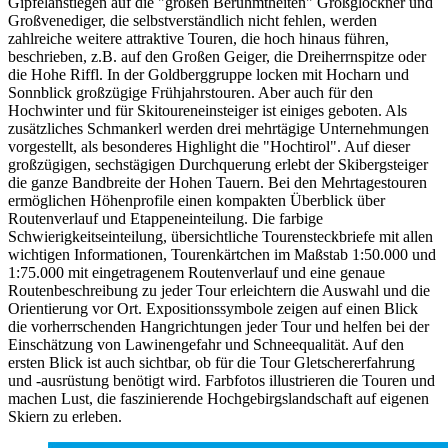
Gipfelanstiegen auf die "großen Berühmtheiten" Großglockner und
Großvenediger, die selbstverständlich nicht fehlen, werden
zahlreiche weitere attraktive Touren, die hoch hinaus führen,
beschrieben, z.B. auf den Großen Geiger, die Dreiherrnspitze oder
die Hohe Riffl. In der Goldberggruppe locken mit Hocharn und
Sonnblick großzügige Frühjahrstouren. Aber auch für den
Hochwinter und für Skitoureneinsteiger ist einiges geboten. Als
zusätzliches Schmankerl werden drei mehrtägige Unternehmungen
vorgestellt, als besonderes Highlight die "Hochtirol". Auf dieser
großzügigen, sechstägigen Durchquerung erlebt der Skibergsteiger
die ganze Bandbreite der Hohen Tauern. Bei den Mehrtagestouren
ermöglichen Höhenprofile einen kompakten Überblick über
Routenverlauf und Etappeneinteilung. Die farbige
Schwierigkeitseinteilung, übersichtliche Tourensteckbriefe mit allen
wichtigen Informationen, Tourenkärtchen im Maßstab 1:50.000 und
1:75.000 mit eingetragenem Routenverlauf und eine genaue
Routenbeschreibung zu jeder Tour erleichtern die Auswahl und die
Orientierung vor Ort. Expositionssymbole zeigen auf einen Blick
die vorherrschenden Hangrichtungen jeder Tour und helfen bei der
Einschätzung von Lawinengefahr und Schneequalität. Auf den
ersten Blick ist auch sichtbar, ob für die Tour Gletschererfahrung
und -ausrüstung benötigt wird. Farbfotos illustrieren die Touren und
machen Lust, die faszinierende Hochgebirgslandschaft auf eigenen
Skiern zu erleben.