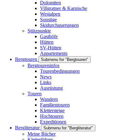
Dolomiten
Villgratner & Karnische
Westalpen
Sonstige
Skidurchquerungen
Stützpunkte
Gasthöfe
Hütten
SV-Hütten
Appartements
Bergtouren
Submenu for "Bergtouren"
Bergtoureninfos
Tourenbedingungen
News
Links
Ausrüstung
Touren
Wandern
Familientouren
Klettersteige
Hochtouren
Expeditionen
Bergliteratur
Submenu for "Bergliteratur"
Meine Bücher
Kletterführer