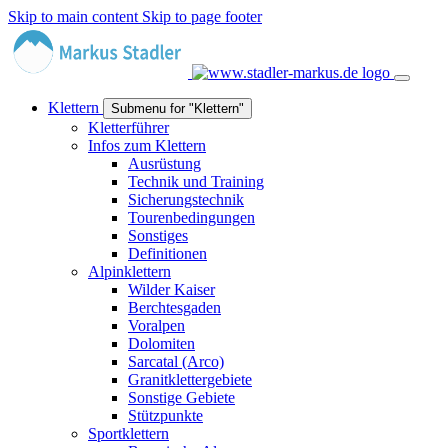
Skip to main content
Skip to page footer
Klettern
Submenu for "Klettern"
Kletterführer
Infos zum Klettern
Ausrüstung
Technik und Training
Sicherungstechnik
Tourenbedingungen
Sonstiges
Definitionen
Alpinklettern
Wilder Kaiser
Berchtesgaden
Voralpen
Dolomiten
Sarcatal (Arco)
Granitklettergebiete
Sonstige Gebiete
Stützpunkte
Sportklettern