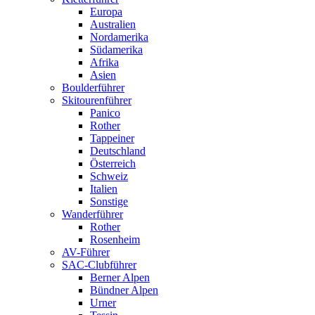
Europa
Australien
Nordamerika
Südamerika
Afrika
Asien
Boulderführer
Skitourenführer
Panico
Rother
Tappeiner
Deutschland
Österreich
Schweiz
Italien
Sonstige
Wanderführer
Rother
Rosenheim
AV-Führer
SAC-Clubführer
Berner Alpen
Bündner Alpen
Urner