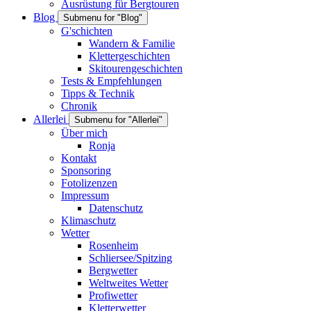
Ausrüstung für Bergtouren
Blog
Submenu for "Blog"
G'schichten
Wandern & Familie
Klettergeschichten
Skitourengeschichten
Tests & Empfehlungen
Tipps & Technik
Chronik
Allerlei
Submenu for "Allerlei"
Über mich
Ronja
Kontakt
Sponsoring
Fotolizenzen
Impressum
Datenschutz
Klimaschutz
Wetter
Rosenheim
Schliersee/Spitzing
Bergwetter
Weltweites Wetter
Profiwetter
Kletterwetter