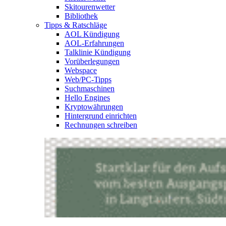
Skitourenwetter
Bibliothek
Tipps & Ratschläge
AOL Kündigung
AOL-Erfahrungen
Talklinie Kündigung
Vorüberlegungen
Webspace
Web/PC-Tipps
Suchmaschinen
Hello Engines
Kryptowährungen
Hintergrund einrichten
Rechnungen schreiben