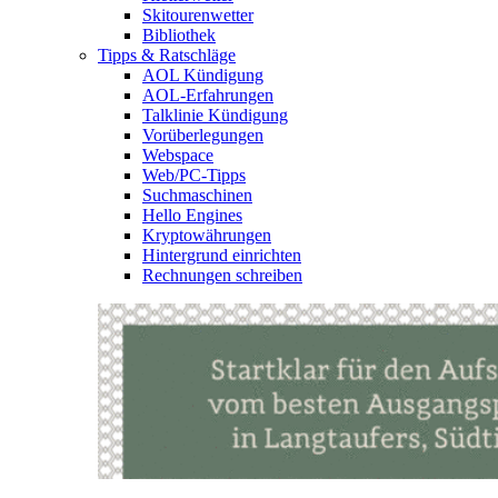
Skitourenwetter
Bibliothek
Tipps & Ratschläge
AOL Kündigung
AOL-Erfahrungen
Talklinie Kündigung
Vorüberlegungen
Webspace
Web/PC-Tipps
Suchmaschinen
Hello Engines
Kryptowährungen
Hintergrund einrichten
Rechnungen schreiben