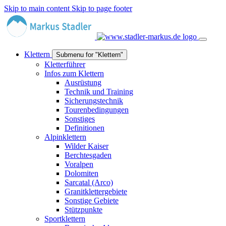
Skip to main content
Skip to page footer
Klettern
Submenu for "Klettern"
Kletterführer
Infos zum Klettern
Ausrüstung
Technik und Training
Sicherungstechnik
Tourenbedingungen
Sonstiges
Definitionen
Alpinklettern
Wilder Kaiser
Berchtesgaden
Voralpen
Dolomiten
Sarcatal (Arco)
Granitklettergebiete
Sonstige Gebiete
Stützpunkte
Sportklettern