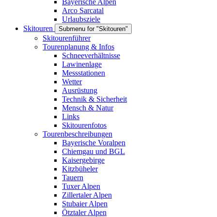
Bayerische Alpen
Arco Sarcatal
Urlaubsziele
Skitouren
Submenu for "Skitouren"
Skitourenführer
Tourenplanung & Infos
Schneeverhältnisse
Lawinenlage
Messstationen
Wetter
Ausrüstung
Technik & Sicherheit
Mensch & Natur
Links
Skitourenfotos
Tourenbeschreibungen
Bayerische Voralpen
Chiemgau und BGL
Kaisergebirge
Kitzbüheler
Tauern
Tuxer Alpen
Zillertaler Alpen
Stubaier Alpen
Ötztaler Alpen