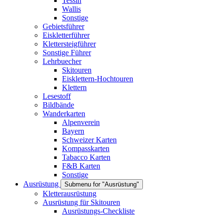
Tessin
Wallis
Sonstige
Gebietsführer
Eiskletterführer
Klettersteigführer
Sonstige Führer
Lehrbuecher
Skitouren
Eisklettern-Hochtouren
Klettern
Lesestoff
Bildbände
Wanderkarten
Alpenverein
Bayern
Schweizer Karten
Kompasskarten
Tabacco Karten
F&B Karten
Sonstige
Ausrüstung
Submenu for "Ausrüstung"
Kletterausrüstung
Ausrüstung für Skitouren
Ausrüstungs-Checkliste