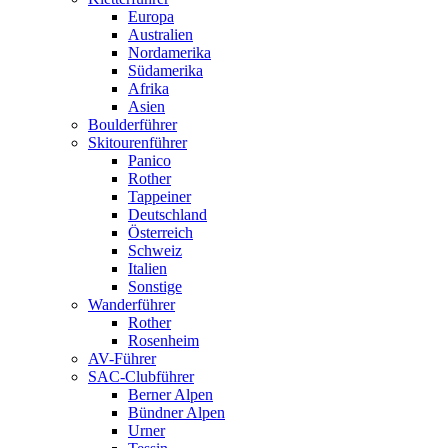
Europa
Australien
Nordamerika
Südamerika
Afrika
Asien
Boulderführer
Skitourenführer
Panico
Rother
Tappeiner
Deutschland
Österreich
Schweiz
Italien
Sonstige
Wanderführer
Rother
Rosenheim
AV-Führer
SAC-Clubführer
Berner Alpen
Bündner Alpen
Urner