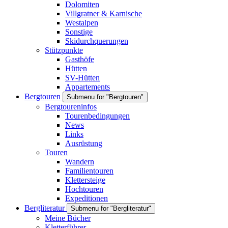
Dolomiten
Villgratner & Karnische
Westalpen
Sonstige
Skidurchquerungen
Stützpunkte
Gasthöfe
Hütten
SV-Hütten
Appartements
Bergtouren
Submenu for "Bergtouren"
Bergtoureninfos
Tourenbedingungen
News
Links
Ausrüstung
Touren
Wandern
Familientouren
Klettersteige
Hochtouren
Expeditionen
Bergliteratur
Submenu for "Bergliteratur"
Meine Bücher
Kletterführer