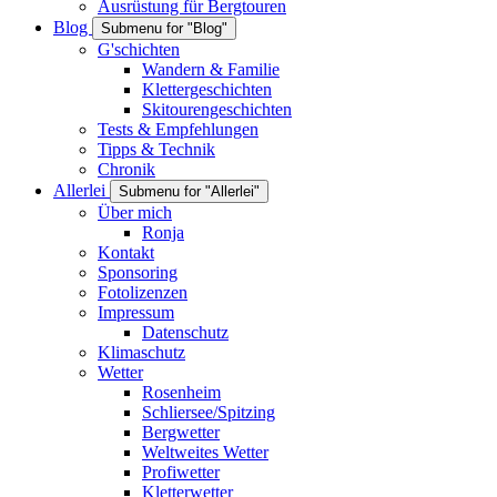
Ausrüstung für Bergtouren
Blog
Submenu for "Blog"
G'schichten
Wandern & Familie
Klettergeschichten
Skitourengeschichten
Tests & Empfehlungen
Tipps & Technik
Chronik
Allerlei
Submenu for "Allerlei"
Über mich
Ronja
Kontakt
Sponsoring
Fotolizenzen
Impressum
Datenschutz
Klimaschutz
Wetter
Rosenheim
Schliersee/Spitzing
Bergwetter
Weltweites Wetter
Profiwetter
Kletterwetter