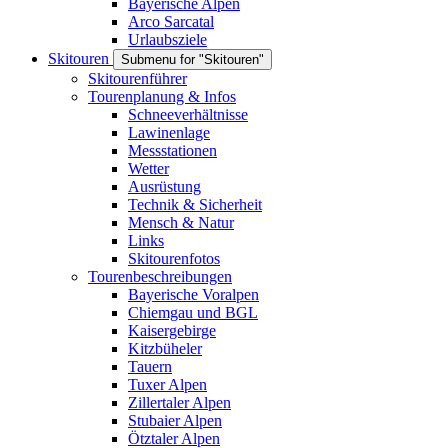
Bayerische Alpen
Arco Sarcatal
Urlaubsziele
Skitouren
Submenu for "Skitouren"
Skitourenführer
Tourenplanung & Infos
Schneeverhältnisse
Lawinenlage
Messstationen
Wetter
Ausrüstung
Technik & Sicherheit
Mensch & Natur
Links
Skitourenfotos
Tourenbeschreibungen
Bayerische Voralpen
Chiemgau und BGL
Kaisergebirge
Kitzbüheler
Tauern
Tuxer Alpen
Zillertaler Alpen
Stubaier Alpen
Ötztaler Alpen