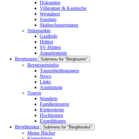
Dolomiten
Villgratner & Karnische
Westalpen
Sonstige
Skidurchquerungen
Stützpunkte
Gasthöfe
Hütten
SV-Hütten
Appartements
Bergtouren
Submenu for "Bergtouren"
Bergtoureninfos
Tourenbedingungen
News
Links
Ausrüstung
Touren
Wandern
Familientouren
Klettersteige
Hochtouren
Expeditionen
Bergliteratur
Submenu for "Bergliteratur"
Meine Bücher
Kletterführer