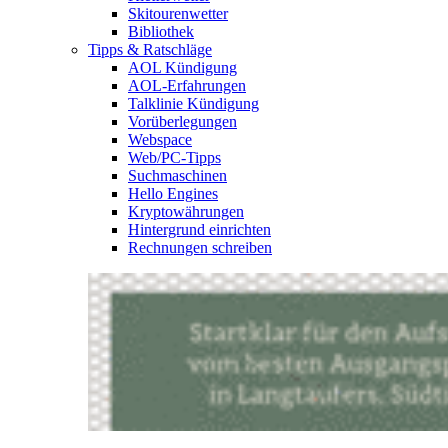
Skitourenwetter
Bibliothek
Tipps & Ratschläge
AOL Kündigung
AOL-Erfahrungen
Talklinie Kündigung
Vorüberlegungen
Webspace
Web/PC-Tipps
Suchmaschinen
Hello Engines
Kryptowährungen
Hintergrund einrichten
Rechnungen schreiben