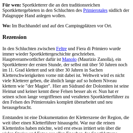
Für wen:
Sportkletterer die an den traditionsreichen
Sportklettergebieten in den Schluchten des
Primierotales
südlich der
Palagruppe Hand anlegen wollen.
Wo:
Im Buchhandel und auf den Campingplätzen vor Ort.
Rezension
In den Schluchten zwischen
Feltre
und Fiera di Primiero wurde
immer wieder Sportklettergeschichte geschrieben.
Hauptverantwortlicher dafür ist
Manolo
(Maurizio Zanolla), ein
Sportkletterer der ersten Stunde, der selbst mit über 50 Jahren noch
im 11. Grad klettert und seit über 30 Jahren in Sachen
Kletterschwierigkeiten vorne mit dabei ist. Weltweit wird es nicht
viele Kletterer geben, die ähnlich lange auf so hohem Niveau
klettern wie "der Magier". Hier am Südrand der Dolomiten ist seine
Heimat und keiner kennt diese Felsen besser als er. Nun hat er
seinen schon lange vergriffenen und veralteten Sportkletterführer zu
den Felsen des Primierotales komplett überarbeitet und neu
herausgebracht.
Entstanden ist eine Dokumentation der Kletterszene der Region, die
weit über einen Kletterführer hinausgeht. War nur die reinen
Kletterinfos haben möchte, wird erst etwas irritiert sein über die