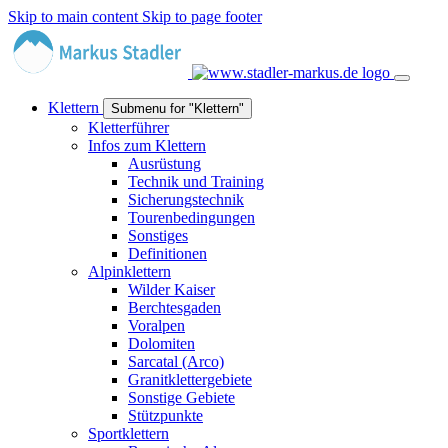
Skip to main content
Skip to page footer
Klettern
Submenu for "Klettern"
Kletterführer
Infos zum Klettern
Ausrüstung
Technik und Training
Sicherungstechnik
Tourenbedingungen
Sonstiges
Definitionen
Alpinklettern
Wilder Kaiser
Berchtesgaden
Voralpen
Dolomiten
Sarcatal (Arco)
Granitklettergebiete
Sonstige Gebiete
Stützpunkte
Sportklettern