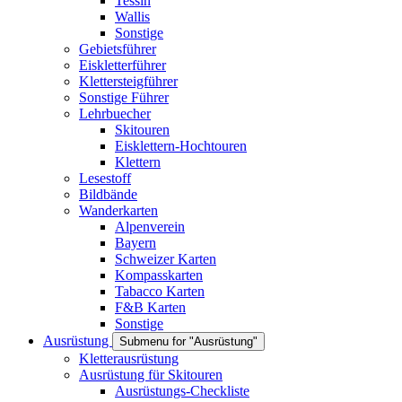
Tessin
Wallis
Sonstige
Gebietsführer
Eiskletterführer
Klettersteigführer
Sonstige Führer
Lehrbuecher
Skitouren
Eisklettern-Hochtouren
Klettern
Lesestoff
Bildbände
Wanderkarten
Alpenverein
Bayern
Schweizer Karten
Kompasskarten
Tabacco Karten
F&B Karten
Sonstige
Ausrüstung
Submenu for "Ausrüstung"
Kletterausrüstung
Ausrüstung für Skitouren
Ausrüstungs-Checkliste