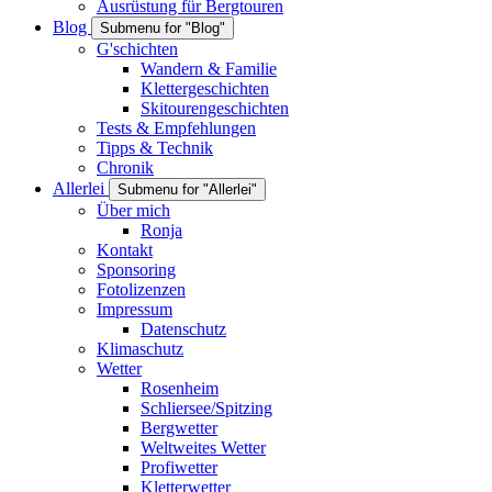
Ausrüstung für Bergtouren
Blog
Submenu for "Blog"
G'schichten
Wandern & Familie
Klettergeschichten
Skitourengeschichten
Tests & Empfehlungen
Tipps & Technik
Chronik
Allerlei
Submenu for "Allerlei"
Über mich
Ronja
Kontakt
Sponsoring
Fotolizenzen
Impressum
Datenschutz
Klimaschutz
Wetter
Rosenheim
Schliersee/Spitzing
Bergwetter
Weltweites Wetter
Profiwetter
Kletterwetter