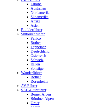
Europa
Australien
Nordamerika
Südamerika
Afrika
Asien
Boulderführer
Skitourenführer
Panico
Rother
Tappeiner
Deutschland
Österreich
Schweiz
Italien
Sonstige
Wanderführer
Rother
Rosenheim
AV-Führer
SAC-Clubführer
Berner Alpen
Bündner Alpen
Urner