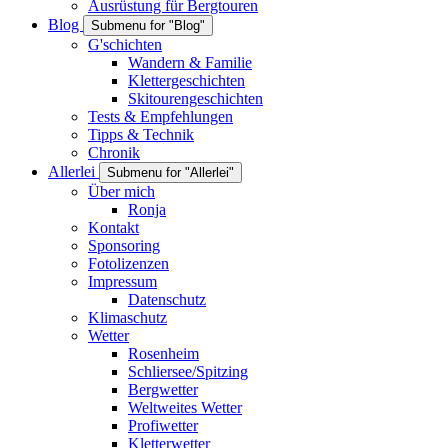
Ausrüstung für Bergtouren
Blog
Submenu for "Blog"
G'schichten
Wandern & Familie
Klettergeschichten
Skitourengeschichten
Tests & Empfehlungen
Tipps & Technik
Chronik
Allerlei
Submenu for "Allerlei"
Über mich
Ronja
Kontakt
Sponsoring
Fotolizenzen
Impressum
Datenschutz
Klimaschutz
Wetter
Rosenheim
Schliersee/Spitzing
Bergwetter
Weltweites Wetter
Profiwetter
Kletterwetter