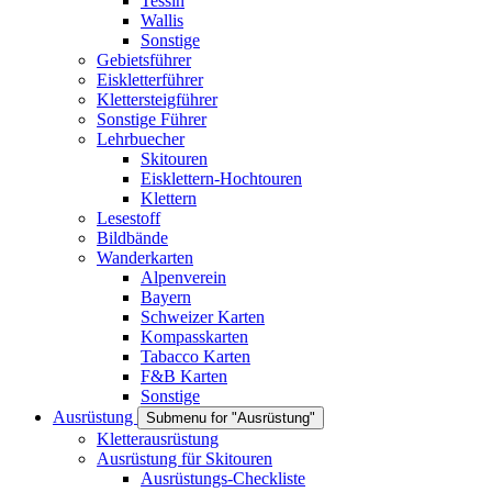
Tessin
Wallis
Sonstige
Gebietsführer
Eiskletterführer
Klettersteigführer
Sonstige Führer
Lehrbuecher
Skitouren
Eisklettern-Hochtouren
Klettern
Lesestoff
Bildbände
Wanderkarten
Alpenverein
Bayern
Schweizer Karten
Kompasskarten
Tabacco Karten
F&B Karten
Sonstige
Ausrüstung
Submenu for "Ausrüstung"
Kletterausrüstung
Ausrüstung für Skitouren
Ausrüstungs-Checkliste