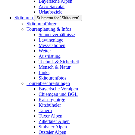
Bayerische Alpen
Arco Sarcatal
Urlaubsziele
Skitouren
Submenu for "Skitouren"
Skitourenführer
Tourenplanung & Infos
Schneeverhältnisse
Lawinenlage
Messstationen
Wetter
Ausrüstung
Technik & Sicherheit
Mensch & Natur
Links
Skitourenfotos
Tourenbeschreibungen
Bayerische Voralpen
Chiemgau und BGL
Kaisergebirge
Kitzbüheler
Tauern
Tuxer Alpen
Zillertaler Alpen
Stubaier Alpen
Ötztaler Alpen