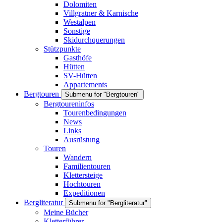
Dolomiten
Villgratner & Karnische
Westalpen
Sonstige
Skidurchquerungen
Stützpunkte
Gasthöfe
Hütten
SV-Hütten
Appartements
Bergtouren
Submenu for "Bergtouren"
Bergtoureninfos
Tourenbedingungen
News
Links
Ausrüstung
Touren
Wandern
Familientouren
Klettersteige
Hochtouren
Expeditionen
Bergliteratur
Submenu for "Bergliteratur"
Meine Bücher
Kletterführer