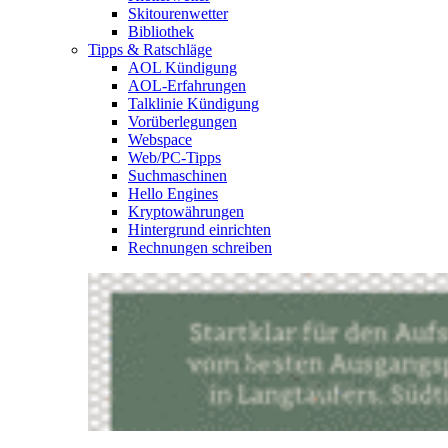
Skitourenwetter
Bibliothek
Tipps & Ratschläge
AOL Kündigung
AOL-Erfahrungen
Talklinie Kündigung
Vorüberlegungen
Webspace
Web/PC-Tipps
Suchmaschinen
Hello Engines
Kryptowährungen
Hintergrund einrichten
Rechnungen schreiben