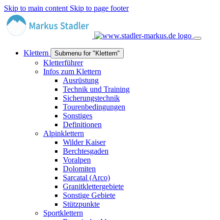
Skip to main content
Skip to page footer
Klettern
Submenu for "Klettern"
Kletterführer
Infos zum Klettern
Ausrüstung
Technik und Training
Sicherungstechnik
Tourenbedingungen
Sonstiges
Definitionen
Alpinklettern
Wilder Kaiser
Berchtesgaden
Voralpen
Dolomiten
Sarcatal (Arco)
Granitklettergebiete
Sonstige Gebiete
Stützpunkte
Sportklettern