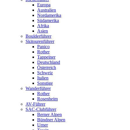
Europa
Australien
Nordamerika
Südamerika
Afrika
Asien
Boulderführer
Skitourenführer
Panico
Rother
Tappeiner
Deutschland
Österreich
Schweiz
Italien
Sonstige
Wanderführer
Rother
Rosenheim
AV-Führer
SAC-Clubführer
Berner Alpen
Bündner Alpen
Urner