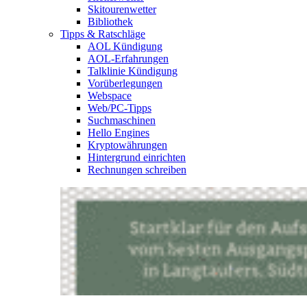
Skitourenwetter
Bibliothek
Tipps & Ratschläge
AOL Kündigung
AOL-Erfahrungen
Talklinie Kündigung
Vorüberlegungen
Webspace
Web/PC-Tipps
Suchmaschinen
Hello Engines
Kryptowährungen
Hintergrund einrichten
Rechnungen schreiben