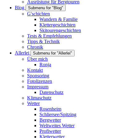
Ausrüstung für Bergtouren
Blog
Submenu for "Blog"
G'schichten
Wandern & Familie
Klettergeschichten
Skitourengeschichten
Tests & Empfehlungen
Tipps & Technik
Chronik
Allerlei
Submenu for "Allerlei"
Über mich
Ronja
Kontakt
Sponsoring
Fotolizenzen
Impressum
Datenschutz
Klimaschutz
Wetter
Rosenheim
Schliersee/Spitzing
Bergwetter
Weltweites Wetter
Profiwetter
Kletterwetter