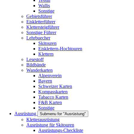
Tessin
Wallis
Sonstige
Gebietsführer
Eiskletterführer
Klettersteigführer
Sonstige Führer
Lehrbuecher
Skitouren
Eisklettern-Hochtouren
Klettern
Lesestoff
Bildbände
Wanderkarten
Alpenverein
Bayern
Schweizer Karten
Kompasskarten
Tabacco Karten
F&B Karten
Sonstige
Ausrüstung
Submenu for "Ausrüstung"
Kletterausrüstung
Ausrüstung für Skitouren
Ausrüstungs-Checkliste