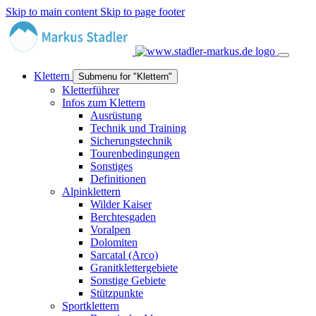
Skip to main content
Skip to page footer
Klettern
Submenu for "Klettern"
Kletterführer
Infos zum Klettern
Ausrüstung
Technik und Training
Sicherungstechnik
Tourenbedingungen
Sonstiges
Definitionen
Alpinklettern
Wilder Kaiser
Berchtesgaden
Voralpen
Dolomiten
Sarcatal (Arco)
Granitklettergebiete
Sonstige Gebiete
Stützpunkte
Sportklettern