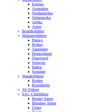
Europa
Australien
Nordamerika
Südamerika
Afrika
Asien
Boulderführer
Skitourenführer
Panico
Rother
Tappeiner
Deutschland
Österreich
Schweiz
Italien
Sonstige
Wanderführer
Rother
Rosenheim
AV-Führer
SAC-Clubführer
Berner Alpen
Bündner Alpen
Urner