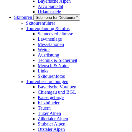
Bayerische Alpen
Arco Sarcatal
Urlaubsziele
Skitouren
Submenu for "Skitouren"
Skitourenführer
Tourenplanung & Infos
Schneeverhältnisse
Lawinenlage
Messstationen
Wetter
Ausrüstung
Technik & Sicherheit
Mensch & Natur
Links
Skitourenfotos
Tourenbeschreibungen
Bayerische Voralpen
Chiemgau und BGL
Kaisergebirge
Kitzbüheler
Tauern
Tuxer Alpen
Zillertaler Alpen
Stubaier Alpen
Ötztaler Alpen