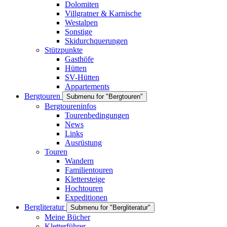
Dolomiten
Villgratner & Karnische
Westalpen
Sonstige
Skidurchquerungen
Stützpunkte
Gasthöfe
Hütten
SV-Hütten
Appartements
Bergtouren
Submenu for "Bergtouren"
Bergtoureninfos
Tourenbedingungen
News
Links
Ausrüstung
Touren
Wandern
Familientouren
Klettersteige
Hochtouren
Expeditionen
Bergliteratur
Submenu for "Bergliteratur"
Meine Bücher
Kletterführer