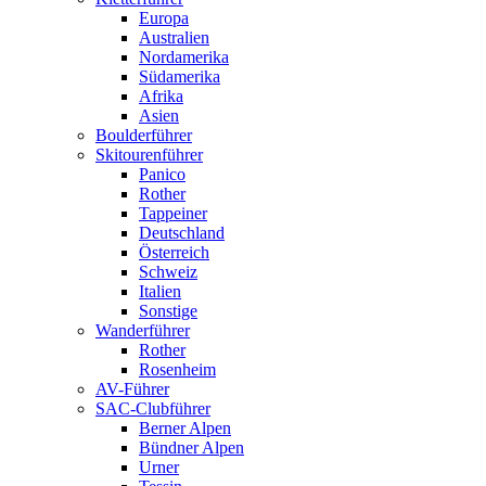
Europa
Australien
Nordamerika
Südamerika
Afrika
Asien
Boulderführer
Skitourenführer
Panico
Rother
Tappeiner
Deutschland
Österreich
Schweiz
Italien
Sonstige
Wanderführer
Rother
Rosenheim
AV-Führer
SAC-Clubführer
Berner Alpen
Bündner Alpen
Urner