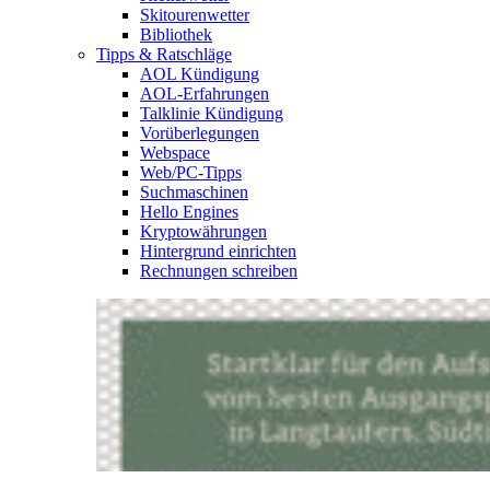
Skitourenwetter
Bibliothek
Tipps & Ratschläge
AOL Kündigung
AOL-Erfahrungen
Talklinie Kündigung
Vorüberlegungen
Webspace
Web/PC-Tipps
Suchmaschinen
Hello Engines
Kryptowährungen
Hintergrund einrichten
Rechnungen schreiben