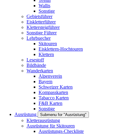
Tessin
Wallis
Sonstige
Gebietsführer
Eiskletterführer
Klettersteigführer
Sonstige Führer
Lehrbuecher
Skitouren
Eisklettern-Hochtouren
Klettern
Lesestoff
Bildbände
Wanderkarten
Alpenverein
Bayern
Schweizer Karten
Kompasskarten
Tabacco Karten
F&B Karten
Sonstige
Ausrüstung
Submenu for "Ausrüstung"
Kletterausrüstung
Ausrüstung für Skitouren
Ausrüstungs-Checkliste