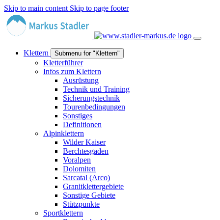
Skip to main content
Skip to page footer
Klettern
Submenu for "Klettern"
Kletterführer
Infos zum Klettern
Ausrüstung
Technik und Training
Sicherungstechnik
Tourenbedingungen
Sonstiges
Definitionen
Alpinklettern
Wilder Kaiser
Berchtesgaden
Voralpen
Dolomiten
Sarcatal (Arco)
Granitklettergebiete
Sonstige Gebiete
Stützpunkte
Sportklettern