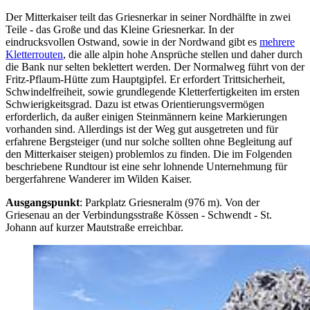
Der Mitterkaiser teilt das Griesnerkar in seiner Nordhälfte in zwei
Teile - das Große und das Kleine Griesnerkar. In der
eindrucksvollen Ostwand, sowie in der Nordwand gibt es
mehrere
Kletterrouten
, die alle alpin hohe Ansprüche stellen und daher durch
die Bank nur selten beklettert werden. Der Normalweg führt von der
Fritz-Pflaum-Hütte zum Hauptgipfel. Er erfordert Trittsicherheit,
Schwindelfreiheit, sowie grundlegende Kletterfertigkeiten im ersten
Schwierigkeitsgrad. Dazu ist etwas Orientierungsvermögen
erforderlich, da außer einigen Steinmännern keine Markierungen
vorhanden sind. Allerdings ist der Weg gut ausgetreten und für
erfahrene Bergsteiger (und nur solche sollten ohne Begleitung auf
den Mitterkaiser steigen) problemlos zu finden. Die im Folgenden
beschriebene Rundtour ist eine sehr lohnende Unternehmung für
bergerfahrene Wanderer im Wilden Kaiser.
Ausgangspunkt
: Parkplatz Griesneralm (976 m). Von der
Griesenau an der Verbindungsstraße Kössen - Schwendt - St.
Johann auf kurzer Mautstraße erreichbar.