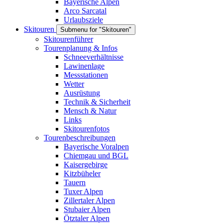
Bayerische Alpen
Arco Sarcatal
Urlaubsziele
Skitouren
Submenu for "Skitouren"
Skitourenführer
Tourenplanung & Infos
Schneeverhältnisse
Lawinenlage
Messstationen
Wetter
Ausrüstung
Technik & Sicherheit
Mensch & Natur
Links
Skitourenfotos
Tourenbeschreibungen
Bayerische Voralpen
Chiemgau und BGL
Kaisergebirge
Kitzbüheler
Tauern
Tuxer Alpen
Zillertaler Alpen
Stubaier Alpen
Ötztaler Alpen