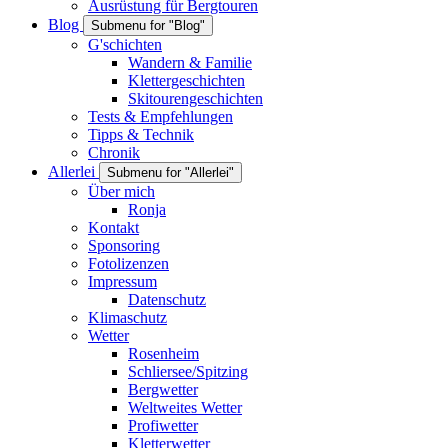
Ausrüstung für Bergtouren
Blog
Submenu for "Blog"
G'schichten
Wandern & Familie
Klettergeschichten
Skitourengeschichten
Tests & Empfehlungen
Tipps & Technik
Chronik
Allerlei
Submenu for "Allerlei"
Über mich
Ronja
Kontakt
Sponsoring
Fotolizenzen
Impressum
Datenschutz
Klimaschutz
Wetter
Rosenheim
Schliersee/Spitzing
Bergwetter
Weltweites Wetter
Profiwetter
Kletterwetter