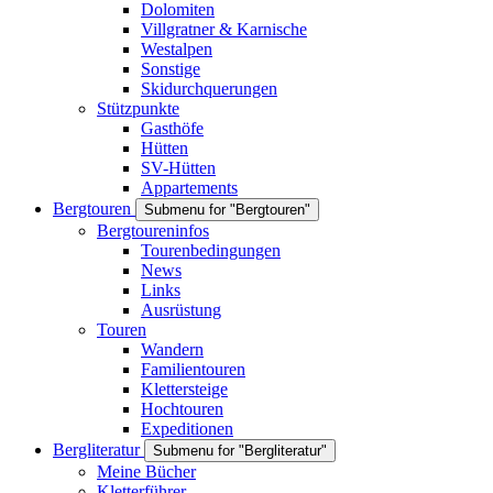
Dolomiten
Villgratner & Karnische
Westalpen
Sonstige
Skidurchquerungen
Stützpunkte
Gasthöfe
Hütten
SV-Hütten
Appartements
Bergtouren
Submenu for "Bergtouren"
Bergtoureninfos
Tourenbedingungen
News
Links
Ausrüstung
Touren
Wandern
Familientouren
Klettersteige
Hochtouren
Expeditionen
Bergliteratur
Submenu for "Bergliteratur"
Meine Bücher
Kletterführer