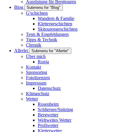
Ausrüstung für Bergtouren
Blog
Submenu for "Blog"
G'schichten
Wandern & Familie
Klettergeschichten
Skitourengeschichten
Tests & Empfehlungen
Tipps & Technik
Chronik
Allerlei
Submenu for "Allerlei"
Über mich
Ronja
Kontakt
Sponsoring
Fotolizenzen
Impressum
Datenschutz
Klimaschutz
Wetter
Rosenheim
Schliersee/Spitzing
Bergwetter
Weltweites Wetter
Profiwetter
Kletterwetter