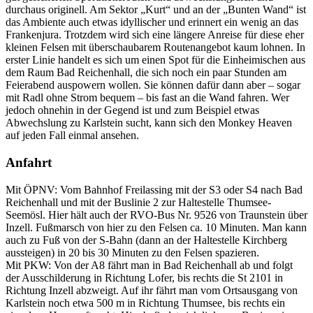
durchaus originell. Am Sektor „Kurt“ und an der „Bunten Wand“ ist
das Ambiente auch etwas idyllischer und erinnert ein wenig an das
Frankenjura. Trotzdem wird sich eine längere Anreise für diese eher
kleinen Felsen mit überschaubarem Routenangebot kaum lohnen. In
erster Linie handelt es sich um einen Spot für die Einheimischen aus
dem Raum Bad Reichenhall, die sich noch ein paar Stunden am
Feierabend auspowern wollen. Sie können dafür dann aber – sogar
mit Radl ohne Strom bequem – bis fast an die Wand fahren. Wer
jedoch ohnehin in der Gegend ist und zum Beispiel etwas
Abwechslung zu Karlstein sucht, kann sich den Monkey Heaven
auf jeden Fall einmal ansehen.
Anfahrt
Mit ÖPNV: Vom Bahnhof Freilassing mit der S3 oder S4 nach Bad
Reichenhall und mit der Buslinie 2 zur Haltestelle Thumsee-
Seemösl. Hier hält auch der RVO-Bus Nr. 9526 von Traunstein über
Inzell. Fußmarsch von hier zu den Felsen ca. 10 Minuten. Man kann
auch zu Fuß von der S-Bahn (dann an der Haltestelle Kirchberg
aussteigen) in 20 bis 30 Minuten zu den Felsen spazieren.
Mit PKW: Von der A8 fährt man in Bad Reichenhall ab und folgt
der Ausschilderung in Richtung Lofer, bis rechts die St 2101 in
Richtung Inzell abzweigt. Auf ihr fährt man vom Ortsausgang von
Karlstein noch etwa 500 m in Richtung Thumsee, bis rechts ein