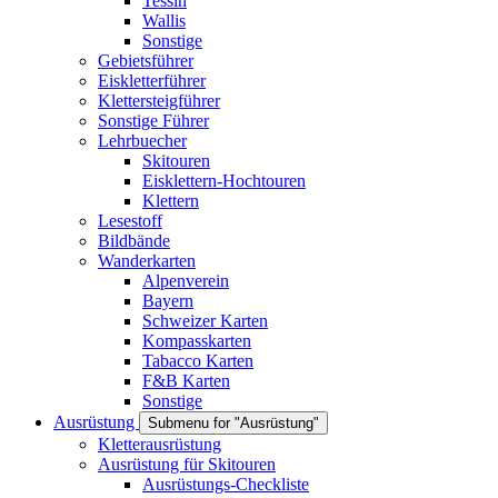
Tessin
Wallis
Sonstige
Gebietsführer
Eiskletterführer
Klettersteigführer
Sonstige Führer
Lehrbuecher
Skitouren
Eisklettern-Hochtouren
Klettern
Lesestoff
Bildbände
Wanderkarten
Alpenverein
Bayern
Schweizer Karten
Kompasskarten
Tabacco Karten
F&B Karten
Sonstige
Ausrüstung
Submenu for "Ausrüstung"
Kletterausrüstung
Ausrüstung für Skitouren
Ausrüstungs-Checkliste