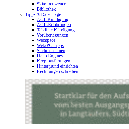
Skitourenwetter
Bibliothek
Tipps & Ratschläge
AOL Kündigung
AOL-Erfahrungen
Talklinie Kündigung
Vorüberlegungen
Webspace
Web/PC-Tipps
Suchmaschinen
Hello Engines
Kryptowährungen
Hintergrund einrichten
Rechnungen schreiben