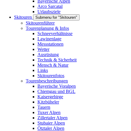
Bayerische Alpen
Arco Sarcatal
Urlaubsziele
Skitouren
Submenu for "Skitouren"
Skitourenführer
Tourenplanung & Infos
Schneeverhältnisse
Lawinenlage
Messstationen
Wetter
Ausrüstung
Technik & Sicherheit
Mensch & Natur
Links
Skitourenfotos
Tourenbeschreibungen
Bayerische Voralpen
Chiemgau und BGL
Kaisergebirge
Kitzbüheler
Tauern
Tuxer Alpen
Zillertaler Alpen
Stubaier Alpen
Ötztaler Alpen