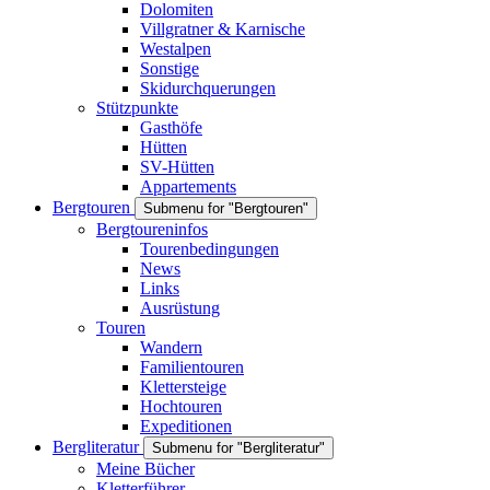
Dolomiten
Villgratner & Karnische
Westalpen
Sonstige
Skidurchquerungen
Stützpunkte
Gasthöfe
Hütten
SV-Hütten
Appartements
Bergtouren
Submenu for "Bergtouren"
Bergtoureninfos
Tourenbedingungen
News
Links
Ausrüstung
Touren
Wandern
Familientouren
Klettersteige
Hochtouren
Expeditionen
Bergliteratur
Submenu for "Bergliteratur"
Meine Bücher
Kletterführer