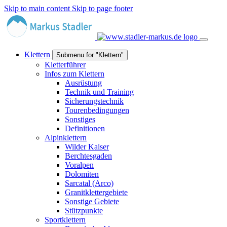
Skip to main content
Skip to page footer
Klettern
Submenu for "Klettern"
Kletterführer
Infos zum Klettern
Ausrüstung
Technik und Training
Sicherungstechnik
Tourenbedingungen
Sonstiges
Definitionen
Alpinklettern
Wilder Kaiser
Berchtesgaden
Voralpen
Dolomiten
Sarcatal (Arco)
Granitklettergebiete
Sonstige Gebiete
Stützpunkte
Sportklettern