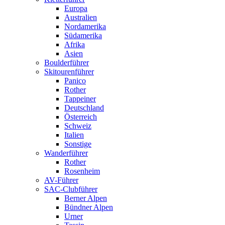
Europa
Australien
Nordamerika
Südamerika
Afrika
Asien
Boulderführer
Skitourenführer
Panico
Rother
Tappeiner
Deutschland
Österreich
Schweiz
Italien
Sonstige
Wanderführer
Rother
Rosenheim
AV-Führer
SAC-Clubführer
Berner Alpen
Bündner Alpen
Urner