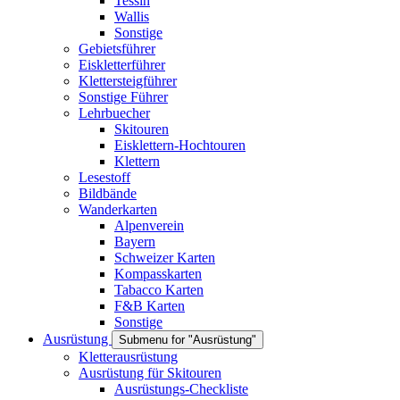
Tessin
Wallis
Sonstige
Gebietsführer
Eiskletterführer
Klettersteigführer
Sonstige Führer
Lehrbuecher
Skitouren
Eisklettern-Hochtouren
Klettern
Lesestoff
Bildbände
Wanderkarten
Alpenverein
Bayern
Schweizer Karten
Kompasskarten
Tabacco Karten
F&B Karten
Sonstige
Ausrüstung
Submenu for "Ausrüstung"
Kletterausrüstung
Ausrüstung für Skitouren
Ausrüstungs-Checkliste