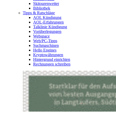
Skitourenwetter
Bibliothek
Tipps & Ratschläge
AOL Kündigung
AOL-Erfahrungen
Talklinie Kündigung
Vorüberlegungen
Webspace
Web/PC-Tipps
Suchmaschinen
Hello Engines
Kryptowährungen
Hintergrund einrichten
Rechnungen schreiben