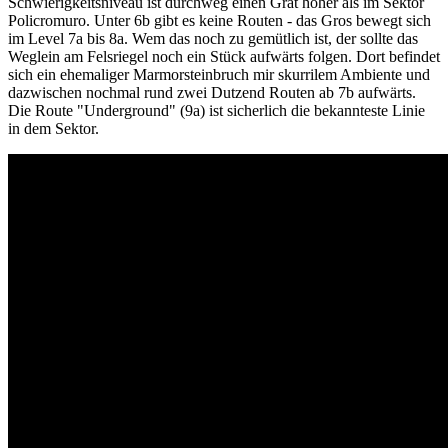
Schwierigkeitsniveau ist durchweg einen Grat höher als im Sektor
Policromuro. Unter 6b gibt es keine Routen - das Gros bewegt sich
im Level 7a bis 8a. Wem das noch zu gemütlich ist, der sollte das
Weglein am Felsriegel noch ein Stück aufwärts folgen. Dort befindet
sich ein ehemaliger Marmorsteinbruch mir skurrilem Ambiente und
dazwischen nochmal rund zwei Dutzend Routen ab 7b aufwärts.
Die Route "Underground" (9a) ist sicherlich die bekannteste Linie
in dem Sektor.