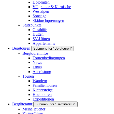
Dolomiten
Villgratner & Karnische
Westalpen
Sonstige
Skidurchquerungen
Stützpunkte
Gasthöfe
Hütten
SV-Hütten
Appartements
Bergtouren
Submenu for "Bergtouren"
Bergtoureninfos
Tourenbedingungen
News
Links
Ausrüstung
Touren
Wandern
Familientouren
Klettersteige
Hochtouren
Expeditionen
Bergliteratur
Submenu for "Bergliteratur"
Meine Bücher
Kletterführer