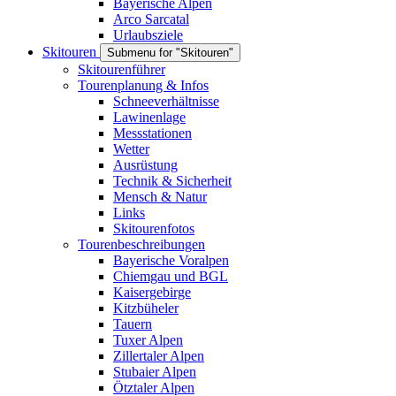
Bayerische Alpen
Arco Sarcatal
Urlaubsziele
Skitouren
Submenu for "Skitouren"
Skitourenführer
Tourenplanung & Infos
Schneeverhältnisse
Lawinenlage
Messstationen
Wetter
Ausrüstung
Technik & Sicherheit
Mensch & Natur
Links
Skitourenfotos
Tourenbeschreibungen
Bayerische Voralpen
Chiemgau und BGL
Kaisergebirge
Kitzbüheler
Tauern
Tuxer Alpen
Zillertaler Alpen
Stubaier Alpen
Ötztaler Alpen