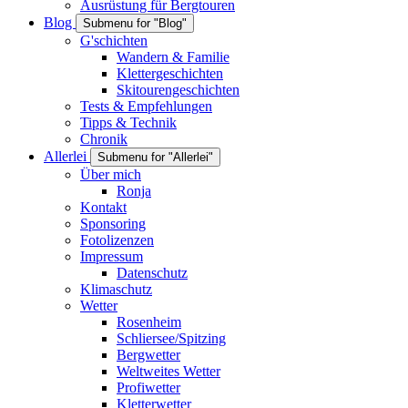
Ausrüstung für Bergtouren
Blog
Submenu for "Blog"
G'schichten
Wandern & Familie
Klettergeschichten
Skitourengeschichten
Tests & Empfehlungen
Tipps & Technik
Chronik
Allerlei
Submenu for "Allerlei"
Über mich
Ronja
Kontakt
Sponsoring
Fotolizenzen
Impressum
Datenschutz
Klimaschutz
Wetter
Rosenheim
Schliersee/Spitzing
Bergwetter
Weltweites Wetter
Profiwetter
Kletterwetter