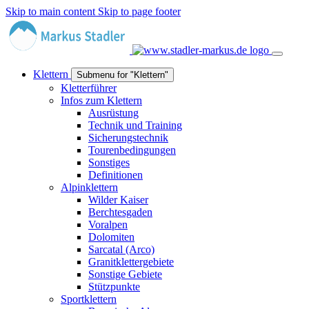
Skip to main content
Skip to page footer
Klettern
Submenu for "Klettern"
Kletterführer
Infos zum Klettern
Ausrüstung
Technik und Training
Sicherungstechnik
Tourenbedingungen
Sonstiges
Definitionen
Alpinklettern
Wilder Kaiser
Berchtesgaden
Voralpen
Dolomiten
Sarcatal (Arco)
Granitklettergebiete
Sonstige Gebiete
Stützpunkte
Sportklettern