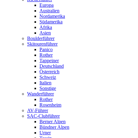
Europa
Australien
Nordamerika
Südamerika
Afrika
Asien
Boulderführer
Skitourenführer
Panico
Rother
Tappeiner
Deutschland
Österreich
Schweiz
Italien
Sonstige
Wanderführer
Rother
Rosenheim
AV-Führer
SAC-Clubführer
Berner Alpen
Bündner Alpen
Urner