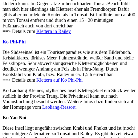
klettern kann. Im Gegensatz zur benachbarten Tonsai-Beach fühlt
man sich hier allerdings als Kletterer eher als Fremdkörper. Dafür
gibts aber mehr leichte Routen als in Tonsai. Ist Luftlinie nur ca. 400
m von Tonsai entfernt und durch einen 15 - 20 minütigen
Fußmarsch auch von dort erreichbar.
==> Details zum
Klettern in Railey
Ko Phi-Phi
Die Südseeinsel ist ein Touristenparadies wie aus dem Bilderbuch.
Kristallklares, türkises Meer, Palmenstrände, weißer Sand und steile
Felsklippen. Sehr abwechslungsreiche Klettermöglichkeiten und
deutlich weniger Andrang am Fels als in Phra-Nang. Durch
Bootsfahrt von Krabi, bzw. Railey in ca. 1,5 h erreichbar.
==> Details zum
Klettern auf Ko Phi-Phi
Ko Laoliang Kleines, idyllisches Insel-Klettergebiet ein Stück weiter
südlich in der Provinz Trang. Die Privatinsel kann nur nach
Vorausbuchung besucht werden. Weitere Infos dazu finden sich auf
der Homepage vom
Laoliang-Ressort
.
Ko Yao Noi
Diese Insel liegt ungefähr zwischen Krabi und Phuket und ist (noch)
eine ruhigere Alternative zu Tonsai und Railey. Es gibt derzeit etwa