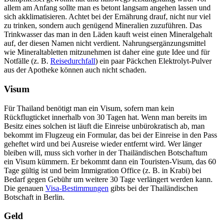
allem am Anfang sollte man es betont langsam angehen lassen und
sich akklimatisieren. Achtet bei der Ernährung drauf, nicht nur viel
zu trinken, sondern auch genügend Mineralien zuzuführen. Das
Trinkwasser das man in den Läden kauft weist einen Mineralgehalt
auf, der diesen Namen nicht verdient. Nahrungsergänzungsmittel
wie Mineraltabletten mitzunehmen ist daher eine gute Idee und für
Notfälle (z. B.
Reisedurchfall
) ein paar Päckchen Elektrolyt-Pulver
aus der Apotheke können auch nicht schaden.
Visum
Für Thailand benötigt man ein Visum, sofern man kein
Rückflugticket innerhalb von 30 Tagen hat. Wenn man bereits im
Besitz eines solchen ist läuft die Einreise unbürokratisch ab, man
bekommt im Flugzeug ein Formular, das bei der Einreise in den Pass
geheftet wird und bei Ausreise wieder entfernt wird. Wer länger
bleiben will, muss sich vorher in der Thailändischen Botschaftum
ein Visum kümmern. Er bekommt dann ein Touristen-Visum, das 60
Tage gültig ist und beim Immigration Office (z. B. in Krabi) bei
Bedarf gegen Gebühr um weitere 30 Tage verlängert werden kann.
Die genauen
Visa-Bestimmungen
gibts bei der Thailändischen
Botschaft in Berlin.
Geld