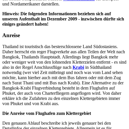
und Nordamerikaner darstellen.
Hinweis: Die folgenden Informationen beziehen sich auf
unseren Aufenthalt im Dezember 2009 - inzwischen dürfte sich
einiges geändert haben!
Anreise
Thailand ist touristisch das besterschlossene Land Südostasiens.
Daher herrscht ein reger Flugverkehr aus allen Teilen der Welt nach
Bangkok, Thailands Hauptstadt. Allerdings liegt Bangkok mehr
oder weniger weit von den lohnenden Kletterzielen entfernt - es sind
also in der Regel Anschlussflüge nach
Krabi
in Südthailand
notwendig (wer viel Zeit mitbringt und noch was vom Land sehen
möchte, kann hierher auch mit dem Bus fahren oder mit dem Zug
nach Surat Thani und mit Bus nach Krabi). Eine Alternative zu der
Bangkok-Krabi Flugverbindung besteht in dem Flughafen auf
Phuket, der auch von Charterfliegern angeflogen wird. Von daher
erkläre ich die Zufahrten zu den einzelnen Klettergebieten immer
von Phuket und von Krabi aus.
Die Anreise vom Flughafen zum Klettergebiet
Den genauen Ablauf beschreibe ich jeweils genauer bei den
Detailinfos der einzelnen Klettergebiete. Allgemein ist es für