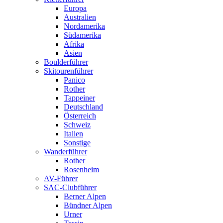
Europa
Australien
Nordamerika
Südamerika
Afrika
Asien
Boulderführer
Skitourenführer
Panico
Rother
Tappeiner
Deutschland
Österreich
Schweiz
Italien
Sonstige
Wanderführer
Rother
Rosenheim
AV-Führer
SAC-Clubführer
Berner Alpen
Bündner Alpen
Urner