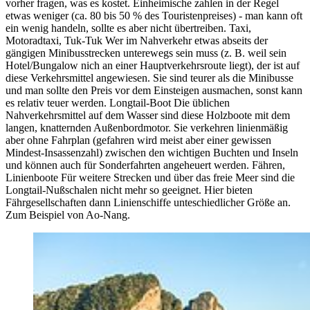
vorher fragen, was es kostet. Einheimische zahlen in der Regel
etwas weniger (ca. 80 bis 50 % des Touristenpreises) - man kann oft
ein wenig handeln, sollte es aber nicht übertreiben. Taxi,
Motoradtaxi, Tuk-Tuk Wer im Nahverkehr etwas abseits der
gängigen Minibusstrecken unterewegs sein muss (z. B. weil sein
Hotel/Bungalow nich an einer Hauptverkehrsroute liegt), der ist auf
diese Verkehrsmittel angewiesen. Sie sind teurer als die Minibusse
und man sollte den Preis vor dem Einsteigen ausmachen, sonst kann
es relativ teuer werden. Longtail-Boot Die üblichen
Nahverkehrsmittel auf dem Wasser sind diese Holzboote mit dem
langen, knatternden Außenbordmotor. Sie verkehren linienmäßig
aber ohne Fahrplan (gefahren wird meist aber einer gewissen
Mindest-Insassenzahl) zwischen den wichtigen Buchten und Inseln
und können auch für Sonderfahrten angeheuert werden. Fähren,
Linienboote Für weitere Strecken und über das freie Meer sind die
Longtail-Nußschalen nicht mehr so geeignet. Hier bieten
Fährgesellschaften dann Linienschiffe unteschiedlicher Größe an.
Zum Beispiel von Ao-Nang.