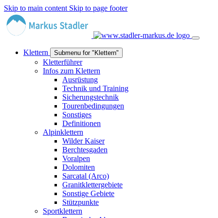
Skip to main content
Skip to page footer
Klettern
Submenu for "Klettern"
Kletterführer
Infos zum Klettern
Ausrüstung
Technik und Training
Sicherungstechnik
Tourenbedingungen
Sonstiges
Definitionen
Alpinklettern
Wilder Kaiser
Berchtesgaden
Voralpen
Dolomiten
Sarcatal (Arco)
Granitklettergebiete
Sonstige Gebiete
Stützpunkte
Sportklettern