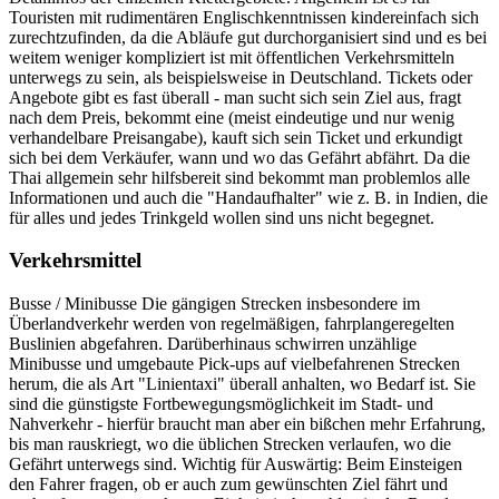
Touristen mit rudimentären Englischkenntnissen kindereinfach sich
zurechtzufinden, da die Abläufe gut durchorganisiert sind und es bei
weitem weniger kompliziert ist mit öffentlichen Verkehrsmitteln
unterwegs zu sein, als beispielsweise in Deutschland. Tickets oder
Angebote gibt es fast überall - man sucht sich sein Ziel aus, fragt
nach dem Preis, bekommt eine (meist eindeutige und nur wenig
verhandelbare Preisangabe), kauft sich sein Ticket und erkundigt
sich bei dem Verkäufer, wann und wo das Gefährt abfährt. Da die
Thai allgemein sehr hilfsbereit sind bekommt man problemlos alle
Informationen und auch die "Handaufhalter" wie z. B. in Indien, die
für alles und jedes Trinkgeld wollen sind uns nicht begegnet.
Verkehrsmittel
Busse / Minibusse Die gängigen Strecken insbesondere im
Überlandverkehr werden von regelmäßigen, fahrplangeregelten
Buslinien abgefahren. Darüberhinaus schwirren unzählige
Minibusse und umgebaute Pick-ups auf vielbefahrenen Strecken
herum, die als Art "Linientaxi" überall anhalten, wo Bedarf ist. Sie
sind die günstigste Fortbewegungsmöglichkeit im Stadt- und
Nahverkehr - hierfür braucht man aber ein bißchen mehr Erfahrung,
bis man rauskriegt, wo die üblichen Strecken verlaufen, wo die
Gefährt unterwegs sind. Wichtig für Auswärtig: Beim Einsteigen
den Fahrer fragen, ob er auch zum gewünschten Ziel fährt und