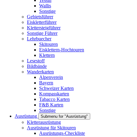
Tessin
Wallis
Sonstige
Gebietsführer
Eiskletterführer
Klettersteigführer
Sonstige Führer
Lehrbuecher
Skitouren
Eisklettern-Hochtouren
Klettern
Lesestoff
Bildbände
Wanderkarten
Alpenverein
Bayern
Schweizer Karten
Kompasskarten
Tabacco Karten
F&B Karten
Sonstige
Ausrüstung
Submenu for "Ausrüstung"
Kletterausrüstung
Ausrüstung für Skitouren
Ausrüstungs-Checkliste