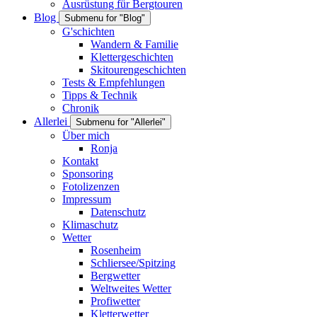
Ausrüstung für Bergtouren
Blog
Submenu for "Blog"
G'schichten
Wandern & Familie
Klettergeschichten
Skitourengeschichten
Tests & Empfehlungen
Tipps & Technik
Chronik
Allerlei
Submenu for "Allerlei"
Über mich
Ronja
Kontakt
Sponsoring
Fotolizenzen
Impressum
Datenschutz
Klimaschutz
Wetter
Rosenheim
Schliersee/Spitzing
Bergwetter
Weltweites Wetter
Profiwetter
Kletterwetter