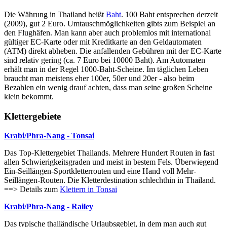
Die Währung in Thailand heißt
Baht
. 100 Baht entsprechen derzeit
(2009), gut 2 Euro. Umtauschmöglichkeiten gibts zum Beispiel an
den Flughäfen. Man kann aber auch problemlos mit international
gültiger EC-Karte oder mit Kreditkarte an den Geldautomaten
(ATM) direkt abheben. Die anfallenden Gebühren mit der EC-Karte
sind relativ gering (ca. 7 Euro bei 10000 Baht). Am Automaten
erhält man in der Regel 1000-Baht-Scheine. Im täglichen Leben
braucht man meistens eher 100er, 50er und 20er - also beim
Bezahlen ein wenig drauf achten, dass man seine großen Scheine
klein bekommt.
Klettergebiete
Krabi/Phra-Nang - Tonsai
Das Top-Klettergebiet Thailands. Mehrere Hundert Routen in fast
allen Schwierigkeitsgraden und meist in bestem Fels. Überwiegend
Ein-Seillängen-Sportkletterrouten und eine Hand voll Mehr-
Seillängen-Routen. Die Kletterdestination schlechthin in Thailand.
==> Details zum
Klettern in Tonsai
Krabi/Phra-Nang - Railey
Das typische thailändische Urlaubsgebiet, in dem man auch gut