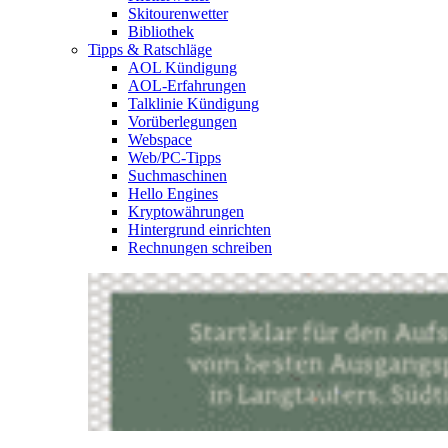
Skitourenwetter
Bibliothek
Tipps & Ratschläge
AOL Kündigung
AOL-Erfahrungen
Talklinie Kündigung
Vorüberlegungen
Webspace
Web/PC-Tipps
Suchmaschinen
Hello Engines
Kryptowährungen
Hintergrund einrichten
Rechnungen schreiben