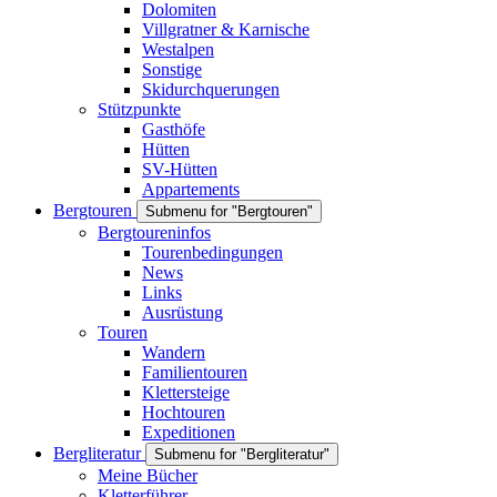
Dolomiten
Villgratner & Karnische
Westalpen
Sonstige
Skidurchquerungen
Stützpunkte
Gasthöfe
Hütten
SV-Hütten
Appartements
Bergtouren
Submenu for "Bergtouren"
Bergtoureninfos
Tourenbedingungen
News
Links
Ausrüstung
Touren
Wandern
Familientouren
Klettersteige
Hochtouren
Expeditionen
Bergliteratur
Submenu for "Bergliteratur"
Meine Bücher
Kletterführer