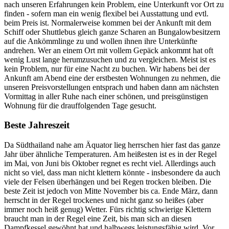
nach unseren Erfahrungen kein Problem, eine Unterkunft vor Ort zu
finden - sofern man ein wenig flexibel bei Ausstattung und evtl.
beim Preis ist. Normalerweise kommen bei der Ankunft mit dem
Schiff oder Shuttlebus gleich ganze Scharen an Bungalowbesitzern
auf die Ankömmlinge zu und wollen ihnen ihre Unterkünfte
andrehen. Wer an einem Ort mit vollem Gepäck ankommt hat oft
wenig Lust lange herumzusuchen und zu vergleichen. Meist ist es
kein Problem, nur für eine Nacht zu buchen. Wir habens bei der
Ankunft am Abend eine der erstbesten Wohnungen zu nehmen, die
unseren Preisvorstellungen entsprach und haben dann am nächsten
Vormittag in aller Ruhe nach einer schönen, und preisgünstigen
Wohnung für die drauffolgenden Tage gesucht.
Beste Jahreszeit
Da Südthailand nahe am Äquator lieg herrschen hier fast das ganze
Jahr über ähnliche Temperaturen. Am heißesten ist es in der Regel
im Mai, von Juni bis Oktober regnet es recht viel. Allerdings auch
nicht so viel, dass man nicht klettern könnte - insbesondere da auch
viele der Felsen überhängen und bei Regen trocken bleiben. Die
beste Zeit ist jedoch von Mitte November bis ca. Ende März, dann
herrscht in der Regel trockenes und nicht ganz so heißes (aber
immer noch heiß genug) Wetter. Fürs richtig schwierige Klettern
braucht man in der Regel eine Zeit, bis man sich an diesen
Dampfkessel gewöhnt hat und halbwegs leistungsfähig wird. Vor