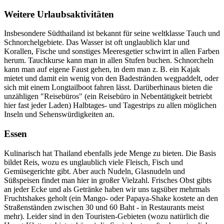
Weitere Urlaubsaktivitäten
Insbesondere Südthailand ist bekannt für seine weltklasse Tauch und
Schnorchelgebiete. Das Wasser ist oft unglaublich klar und
Korallen, Fische und sonstiges Meeresgetier schwirrt in allen Farben
herum. Tauchkurse kann man in allen Stufen buchen. Schnorcheln
kann man auf eigene Faust gehen, in dem man z. B. ein Kajak
mietet und damit ein wenig von den Badestränden wegpaddelt, oder
sich mit einem Longtailboot fahren lässt. Darüberhinaus bieten die
unzähligen "Reisebüros" (ein Reisebüro in Nebentätigkeit betriebt
hier fast jeder Laden) Halbtages- und Tagestrips zu allen möglichen
Inseln und Sehenswürdigkeiten an.
Essen
Kulinarisch hat Thailand ebenfalls jede Menge zu bieten. Die Basis
bildet Reis, wozu es unglaublich viele Fleisch, Fisch und
Gemüsegerichte gibt. Aber auch Nudeln, Glasnudeln und
Süßspeisen findet man hier in großer Vielzahl. Frisches Obst gibts
an jeder Ecke und als Getränke haben wir uns tagsüber mehrmals
Fruchtshakes geholt (ein Mango- oder Papaya-Shake kostete an den
Straßenständen zwischen 30 und 60 Baht - in Restaurants meist
mehr). Leider sind in den Touristen-Gebieten (wozu natürlich die