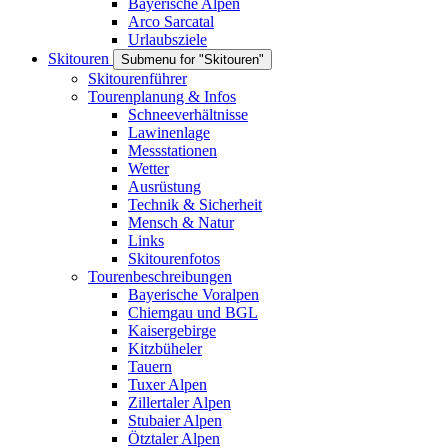
Bayerische Alpen
Arco Sarcatal
Urlaubsziele
Skitouren
Submenu for "Skitouren"
Skitourenführer
Tourenplanung & Infos
Schneeverhältnisse
Lawinenlage
Messstationen
Wetter
Ausrüstung
Technik & Sicherheit
Mensch & Natur
Links
Skitourenfotos
Tourenbeschreibungen
Bayerische Voralpen
Chiemgau und BGL
Kaisergebirge
Kitzbüheler
Tauern
Tuxer Alpen
Zillertaler Alpen
Stubaier Alpen
Ötztaler Alpen