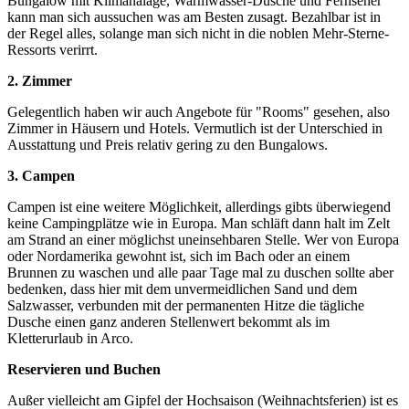
Bungalow mit Klimanalage, Warmwasser-Dusche und Fernseher
kann man sich aussuchen was am Besten zusagt. Bezahlbar ist in
der Regel alles, solange man sich nicht in die noblen Mehr-Sterne-
Ressorts verirrt.
2. Zimmer
Gelegentlich haben wir auch Angebote für "Rooms" gesehen, also
Zimmer in Häusern und Hotels. Vermutlich ist der Unterschied in
Ausstattung und Preis relativ gering zu den Bungalows.
3. Campen
Campen ist eine weitere Möglichkeit, allerdings gibts überwiegend
keine Campingplätze wie in Europa. Man schläft dann halt im Zelt
am Strand an einer möglichst uneinsehbaren Stelle. Wer von Europa
oder Nordamerika gewohnt ist, sich im Bach oder an einem
Brunnen zu waschen und alle paar Tage mal zu duschen sollte aber
bedenken, dass hier mit dem unvermeidlichen Sand und dem
Salzwasser, verbunden mit der permanenten Hitze die tägliche
Dusche einen ganz anderen Stellenwert bekommt als im
Kletterurlaub in Arco.
Reservieren und Buchen
Außer vielleicht am Gipfel der Hochsaison (Weihnachtsferien) ist es