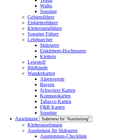
Tessin
Wallis
Sonstige
Gebietsführer
Eiskletterführer
Klettersteigführer
Sonstige Führer
Lehrbuecher
Skitouren
Eisklettern-Hochtouren
Klettern
Lesestoff
Bildbände
Wanderkarten
Alpenverein
Bayern
Schweizer Karten
Kompasskarten
Tabacco Karten
F&B Karten
Sonstige
Ausrüstung
Submenu for "Ausrüstung"
Kletterausrüstung
Ausrüstung für Skitouren
Ausrüstungs-Checkliste