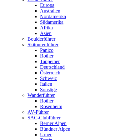
Europa
Australien
Nordamerika
Südamerika
Afrika
Asien
Boulderführer
Skitourenführer
Panico
Rother
Tappeiner
Deutschland
Österreich
Schweiz
Italien
Sonstige
Wanderführer
Rother
Rosenheim
AV-Führer
SAC-Clubführer
Berner Alpen
Bündner Alpen
Urner