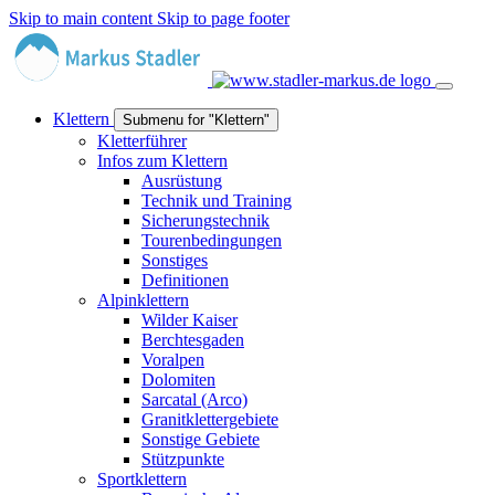
Skip to main content
Skip to page footer
Klettern
Submenu for "Klettern"
Kletterführer
Infos zum Klettern
Ausrüstung
Technik und Training
Sicherungstechnik
Tourenbedingungen
Sonstiges
Definitionen
Alpinklettern
Wilder Kaiser
Berchtesgaden
Voralpen
Dolomiten
Sarcatal (Arco)
Granitklettergebiete
Sonstige Gebiete
Stützpunkte
Sportklettern