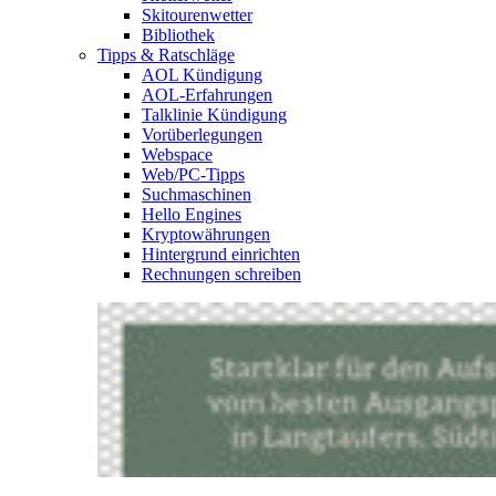
Skitourenwetter
Bibliothek
Tipps & Ratschläge
AOL Kündigung
AOL-Erfahrungen
Talklinie Kündigung
Vorüberlegungen
Webspace
Web/PC-Tipps
Suchmaschinen
Hello Engines
Kryptowährungen
Hintergrund einrichten
Rechnungen schreiben