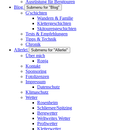
Ausrüstung für Bergtouren
Blog
Submenu for "Blog"
G'schichten
Wandern & Familie
Klettergeschichten
Skitourengeschichten
Tests & Empfehlungen
Tipps & Technik
Chronik
Allerlei
Submenu for "Allerlei"
Über mich
Ronja
Kontakt
Sponsoring
Fotolizenzen
Impressum
Datenschutz
Klimaschutz
Wetter
Rosenheim
Schliersee/Spitzing
Bergwetter
Weltweites Wetter
Profiwetter
Kletterwetter