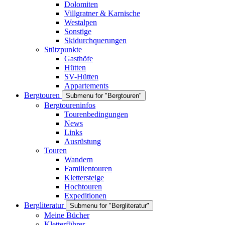
Dolomiten
Villgratner & Karnische
Westalpen
Sonstige
Skidurchquerungen
Stützpunkte
Gasthöfe
Hütten
SV-Hütten
Appartements
Bergtouren
Submenu for "Bergtouren"
Bergtoureninfos
Tourenbedingungen
News
Links
Ausrüstung
Touren
Wandern
Familientouren
Klettersteige
Hochtouren
Expeditionen
Bergliteratur
Submenu for "Bergliteratur"
Meine Bücher
Kletterführer