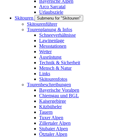
Bayerische Alpen
Arco Sarcatal
Urlaubsziele
Skitouren
Submenu for "Skitouren"
Skitourenführer
Tourenplanung & Infos
Schneeverhältnisse
Lawinenlage
Messstationen
Wetter
Ausrüstung
Technik & Sicherheit
Mensch & Natur
Links
Skitourenfotos
Tourenbeschreibungen
Bayerische Voralpen
Chiemgau und BGL
Kaisergebirge
Kitzbüheler
Tauern
Tuxer Alpen
Zillertaler Alpen
Stubaier Alpen
Ötztaler Alpen