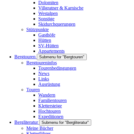
Dolomiten
Villgratner & Karnische
Westalpen
Sonstige
Skidurchquerungen
Stützpunkte
Gasthöfe
Hütten
SV-Hütten
Appartements
Bergtouren
Submenu for "Bergtouren"
Bergtoureninfos
Tourenbedingungen
News
Links
Ausrüstung
Touren
Wandern
Familientouren
Klettersteige
Hochtouren
Expeditionen
Bergliteratur
Submenu for "Bergliteratur"
Meine Bücher
Kletterführer