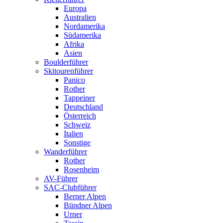
Europa
Australien
Nordamerika
Südamerika
Afrika
Asien
Boulderführer
Skitourenführer
Panico
Rother
Tappeiner
Deutschland
Österreich
Schweiz
Italien
Sonstige
Wanderführer
Rother
Rosenheim
AV-Führer
SAC-Clubführer
Berner Alpen
Bündner Alpen
Urner