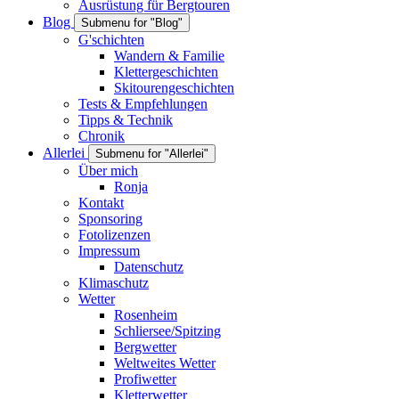
Ausrüstung für Bergtouren
Blog
Submenu for "Blog"
G'schichten
Wandern & Familie
Klettergeschichten
Skitourengeschichten
Tests & Empfehlungen
Tipps & Technik
Chronik
Allerlei
Submenu for "Allerlei"
Über mich
Ronja
Kontakt
Sponsoring
Fotolizenzen
Impressum
Datenschutz
Klimaschutz
Wetter
Rosenheim
Schliersee/Spitzing
Bergwetter
Weltweites Wetter
Profiwetter
Kletterwetter