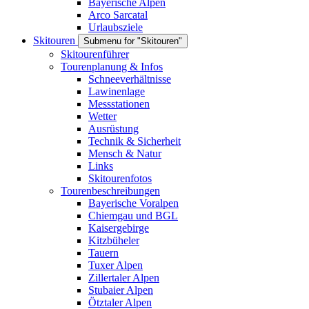
Bayerische Alpen
Arco Sarcatal
Urlaubsziele
Skitouren
Submenu for "Skitouren"
Skitourenführer
Tourenplanung & Infos
Schneeverhältnisse
Lawinenlage
Messstationen
Wetter
Ausrüstung
Technik & Sicherheit
Mensch & Natur
Links
Skitourenfotos
Tourenbeschreibungen
Bayerische Voralpen
Chiemgau und BGL
Kaisergebirge
Kitzbüheler
Tauern
Tuxer Alpen
Zillertaler Alpen
Stubaier Alpen
Ötztaler Alpen