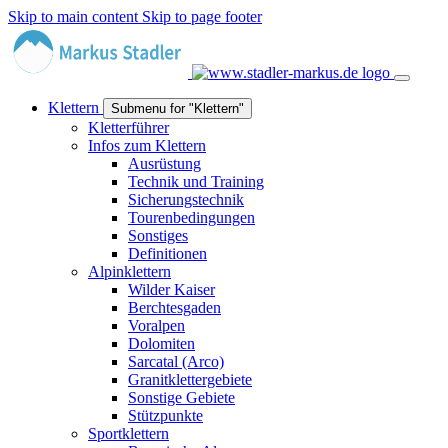
Skip to main content
Skip to page footer
Klettern
Submenu for "Klettern"
Kletterführer
Infos zum Klettern
Ausrüstung
Technik und Training
Sicherungstechnik
Tourenbedingungen
Sonstiges
Definitionen
Alpinklettern
Wilder Kaiser
Berchtesgaden
Voralpen
Dolomiten
Sarcatal (Arco)
Granitklettergebiete
Sonstige Gebiete
Stützpunkte
Sportklettern