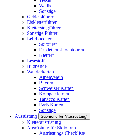
Tessin
Wallis
Sonstige
Gebietsführer
Eiskletterführer
Klettersteigführer
Sonstige Führer
Lehrbuecher
Skitouren
Eisklettern-Hochtouren
Klettern
Lesestoff
Bildbände
Wanderkarten
Alpenverein
Bayern
Schweizer Karten
Kompasskarten
Tabacco Karten
F&B Karten
Sonstige
Ausrüstung
Submenu for "Ausrüstung"
Kletterausrüstung
Ausrüstung für Skitouren
Ausrüstungs-Checkliste