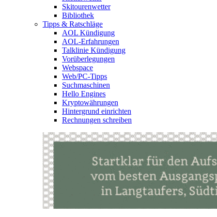
Skitourenwetter
Bibliothek
Tipps & Ratschläge
AOL Kündigung
AOL-Erfahrungen
Talklinie Kündigung
Vorüberlegungen
Webspace
Web/PC-Tipps
Suchmaschinen
Hello Engines
Kryptowährungen
Hintergrund einrichten
Rechnungen schreiben