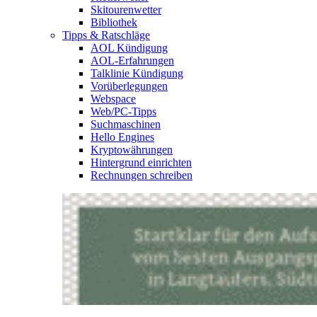
Skitourenwetter
Bibliothek
Tipps & Ratschläge
AOL Kündigung
AOL-Erfahrungen
Talklinie Kündigung
Vorüberlegungen
Webspace
Web/PC-Tipps
Suchmaschinen
Hello Engines
Kryptowährungen
Hintergrund einrichten
Rechnungen schreiben