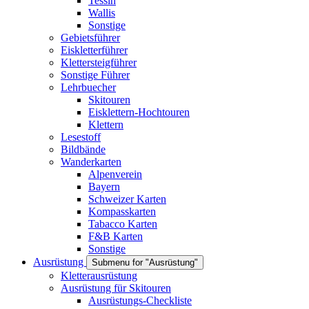
Tessin
Wallis
Sonstige
Gebietsführer
Eiskletterführer
Klettersteigführer
Sonstige Führer
Lehrbuecher
Skitouren
Eisklettern-Hochtouren
Klettern
Lesestoff
Bildbände
Wanderkarten
Alpenverein
Bayern
Schweizer Karten
Kompasskarten
Tabacco Karten
F&B Karten
Sonstige
Ausrüstung
Submenu for "Ausrüstung"
Kletterausrüstung
Ausrüstung für Skitouren
Ausrüstungs-Checkliste