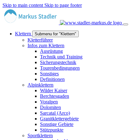
Skip to main content
Skip to page footer
Klettern
Submenu for "Klettern"
Kletterführer
Infos zum Klettern
Ausrüstung
Technik und Training
Sicherungstechnik
Tourenbedingungen
Sonstiges
Definitionen
Alpinklettern
Wilder Kaiser
Berchtesgaden
Voralpen
Dolomiten
Sarcatal (Arco)
Granitklettergebiete
Sonstige Gebiete
Stützpunkte
Sportklettern