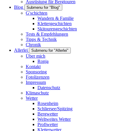
Ausrüstung für Bergtouren
Blog
Submenu for "Blog"
G'schichten
Wandern & Familie
Klettergeschichten
Skitourengeschichten
Tests & Empfehlungen
Tipps & Technik
Chronik
Allerlei
Submenu for "Allerlei"
Über mich
Ronja
Kontakt
Sponsoring
Fotolizenzen
Impressum
Datenschutz
Klimaschutz
Wetter
Rosenheim
Schliersee/Spitzing
Bergwetter
Weltweites Wetter
Profiwetter
Kletterwetter