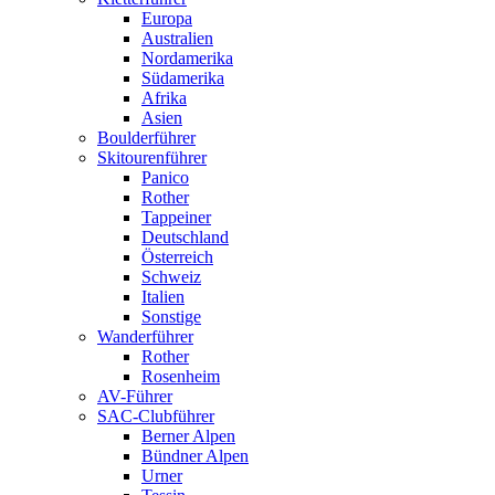
Europa
Australien
Nordamerika
Südamerika
Afrika
Asien
Boulderführer
Skitourenführer
Panico
Rother
Tappeiner
Deutschland
Österreich
Schweiz
Italien
Sonstige
Wanderführer
Rother
Rosenheim
AV-Führer
SAC-Clubführer
Berner Alpen
Bündner Alpen
Urner