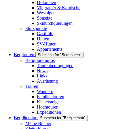
Dolomiten
Villgratner & Karnische
Westalpen
Sonstige
Skidurchquerungen
Stützpunkte
Gasthöfe
Hütten
SV-Hütten
Appartements
Bergtouren
Submenu for "Bergtouren"
Bergtoureninfos
Tourenbedingungen
News
Links
Ausrüstung
Touren
Wandern
Familientouren
Klettersteige
Hochtouren
Expeditionen
Bergliteratur
Submenu for "Bergliteratur"
Meine Bücher
Kletterführer