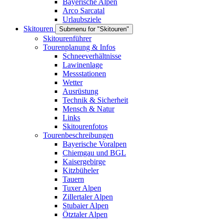
Bayerische Alpen
Arco Sarcatal
Urlaubsziele
Skitouren
Submenu for "Skitouren"
Skitourenführer
Tourenplanung & Infos
Schneeverhältnisse
Lawinenlage
Messstationen
Wetter
Ausrüstung
Technik & Sicherheit
Mensch & Natur
Links
Skitourenfotos
Tourenbeschreibungen
Bayerische Voralpen
Chiemgau und BGL
Kaisergebirge
Kitzbüheler
Tauern
Tuxer Alpen
Zillertaler Alpen
Stubaier Alpen
Ötztaler Alpen