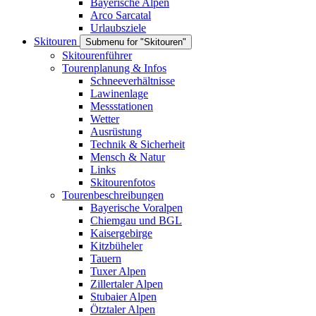
Bayerische Alpen
Arco Sarcatal
Urlaubsziele
Skitouren
Submenu for "Skitouren"
Skitourenführer
Tourenplanung & Infos
Schneeverhältnisse
Lawinenlage
Messstationen
Wetter
Ausrüstung
Technik & Sicherheit
Mensch & Natur
Links
Skitourenfotos
Tourenbeschreibungen
Bayerische Voralpen
Chiemgau und BGL
Kaisergebirge
Kitzbüheler
Tauern
Tuxer Alpen
Zillertaler Alpen
Stubaier Alpen
Ötztaler Alpen