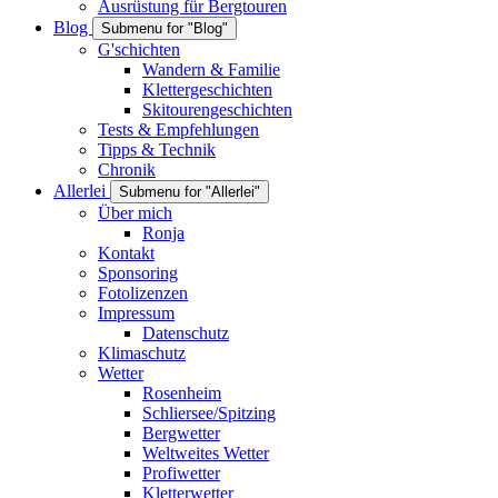
Ausrüstung für Bergtouren
Blog
Submenu for "Blog"
G'schichten
Wandern & Familie
Klettergeschichten
Skitourengeschichten
Tests & Empfehlungen
Tipps & Technik
Chronik
Allerlei
Submenu for "Allerlei"
Über mich
Ronja
Kontakt
Sponsoring
Fotolizenzen
Impressum
Datenschutz
Klimaschutz
Wetter
Rosenheim
Schliersee/Spitzing
Bergwetter
Weltweites Wetter
Profiwetter
Kletterwetter