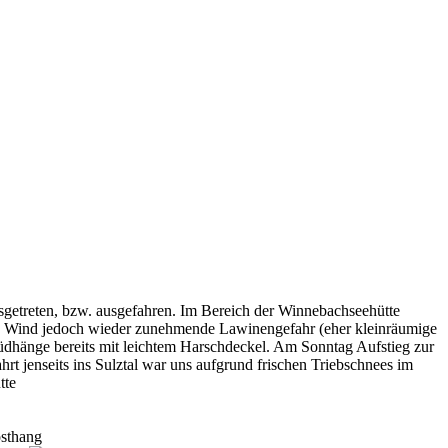
usgetreten, bzw. ausgefahren. Im Bereich der Winnebachseehütte
d Wind jedoch wieder zunehmende Lawinengefahr (eher kleinräumige
üdhänge bereits mit leichtem Harschdeckel. Am Sonntag Aufstieg zur
hrt jenseits ins Sulztal war uns aufgrund frischen Triebschnees im