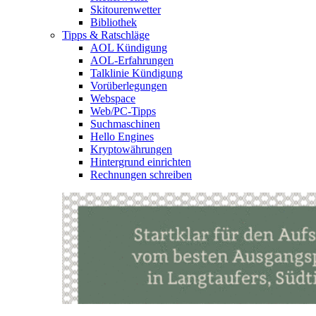
Skitourenwetter
Bibliothek
Tipps & Ratschläge
AOL Kündigung
AOL-Erfahrungen
Talklinie Kündigung
Vorüberlegungen
Webspace
Web/PC-Tipps
Suchmaschinen
Hello Engines
Kryptowährungen
Hintergrund einrichten
Rechnungen schreiben