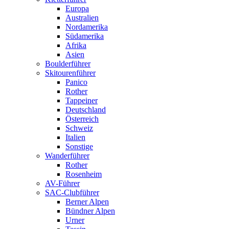
Europa
Australien
Nordamerika
Südamerika
Afrika
Asien
Boulderführer
Skitourenführer
Panico
Rother
Tappeiner
Deutschland
Österreich
Schweiz
Italien
Sonstige
Wanderführer
Rother
Rosenheim
AV-Führer
SAC-Clubführer
Berner Alpen
Bündner Alpen
Urner