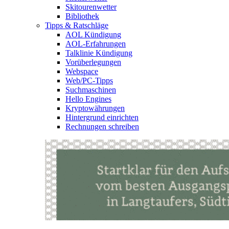
Skitourenwetter
Bibliothek
Tipps & Ratschläge
AOL Kündigung
AOL-Erfahrungen
Talklinie Kündigung
Vorüberlegungen
Webspace
Web/PC-Tipps
Suchmaschinen
Hello Engines
Kryptowährungen
Hintergrund einrichten
Rechnungen schreiben