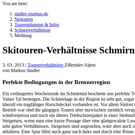
You are here:
stadler-markus-de
Skitouren
Tourenplanung & Infos
Schneeverhältnisse
Meldung
Skitouren-Verhältnisse Schmirnt
3. 03. 2013 |
Tourenverhältnisse
Zillertaler Alpen
von Markus Stadler
Perfekte Bedingungen in der Brennerregion
Ein verlängertes Wochenende im Schmirntal bescherte uns perfekte
Valser Tal besteigen. Die Schneelage in der Region ist sehr gut, sogar
überall ein tragfähiger Harschdeckel vorhanden ist. Vor allem Südo
Betrieb war sind die gängigen Touren aber inzwischen ziemlich verspu
windverpresst und noch ein älteres Triebschneepaket in einer Steilstu
Steigeisen, wenn man eine kurze Passage über eine glattgewalzte Lawi
sehr guten Verhältnissen. Steigeisen sind angenehm, wäre aber auch oh
abfahren. Eine Spur führt auch ganz nach links und durch eine Rinne