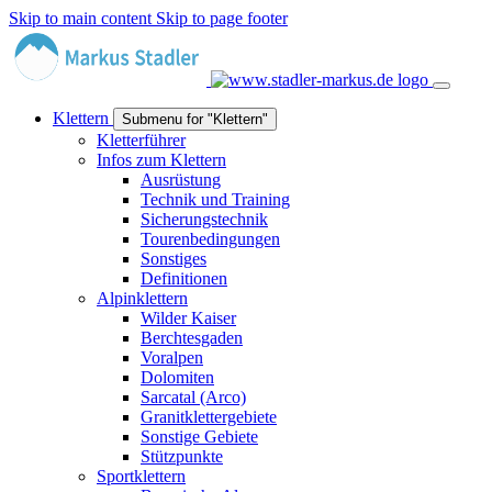
Skip to main content
Skip to page footer
Klettern
Submenu for "Klettern"
Kletterführer
Infos zum Klettern
Ausrüstung
Technik und Training
Sicherungstechnik
Tourenbedingungen
Sonstiges
Definitionen
Alpinklettern
Wilder Kaiser
Berchtesgaden
Voralpen
Dolomiten
Sarcatal (Arco)
Granitklettergebiete
Sonstige Gebiete
Stützpunkte
Sportklettern