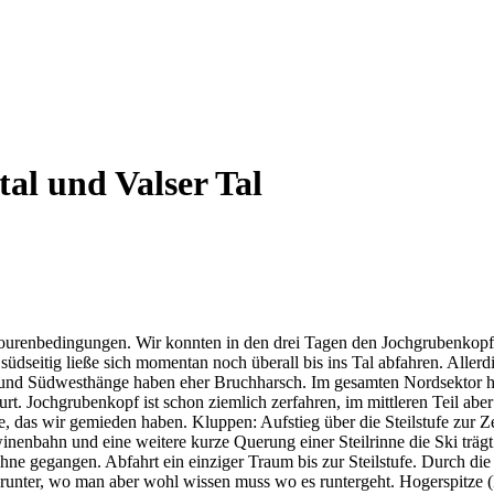
al und Valser Tal
 Tourenbedingungen. Wir konnten in den drei Tagen den Jochgrubenkop
 südseitig ließe sich momentan noch überall bis ins Tal abfahren. Allerd
st und Südwesthänge haben eher Bruchharsch. Im gesamten Nordsektor 
rt. Jochgrubenkopf ist schon ziemlich zerfahren, im mittleren Teil abe
fe, das wir gemieden haben. Kluppen: Aufstieg über die Steilstufe zur 
nenbahn und eine weitere kurze Querung einer Steilrinne die Ski trägt.
ne gegangen. Abfahrt ein einziger Traum bis zur Steilstufe. Durch die 
 runter, wo man aber wohl wissen muss wo es runtergeht. Hogerspitze (