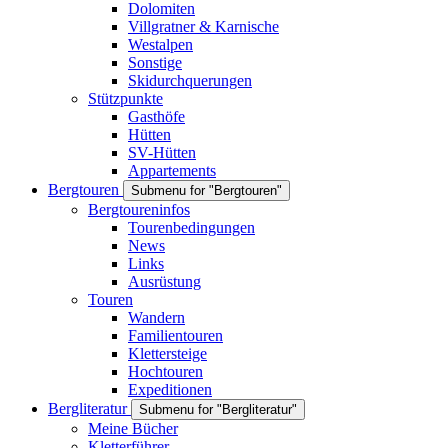
Dolomiten
Villgratner & Karnische
Westalpen
Sonstige
Skidurchquerungen
Stützpunkte
Gasthöfe
Hütten
SV-Hütten
Appartements
Bergtouren
Submenu for "Bergtouren"
Bergtoureninfos
Tourenbedingungen
News
Links
Ausrüstung
Touren
Wandern
Familientouren
Klettersteige
Hochtouren
Expeditionen
Bergliteratur
Submenu for "Bergliteratur"
Meine Bücher
Kletterführer