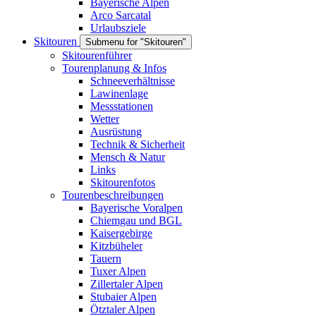
Bayerische Alpen
Arco Sarcatal
Urlaubsziele
Skitouren
Submenu for "Skitouren"
Skitourenführer
Tourenplanung & Infos
Schneeverhältnisse
Lawinenlage
Messstationen
Wetter
Ausrüstung
Technik & Sicherheit
Mensch & Natur
Links
Skitourenfotos
Tourenbeschreibungen
Bayerische Voralpen
Chiemgau und BGL
Kaisergebirge
Kitzbüheler
Tauern
Tuxer Alpen
Zillertaler Alpen
Stubaier Alpen
Ötztaler Alpen