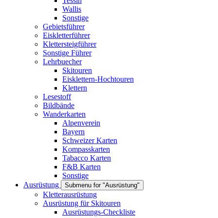
Tessin
Wallis
Sonstige
Gebietsführer
Eiskletterführer
Klettersteigführer
Sonstige Führer
Lehrbuecher
Skitouren
Eisklettern-Hochtouren
Klettern
Lesestoff
Bildbände
Wanderkarten
Alpenverein
Bayern
Schweizer Karten
Kompasskarten
Tabacco Karten
F&B Karten
Sonstige
Ausrüstung
Submenu for "Ausrüstung"
Kletterausrüstung
Ausrüstung für Skitouren
Ausrüstungs-Checkliste