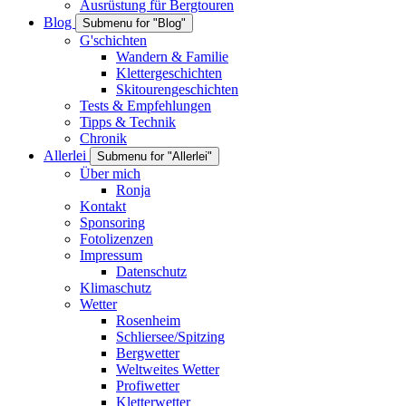
Ausrüstung für Bergtouren
Blog
Submenu for "Blog"
G'schichten
Wandern & Familie
Klettergeschichten
Skitourengeschichten
Tests & Empfehlungen
Tipps & Technik
Chronik
Allerlei
Submenu for "Allerlei"
Über mich
Ronja
Kontakt
Sponsoring
Fotolizenzen
Impressum
Datenschutz
Klimaschutz
Wetter
Rosenheim
Schliersee/Spitzing
Bergwetter
Weltweites Wetter
Profiwetter
Kletterwetter