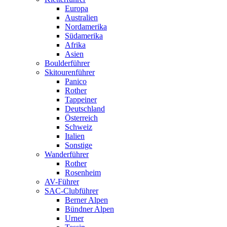
Europa
Australien
Nordamerika
Südamerika
Afrika
Asien
Boulderführer
Skitourenführer
Panico
Rother
Tappeiner
Deutschland
Österreich
Schweiz
Italien
Sonstige
Wanderführer
Rother
Rosenheim
AV-Führer
SAC-Clubführer
Berner Alpen
Bündner Alpen
Urner