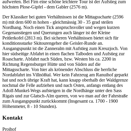
aufwerten. Bei Firn eine schöne leichtere Tour ist der Aufstieg zum
höchsten Plose-Gipfel - dem Gabler (2576 m).
Der Klassiker bei guten Verhältnissen ist die Mittagsscharte (2596
m) mit dem 600 m hohen - gleichmässig 30 - 35 grad steilen
Nordhang. Noch einen Tick anspruchsvoller und wegen kurzen
Gegenanstiegen und Querungen auch länger ist der Kleine
Peitlerkofel (2813 m). Bei sicheren Verhältnissen bietet sich für
konditionsstarke Skitourengeher die Geisler-Runde an.
Ausgangspunkt ist die Zanneralm mit Aufstieg zum Kreuzjoch. Von
hier südseitige Abfahrt in einen flachen Talboden und Aufstieg zur
Roascharte. Abfahrt nach Süden, bzw. Westen bis ca. 2200 in
Richtung Regensburger Hütte und von Süden auf die
Mittagsscharte. Von hier als krönender Abschluss die herrliche
Nordabfahrt ins Villnößtal. Wer kein Fahrzeug am Ranuihof geparkt
hat und noch übrige Kraft hat, kann knapp oberhalb der Waldgrenze
nochmal die Felle aufziehen und nach Osten, anfangs entlang des
Adolf-Munkel-Wegs aufsteigen in die Nordhänge unter den Sass
Rigais und zur Glatsch-Alm queren, von wo man auf der Fahrstraße
zum Ausgangspunkt zurückkommt (Insgesamt ca. 1700 - 1900
Höhenmeter, 8 - 10 Stunden).
Kontakt
Proihof