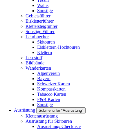
Tessin
Wallis
Sonstige
Gebietsführer
Eiskletterführer
Klettersteigführer
Sonstige Führer
Lehrbuecher
Skitouren
Eisklettern-Hochtouren
Klettern
Lesestoff
Bildbände
Wanderkarten
Alpenverein
Bayern
Schweizer Karten
Kompasskarten
Tabacco Karten
F&B Karten
Sonstige
Ausrüstung
Submenu for "Ausrüstung"
Kletterausrüstung
Ausrüstung für Skitouren
Ausrüstungs-Checkliste