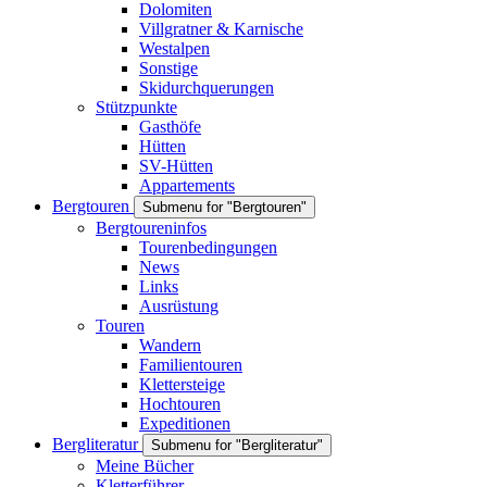
Dolomiten
Villgratner & Karnische
Westalpen
Sonstige
Skidurchquerungen
Stützpunkte
Gasthöfe
Hütten
SV-Hütten
Appartements
Bergtouren
Submenu for "Bergtouren"
Bergtoureninfos
Tourenbedingungen
News
Links
Ausrüstung
Touren
Wandern
Familientouren
Klettersteige
Hochtouren
Expeditionen
Bergliteratur
Submenu for "Bergliteratur"
Meine Bücher
Kletterführer