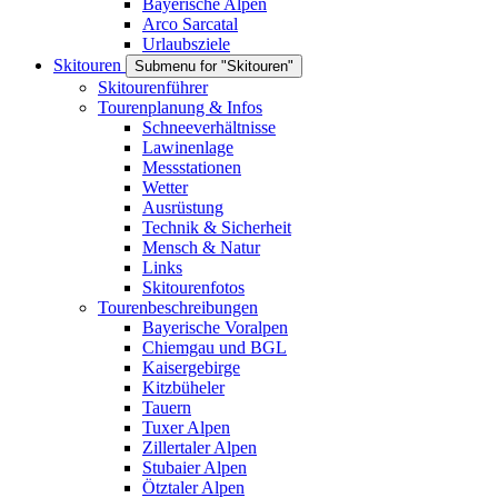
Bayerische Alpen
Arco Sarcatal
Urlaubsziele
Skitouren
Submenu for "Skitouren"
Skitourenführer
Tourenplanung & Infos
Schneeverhältnisse
Lawinenlage
Messstationen
Wetter
Ausrüstung
Technik & Sicherheit
Mensch & Natur
Links
Skitourenfotos
Tourenbeschreibungen
Bayerische Voralpen
Chiemgau und BGL
Kaisergebirge
Kitzbüheler
Tauern
Tuxer Alpen
Zillertaler Alpen
Stubaier Alpen
Ötztaler Alpen