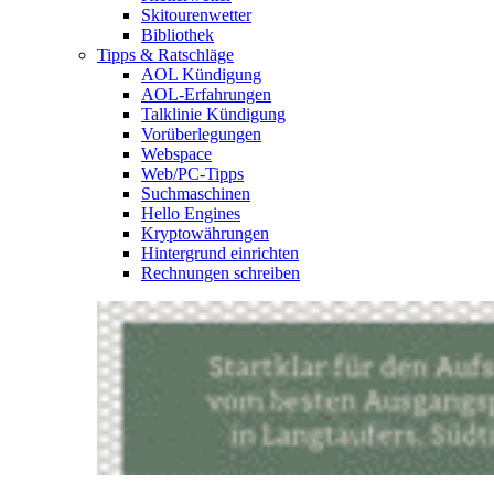
Skitourenwetter
Bibliothek
Tipps & Ratschläge
AOL Kündigung
AOL-Erfahrungen
Talklinie Kündigung
Vorüberlegungen
Webspace
Web/PC-Tipps
Suchmaschinen
Hello Engines
Kryptowährungen
Hintergrund einrichten
Rechnungen schreiben