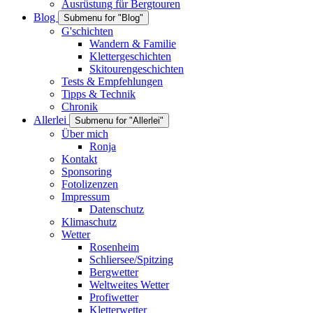
Ausrüstung für Bergtouren
Blog
Submenu for "Blog"
G'schichten
Wandern & Familie
Klettergeschichten
Skitourengeschichten
Tests & Empfehlungen
Tipps & Technik
Chronik
Allerlei
Submenu for "Allerlei"
Über mich
Ronja
Kontakt
Sponsoring
Fotolizenzen
Impressum
Datenschutz
Klimaschutz
Wetter
Rosenheim
Schliersee/Spitzing
Bergwetter
Weltweites Wetter
Profiwetter
Kletterwetter