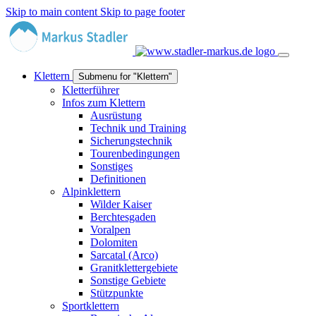
Skip to main content
Skip to page footer
Klettern
Submenu for "Klettern"
Kletterführer
Infos zum Klettern
Ausrüstung
Technik und Training
Sicherungstechnik
Tourenbedingungen
Sonstiges
Definitionen
Alpinklettern
Wilder Kaiser
Berchtesgaden
Voralpen
Dolomiten
Sarcatal (Arco)
Granitklettergebiete
Sonstige Gebiete
Stützpunkte
Sportklettern