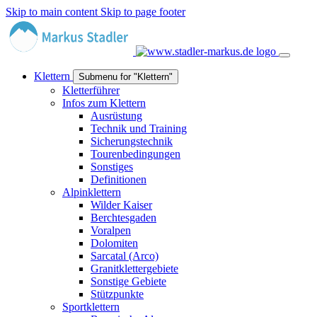
Skip to main content
Skip to page footer
Klettern
Submenu for "Klettern"
Kletterführer
Infos zum Klettern
Ausrüstung
Technik und Training
Sicherungstechnik
Tourenbedingungen
Sonstiges
Definitionen
Alpinklettern
Wilder Kaiser
Berchtesgaden
Voralpen
Dolomiten
Sarcatal (Arco)
Granitklettergebiete
Sonstige Gebiete
Stützpunkte
Sportklettern