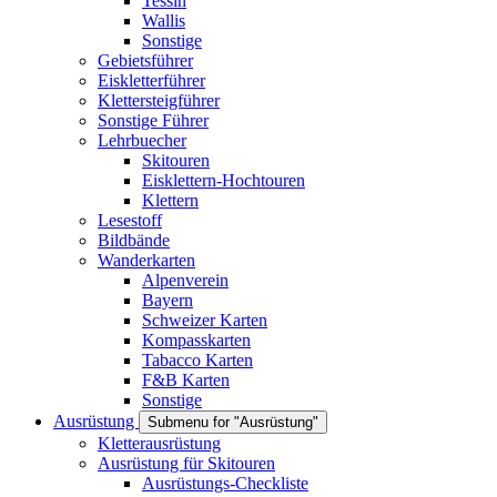
Tessin
Wallis
Sonstige
Gebietsführer
Eiskletterführer
Klettersteigführer
Sonstige Führer
Lehrbuecher
Skitouren
Eisklettern-Hochtouren
Klettern
Lesestoff
Bildbände
Wanderkarten
Alpenverein
Bayern
Schweizer Karten
Kompasskarten
Tabacco Karten
F&B Karten
Sonstige
Ausrüstung
Submenu for "Ausrüstung"
Kletterausrüstung
Ausrüstung für Skitouren
Ausrüstungs-Checkliste