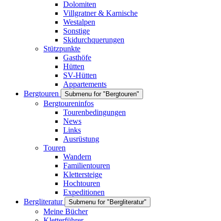
Dolomiten
Villgratner & Karnische
Westalpen
Sonstige
Skidurchquerungen
Stützpunkte
Gasthöfe
Hütten
SV-Hütten
Appartements
Bergtouren
Submenu for "Bergtouren"
Bergtoureninfos
Tourenbedingungen
News
Links
Ausrüstung
Touren
Wandern
Familientouren
Klettersteige
Hochtouren
Expeditionen
Bergliteratur
Submenu for "Bergliteratur"
Meine Bücher
Kletterführer