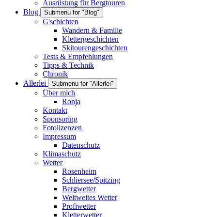
Ausrüstung für Bergtouren
Blog
Submenu for "Blog"
G'schichten
Wandern & Familie
Klettergeschichten
Skitourengeschichten
Tests & Empfehlungen
Tipps & Technik
Chronik
Allerlei
Submenu for "Allerlei"
Über mich
Ronja
Kontakt
Sponsoring
Fotolizenzen
Impressum
Datenschutz
Klimaschutz
Wetter
Rosenheim
Schliersee/Spitzing
Bergwetter
Weltweites Wetter
Profiwetter
Kletterwetter