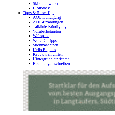
Skitourenwetter
Bibliothek
Tipps & Ratschläge
AOL Kündigung
AOL-Erfahrungen
Talklinie Kündigung
Vorüberlegungen
Webspace
Web/PC-Tipps
Suchmaschinen
Hello Engines
Kryptowährungen
Hintergrund einrichten
Rechnungen schreiben