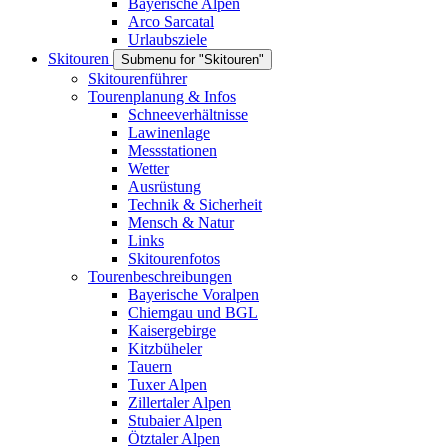
Bayerische Alpen
Arco Sarcatal
Urlaubsziele
Skitouren
Submenu for "Skitouren"
Skitourenführer
Tourenplanung & Infos
Schneeverhältnisse
Lawinenlage
Messstationen
Wetter
Ausrüstung
Technik & Sicherheit
Mensch & Natur
Links
Skitourenfotos
Tourenbeschreibungen
Bayerische Voralpen
Chiemgau und BGL
Kaisergebirge
Kitzbüheler
Tauern
Tuxer Alpen
Zillertaler Alpen
Stubaier Alpen
Ötztaler Alpen