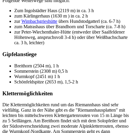
Folgende Weiterwege sind möglich:
Zum Ingolstädter Haus (2119 m) in ca. 3 h
zum Kärlingerhaus (1630 m ) in ca. 2 h
zur
Wimbachgrieshütte
übers Hundstodgatterl (ca. 6-7 h)
zum Matrashaus über Brandhorn und Torscharte (ca. 7-8 h)
zur Peter-Wiechenthaler-Hütte (entweder über Saalfeldener
Höhenweg, anspruchsvoll 3-4 h) oder über Weißbachscharte
ca. 3 h, leichter)
Gipfelanstiege
Breithorn (2504 m), 1 h
Sommerstein (2308 m) 0,5 h
Wurmkopf (2451 m) 1 h
Schönfeldspitze (2653 m), 1,5-2 h
Klettermöglichkeiten
Die Klettermöglichkeiten rund um das Riemannhaus sind sehr
vielfältig. Ganz in der Nähe gibt es die "Riemannhausplatten" mit
leichten bis mittelschweren Klettergartenrouten von 15 m Länge bis
zu 5 Seillängen. Am Breithorn findet sich mit dem Solopfeiler und
der Südostverschneidung zwei moderate Alpinkletterrouten, ebenso
die Wurmkopf-Nordkante. Am Sommerstein geht es dann