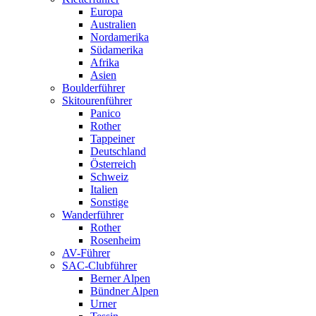
Europa
Australien
Nordamerika
Südamerika
Afrika
Asien
Boulderführer
Skitourenführer
Panico
Rother
Tappeiner
Deutschland
Österreich
Schweiz
Italien
Sonstige
Wanderführer
Rother
Rosenheim
AV-Führer
SAC-Clubführer
Berner Alpen
Bündner Alpen
Urner