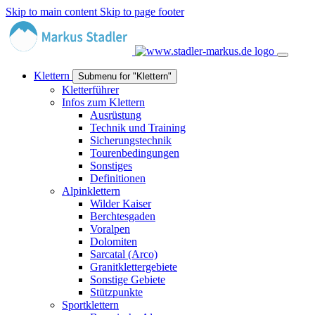
Skip to main content
Skip to page footer
Klettern
Submenu for "Klettern"
Kletterführer
Infos zum Klettern
Ausrüstung
Technik und Training
Sicherungstechnik
Tourenbedingungen
Sonstiges
Definitionen
Alpinklettern
Wilder Kaiser
Berchtesgaden
Voralpen
Dolomiten
Sarcatal (Arco)
Granitklettergebiete
Sonstige Gebiete
Stützpunkte
Sportklettern