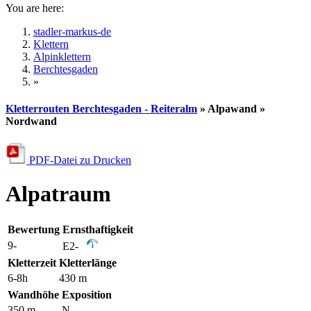
You are here:
stadler-markus-de
Klettern
Alpinklettern
Berchtesgaden
»
Kletterrouten Berchtesgaden - Reiteralm
» Alpawand »
Nordwand
PDF-Datei zu Drucken
Alpatraum
Bewertung
Ernsthaftigkeit
9-
E2-
Kletterzeit
Kletterlänge
6-8h
430 m
Wandhöhe
Exposition
350 m
N