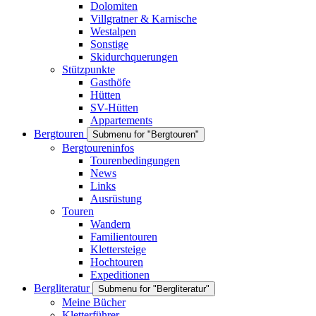
Dolomiten
Villgratner & Karnische
Westalpen
Sonstige
Skidurchquerungen
Stützpunkte
Gasthöfe
Hütten
SV-Hütten
Appartements
Bergtouren
Submenu for "Bergtouren"
Bergtoureninfos
Tourenbedingungen
News
Links
Ausrüstung
Touren
Wandern
Familientouren
Klettersteige
Hochtouren
Expeditionen
Bergliteratur
Submenu for "Bergliteratur"
Meine Bücher
Kletterführer