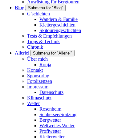
Ausrüstung für Bergtouren
Blog
Submenu for "Blog"
G'schichten
Wandern & Familie
Klettergeschichten
Skitourengeschichten
Tests & Empfehlungen
Tipps & Technik
Chronik
Allerlei
Submenu for "Allerlei"
Über mich
Ronja
Kontakt
Sponsoring
Fotolizenzen
Impressum
Datenschutz
Klimaschutz
Wetter
Rosenheim
Schliersee/Spitzing
Bergwetter
Weltweites Wetter
Profiwetter
Kletterwetter