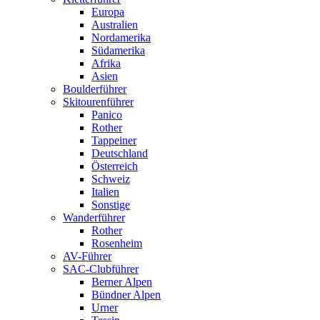
Europa
Australien
Nordamerika
Südamerika
Afrika
Asien
Boulderführer
Skitourenführer
Panico
Rother
Tappeiner
Deutschland
Österreich
Schweiz
Italien
Sonstige
Wanderführer
Rother
Rosenheim
AV-Führer
SAC-Clubführer
Berner Alpen
Bündner Alpen
Urner