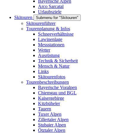
Bayerische Alpen
Arco Sarcatal
Urlaubsziele
Skitouren
Submenu for "Skitouren"
Skitourenführer
Tourenplanung & Infos
Schneeverhältnisse
Lawinenlage
Messstationen
Wetter
Ausrüstung
Technik & Sicherheit
Mensch & Natur
Links
Skitourenfotos
Tourenbeschreibungen
Bayerische Voralpen
Chiemgau und BGL
Kaisergebirge
Kitzbüheler
Tauern
Tuxer Alpen
Zillertaler Alpen
Stubaier Alpen
Ötztaler Alpen