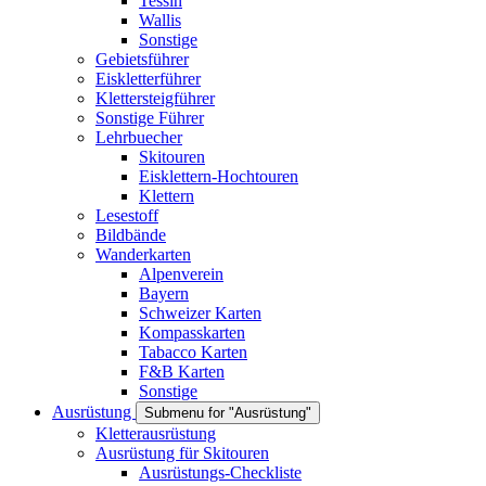
Tessin
Wallis
Sonstige
Gebietsführer
Eiskletterführer
Klettersteigführer
Sonstige Führer
Lehrbuecher
Skitouren
Eisklettern-Hochtouren
Klettern
Lesestoff
Bildbände
Wanderkarten
Alpenverein
Bayern
Schweizer Karten
Kompasskarten
Tabacco Karten
F&B Karten
Sonstige
Ausrüstung
Submenu for "Ausrüstung"
Kletterausrüstung
Ausrüstung für Skitouren
Ausrüstungs-Checkliste