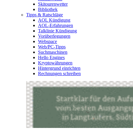
Skitourenwetter
Bibliothek
Tipps & Ratschläge
AOL Kündigung
AOL-Erfahrungen
Talklinie Kündigung
Vorüberlegungen
Webspace
Web/PC-Tipps
Suchmaschinen
Hello Engines
Kryptowährungen
Hintergrund einrichten
Rechnungen schreiben