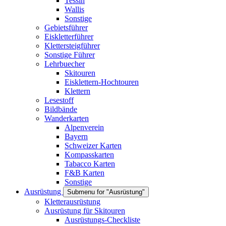
Tessin
Wallis
Sonstige
Gebietsführer
Eiskletterführer
Klettersteigführer
Sonstige Führer
Lehrbuecher
Skitouren
Eisklettern-Hochtouren
Klettern
Lesestoff
Bildbände
Wanderkarten
Alpenverein
Bayern
Schweizer Karten
Kompasskarten
Tabacco Karten
F&B Karten
Sonstige
Ausrüstung
Submenu for "Ausrüstung"
Kletterausrüstung
Ausrüstung für Skitouren
Ausrüstungs-Checkliste