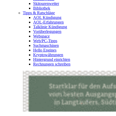
Skitourenwetter
Bibliothek
Tipps & Ratschläge
AOL Kündigung
AOL-Erfahrungen
Talklinie Kündigung
Vorüberlegungen
Webspace
Web/PC-Tipps
Suchmaschinen
Hello Engines
Kryptowährungen
Hintergrund einrichten
Rechnungen schreiben