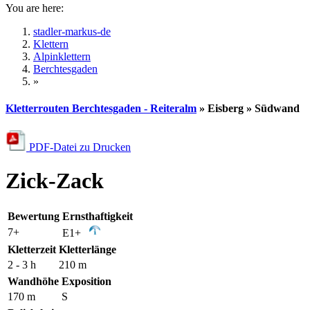
You are here:
stadler-markus-de
Klettern
Alpinklettern
Berchtesgaden
»
Kletterrouten Berchtesgaden - Reiteralm
» Eisberg » Südwand
PDF-Datei zu Drucken
Zick-Zack
Bewertung
Ernsthaftigkeit
7+
E1+
Kletterzeit
Kletterlänge
2 - 3 h
210 m
Wandhöhe
Exposition
170 m
S