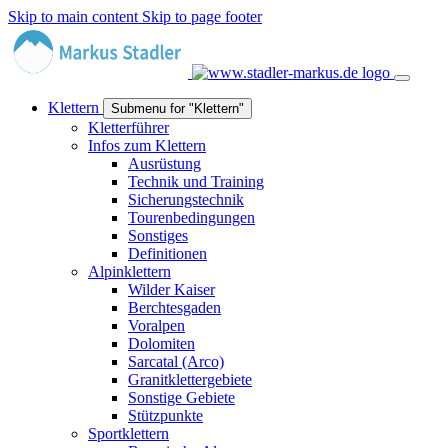
Skip to main content
Skip to page footer
Klettern
Submenu for "Klettern"
Kletterführer
Infos zum Klettern
Ausrüstung
Technik und Training
Sicherungstechnik
Tourenbedingungen
Sonstiges
Definitionen
Alpinklettern
Wilder Kaiser
Berchtesgaden
Voralpen
Dolomiten
Sarcatal (Arco)
Granitklettergebiete
Sonstige Gebiete
Stützpunkte
Sportklettern