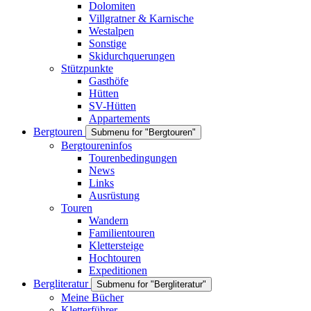
Dolomiten
Villgratner & Karnische
Westalpen
Sonstige
Skidurchquerungen
Stützpunkte
Gasthöfe
Hütten
SV-Hütten
Appartements
Bergtouren
Submenu for "Bergtouren"
Bergtoureninfos
Tourenbedingungen
News
Links
Ausrüstung
Touren
Wandern
Familientouren
Klettersteige
Hochtouren
Expeditionen
Bergliteratur
Submenu for "Bergliteratur"
Meine Bücher
Kletterführer