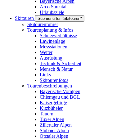
Bayerische Alpen
Arco Sarcatal
Urlaubsziele
Skitouren
Submenu for "Skitouren"
Skitourenführer
Tourenplanung & Infos
Schneeverhältnisse
Lawinenlage
Messstationen
Wetter
Ausrüstung
Technik & Sicherheit
Mensch & Natur
Links
Skitourenfotos
Tourenbeschreibungen
Bayerische Voralpen
Chiemgau und BGL
Kaisergebirge
Kitzbüheler
Tauern
Tuxer Alpen
Zillertaler Alpen
Stubaier Alpen
Ötztaler Alpen