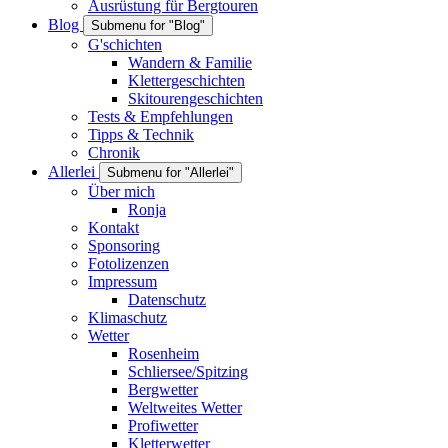
Ausrüstung für Bergtouren
Blog
Submenu for "Blog"
G'schichten
Wandern & Familie
Klettergeschichten
Skitourengeschichten
Tests & Empfehlungen
Tipps & Technik
Chronik
Allerlei
Submenu for "Allerlei"
Über mich
Ronja
Kontakt
Sponsoring
Fotolizenzen
Impressum
Datenschutz
Klimaschutz
Wetter
Rosenheim
Schliersee/Spitzing
Bergwetter
Weltweites Wetter
Profiwetter
Kletterwetter