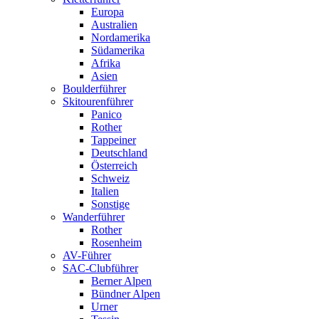
Europa
Australien
Nordamerika
Südamerika
Afrika
Asien
Boulderführer
Skitourenführer
Panico
Rother
Tappeiner
Deutschland
Österreich
Schweiz
Italien
Sonstige
Wanderführer
Rother
Rosenheim
AV-Führer
SAC-Clubführer
Berner Alpen
Bündner Alpen
Urner