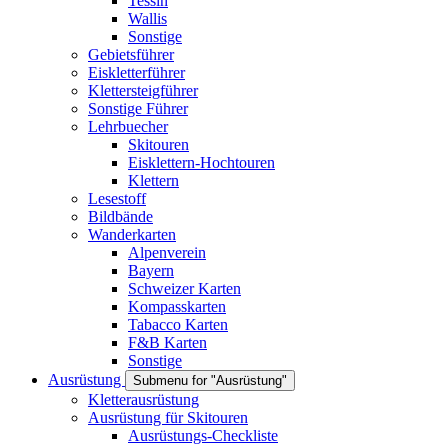
Tessin
Wallis
Sonstige
Gebietsführer
Eiskletterführer
Klettersteigführer
Sonstige Führer
Lehrbuecher
Skitouren
Eisklettern-Hochtouren
Klettern
Lesestoff
Bildbände
Wanderkarten
Alpenverein
Bayern
Schweizer Karten
Kompasskarten
Tabacco Karten
F&B Karten
Sonstige
Ausrüstung
Submenu for "Ausrüstung"
Kletterausrüstung
Ausrüstung für Skitouren
Ausrüstungs-Checkliste