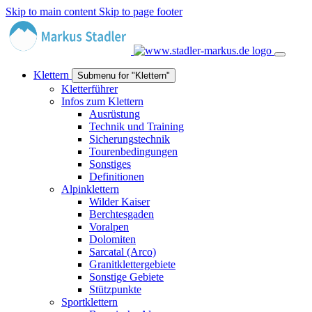
Skip to main content
Skip to page footer
Klettern
Submenu for "Klettern"
Kletterführer
Infos zum Klettern
Ausrüstung
Technik und Training
Sicherungstechnik
Tourenbedingungen
Sonstiges
Definitionen
Alpinklettern
Wilder Kaiser
Berchtesgaden
Voralpen
Dolomiten
Sarcatal (Arco)
Granitklettergebiete
Sonstige Gebiete
Stützpunkte
Sportklettern