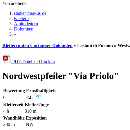
You are here:
stadler-markus-de
Klettern
Alpinklettern
Dolomiten
»
Kletterrouten Cortineser Dolomiten
» Lastoni di Formin » West
PDF-Datei zu Drucken
Nordwestpfeiler "Via Priolo"
Bewertung
Ernsthaftigkeit
6
E4-
Kletterzeit
Kletterlänge
4 h
310 m
Wandhöhe
Exposition
280 m
NW