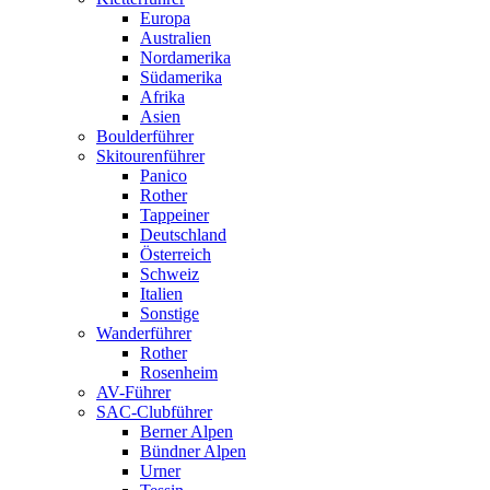
Europa
Australien
Nordamerika
Südamerika
Afrika
Asien
Boulderführer
Skitourenführer
Panico
Rother
Tappeiner
Deutschland
Österreich
Schweiz
Italien
Sonstige
Wanderführer
Rother
Rosenheim
AV-Führer
SAC-Clubführer
Berner Alpen
Bündner Alpen
Urner