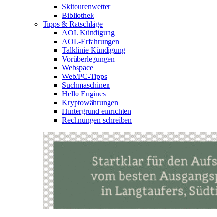
Skitourenwetter
Bibliothek
Tipps & Ratschläge
AOL Kündigung
AOL-Erfahrungen
Talklinie Kündigung
Vorüberlegungen
Webspace
Web/PC-Tipps
Suchmaschinen
Hello Engines
Kryptowährungen
Hintergrund einrichten
Rechnungen schreiben