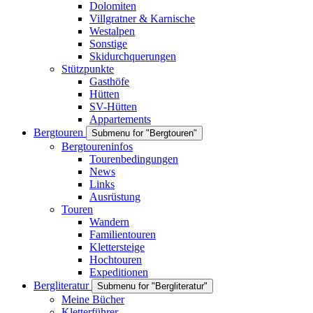
Dolomiten
Villgratner & Karnische
Westalpen
Sonstige
Skidurchquerungen
Stützpunkte
Gasthöfe
Hütten
SV-Hütten
Appartements
Bergtouren
Submenu for "Bergtouren"
Bergtoureninfos
Tourenbedingungen
News
Links
Ausrüstung
Touren
Wandern
Familientouren
Klettersteige
Hochtouren
Expeditionen
Bergliteratur
Submenu for "Bergliteratur"
Meine Bücher
Kletterführer