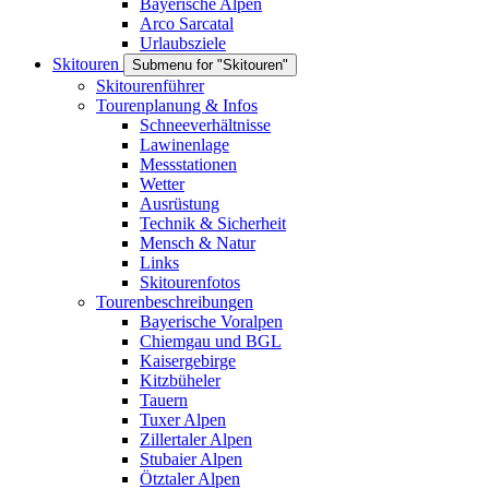
Bayerische Alpen
Arco Sarcatal
Urlaubsziele
Skitouren
Submenu for "Skitouren"
Skitourenführer
Tourenplanung & Infos
Schneeverhältnisse
Lawinenlage
Messstationen
Wetter
Ausrüstung
Technik & Sicherheit
Mensch & Natur
Links
Skitourenfotos
Tourenbeschreibungen
Bayerische Voralpen
Chiemgau und BGL
Kaisergebirge
Kitzbüheler
Tauern
Tuxer Alpen
Zillertaler Alpen
Stubaier Alpen
Ötztaler Alpen