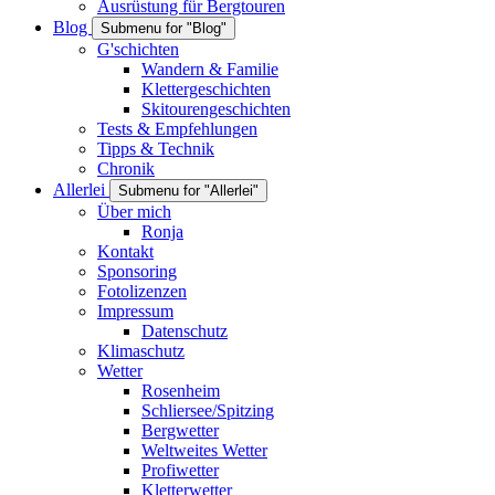
Ausrüstung für Bergtouren
Blog
Submenu for "Blog"
G'schichten
Wandern & Familie
Klettergeschichten
Skitourengeschichten
Tests & Empfehlungen
Tipps & Technik
Chronik
Allerlei
Submenu for "Allerlei"
Über mich
Ronja
Kontakt
Sponsoring
Fotolizenzen
Impressum
Datenschutz
Klimaschutz
Wetter
Rosenheim
Schliersee/Spitzing
Bergwetter
Weltweites Wetter
Profiwetter
Kletterwetter