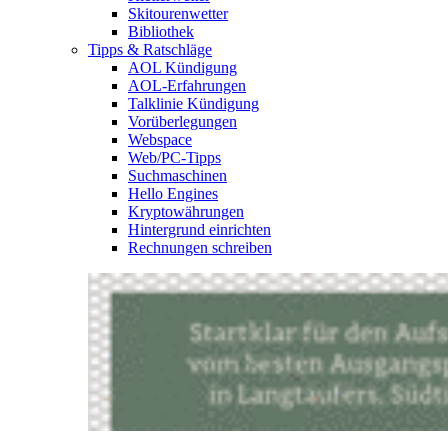
Skitourenwetter
Bibliothek
Tipps & Ratschläge
AOL Kündigung
AOL-Erfahrungen
Talklinie Kündigung
Vorüberlegungen
Webspace
Web/PC-Tipps
Suchmaschinen
Hello Engines
Kryptowährungen
Hintergrund einrichten
Rechnungen schreiben