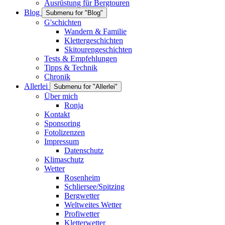
Ausrüstung für Bergtouren
Blog
Submenu for "Blog"
G'schichten
Wandern & Familie
Klettergeschichten
Skitourengeschichten
Tests & Empfehlungen
Tipps & Technik
Chronik
Allerlei
Submenu for "Allerlei"
Über mich
Ronja
Kontakt
Sponsoring
Fotolizenzen
Impressum
Datenschutz
Klimaschutz
Wetter
Rosenheim
Schliersee/Spitzing
Bergwetter
Weltweites Wetter
Profiwetter
Kletterwetter