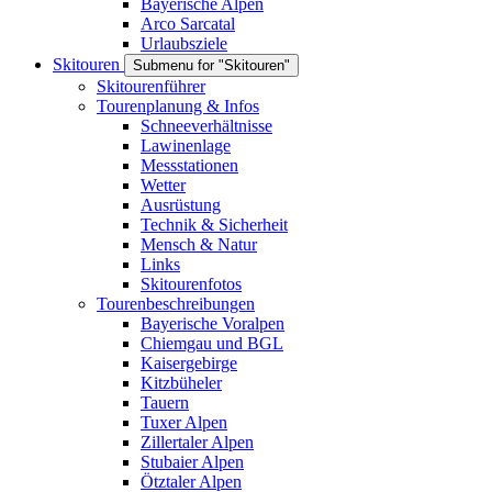
Bayerische Alpen
Arco Sarcatal
Urlaubsziele
Skitouren
Submenu for "Skitouren"
Skitourenführer
Tourenplanung & Infos
Schneeverhältnisse
Lawinenlage
Messstationen
Wetter
Ausrüstung
Technik & Sicherheit
Mensch & Natur
Links
Skitourenfotos
Tourenbeschreibungen
Bayerische Voralpen
Chiemgau und BGL
Kaisergebirge
Kitzbüheler
Tauern
Tuxer Alpen
Zillertaler Alpen
Stubaier Alpen
Ötztaler Alpen