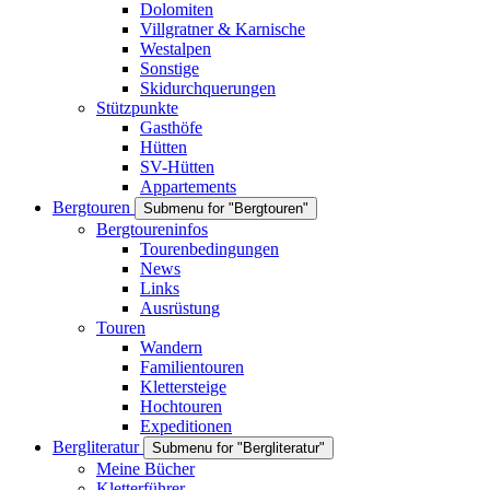
Dolomiten
Villgratner & Karnische
Westalpen
Sonstige
Skidurchquerungen
Stützpunkte
Gasthöfe
Hütten
SV-Hütten
Appartements
Bergtouren
Submenu for "Bergtouren"
Bergtoureninfos
Tourenbedingungen
News
Links
Ausrüstung
Touren
Wandern
Familientouren
Klettersteige
Hochtouren
Expeditionen
Bergliteratur
Submenu for "Bergliteratur"
Meine Bücher
Kletterführer