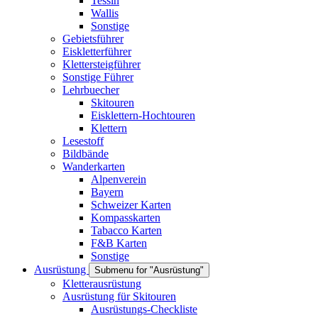
Tessin
Wallis
Sonstige
Gebietsführer
Eiskletterführer
Klettersteigführer
Sonstige Führer
Lehrbuecher
Skitouren
Eisklettern-Hochtouren
Klettern
Lesestoff
Bildbände
Wanderkarten
Alpenverein
Bayern
Schweizer Karten
Kompasskarten
Tabacco Karten
F&B Karten
Sonstige
Ausrüstung
Submenu for "Ausrüstung"
Kletterausrüstung
Ausrüstung für Skitouren
Ausrüstungs-Checkliste