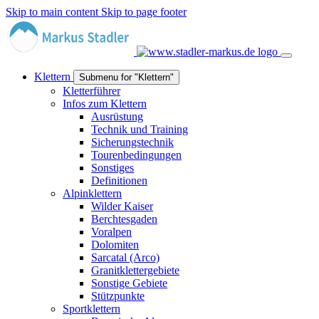
Skip to main content
Skip to page footer
Klettern
Submenu for "Klettern"
Kletterführer
Infos zum Klettern
Ausrüstung
Technik und Training
Sicherungstechnik
Tourenbedingungen
Sonstiges
Definitionen
Alpinklettern
Wilder Kaiser
Berchtesgaden
Voralpen
Dolomiten
Sarcatal (Arco)
Granitklettergebiete
Sonstige Gebiete
Stützpunkte
Sportklettern