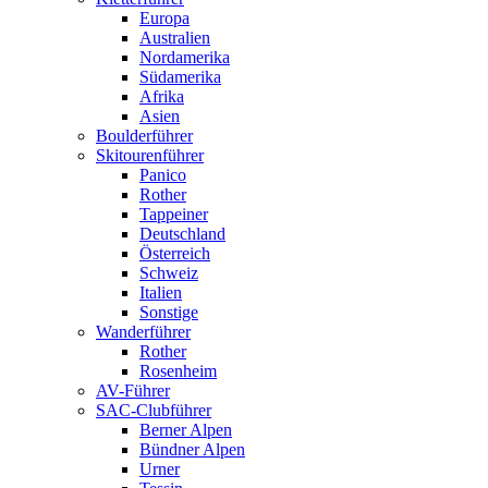
Europa
Australien
Nordamerika
Südamerika
Afrika
Asien
Boulderführer
Skitourenführer
Panico
Rother
Tappeiner
Deutschland
Österreich
Schweiz
Italien
Sonstige
Wanderführer
Rother
Rosenheim
AV-Führer
SAC-Clubführer
Berner Alpen
Bündner Alpen
Urner