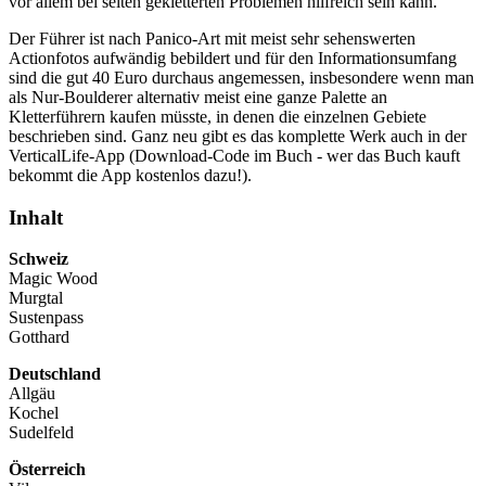
vor allem bei selten gekletterten Problemen hilfreich sein kann.
Der Führer ist nach Panico-Art mit meist sehr sehenswerten
Actionfotos aufwändig bebildert und für den Informationsumfang
sind die gut 40 Euro durchaus angemessen, insbesondere wenn man
als Nur-Boulderer alternativ meist eine ganze Palette an
Kletterführern kaufen müsste, in denen die einzelnen Gebiete
beschrieben sind. Ganz neu gibt es das komplette Werk auch in der
VerticalLife-App (Download-Code im Buch - wer das Buch kauft
bekommt die App kostenlos dazu!).
Inhalt
Schweiz
Magic Wood
Murgtal
Sustenpass
Gotthard
Deutschland
Allgäu
Kochel
Sudelfeld
Österreich