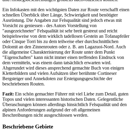
Ein Infokasten mit den wichtigsten Daten zur Route verschafft einen
schnellen Überblick über Länge, Schwierigkeit und benötigter
Ausrüstung. Die Angaben zur Felsqualität sind jedoch etwas mit
Vorsicht zu geniessen - des Autors Vorstellung von
"ausgezeichneter" Felsqualität ist sehr breit gestreut und reicht
beispielsweise von dem wirklich tadellosen Gestein an Tofanapfeiler
oder Cinque Torri bis zu dem teilweise eher durchschnittlichen
Dolomit an den Zinnenrouten oder z. B. am Lagazuoi-Nord. Auch
die allgemeine Charakterisierung der Route unter dem Punkt
"Eigenschaften" kann nicht immer einen treffenden Eindruck von
dem vermitteln, was einem dann tatsächlich erwarten wird.
Abgerundet wird dieses ansprechend gemachte Buch von einigen
Kletterbildern und vielen Aufsätzen über berühmte Cortineser
Bergsteiger und Annekdoten zur Ersteigungsgeschichte der
beschriebenen Routen.
Fazit:
Ein schön gemachter Führer mit viel Liebe zum Detail, guten
Topos und vielen interessanten historischen Daten. Gelegentliche
Überaschungen können allerdings hinsichtlich Felsqualität und den
alpinen Anforderungen aufgrund der oft allgemeinen
Beschreibungen nicht ausgeschlossen werden.
Beschriebene Gebiete