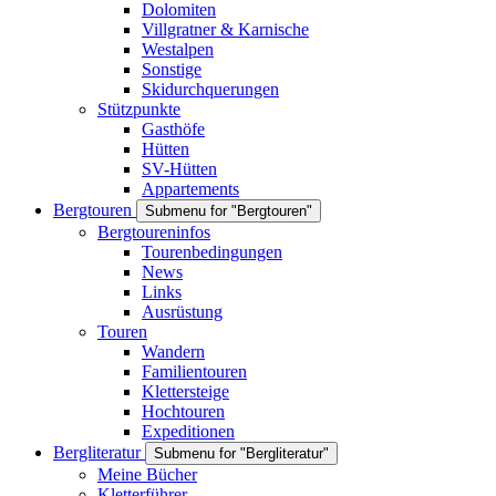
Dolomiten
Villgratner & Karnische
Westalpen
Sonstige
Skidurchquerungen
Stützpunkte
Gasthöfe
Hütten
SV-Hütten
Appartements
Bergtouren
Submenu for "Bergtouren"
Bergtoureninfos
Tourenbedingungen
News
Links
Ausrüstung
Touren
Wandern
Familientouren
Klettersteige
Hochtouren
Expeditionen
Bergliteratur
Submenu for "Bergliteratur"
Meine Bücher
Kletterführer