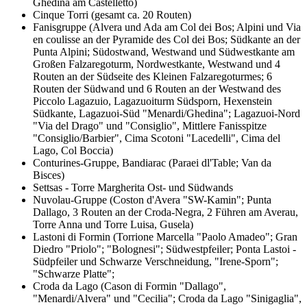
Ghedina am Castelletto)
Cinque Torri (gesamt ca. 20 Routen)
Fanisgruppe (Alvera und Ada am Col dei Bos; Alpini und Via
en coulisse an der Pyramide des Col dei Bos; Südkante an der
Punta Alpini; Südostwand, Westwand und Südwestkante am
Großen Falzaregoturm, Nordwestkante, Westwand und 4
Routen an der Südseite des Kleinen Falzaregoturmes; 6
Routen der Südwand und 6 Routen an der Westwand des
Piccolo Lagazuio, Lagazuoiturm Südsporn, Hexenstein
Südkante, Lagazuoi-Süd "Menardi/Ghedina"; Lagazuoi-Nord
"Via del Drago" und "Consiglio", Mittlere Fanisspitze
"Consiglio/Barbier", Cima Scotoni "Lacedelli", Cima del
Lago, Col Boccia)
Conturines-Gruppe, Bandiarac (Paraei dl'Table; Van da
Bisces)
Settsas - Torre Margherita Ost- und Südwands
Nuvolau-Gruppe (Coston d'Avera "SW-Kamin"; Punta
Dallago, 3 Routen an der Croda-Negra, 2 Führen am Averau,
Torre Anna und Torre Luisa, Gusela)
Lastoni di Formin (Torrione Marcella "Paolo Amadeo"; Gran
Diedro "Priolo"; "Bolognesi"; Südwestpfeiler; Ponta Lastoi -
Südpfeiler und Schwarze Verschneidung, "Irene-Sporn";
"Schwarze Platte";
Croda da Lago (Cason di Formin "Dallago",
"Menardi/Alvera" und "Cecilia"; Croda da Lago "Sinigaglia",