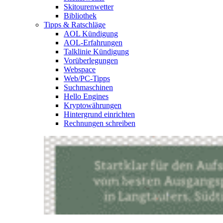
Skitourenwetter
Bibliothek
Tipps & Ratschläge
AOL Kündigung
AOL-Erfahrungen
Talklinie Kündigung
Vorüberlegungen
Webspace
Web/PC-Tipps
Suchmaschinen
Hello Engines
Kryptowährungen
Hintergrund einrichten
Rechnungen schreiben