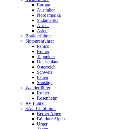
Europa
Australien
Nordamerika
Südamerika
Afrika
Asien
Boulderführer
Skitourenführer
Panico
Rother
Tappeiner
Deutschland
Österreich
Schweiz
Italien
Sonstige
Wanderführer
Rother
Rosenheim
AV-Führer
SAC-Clubführer
Berner Alpen
Bündner Alpen
Urner