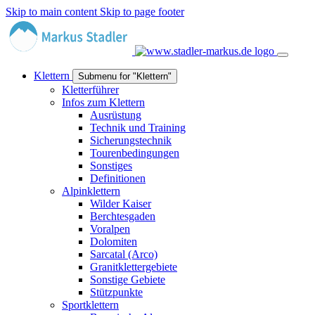
Skip to main content
Skip to page footer
Klettern
Submenu for "Klettern"
Kletterführer
Infos zum Klettern
Ausrüstung
Technik und Training
Sicherungstechnik
Tourenbedingungen
Sonstiges
Definitionen
Alpinklettern
Wilder Kaiser
Berchtesgaden
Voralpen
Dolomiten
Sarcatal (Arco)
Granitklettergebiete
Sonstige Gebiete
Stützpunkte
Sportklettern