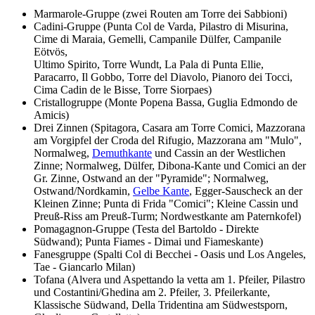
Marmarole-Gruppe (zwei Routen am Torre dei Sabbioni)
Cadini-Gruppe (Punta Col de Varda, Pilastro di Misurina,
Cime di Maraia, Gemelli, Campanile Dülfer, Campanile
Eötvös,
Ultimo Spirito, Torre Wundt, La Pala di Punta Ellie,
Paracarro, Il Gobbo, Torre del Diavolo, Pianoro dei Tocci,
Cima Cadin de le Bisse, Torre Siorpaes)
Cristallogruppe (Monte Popena Bassa, Guglia Edmondo de
Amicis)
Drei Zinnen (Spitagora, Casara am Torre Comici, Mazzorana
am Vorgipfel der Croda del Rifugio, Mazzorana am "Mulo",
Normalweg,
Demuthkante
und Cassin an der Westlichen
Zinne; Normalweg, Dülfer, Dibona-Kante und Comici an der
Gr. Zinne, Ostwand an der "Pyramide"; Normalweg,
Ostwand/Nordkamin,
Gelbe Kante
, Egger-Sauscheck an der
Kleinen Zinne; Punta di Frida "Comici"; Kleine Cassin und
Preuß-Riss am Preuß-Turm; Nordwestkante am Paternkofel)
Pomagagnon-Gruppe (Testa del Bartoldo - Direkte
Südwand); Punta Fiames - Dimai und Fiameskante)
Fanesgruppe (Spalti Col di Becchei - Oasis und Los Angeles,
Tae - Giancarlo Milan)
Tofana (Alvera und Aspettando la vetta am 1. Pfeiler, Pilastro
und Costantini/Ghedina am 2. Pfeiler, 3. Pfeilerkante,
Klassische Südwand, Della Tridentina am Südwestsporn,