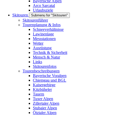
Bayerische Alpen
Arco Sarcatal
Urlaubsziele
Skitouren
Submenu for "Skitouren"
Skitourenführer
Tourenplanung & Infos
Schneeverhältnisse
Lawinenlage
Messstationen
Wetter
Ausrüstung
Technik & Sicherheit
Mensch & Natur
Links
Skitourenfotos
Tourenbeschreibungen
Bayerische Voralpen
Chiemgau und BGL
Kaisergebirge
Kitzbüheler
Tauern
Tuxer Alpen
Zillertaler Alpen
Stubaier Alpen
Ötztaler Alpen