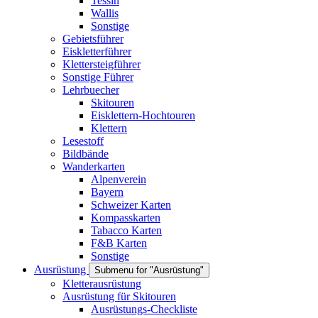
Tessin
Wallis
Sonstige
Gebietsführer
Eiskletterführer
Klettersteigführer
Sonstige Führer
Lehrbuecher
Skitouren
Eisklettern-Hochtouren
Klettern
Lesestoff
Bildbände
Wanderkarten
Alpenverein
Bayern
Schweizer Karten
Kompasskarten
Tabacco Karten
F&B Karten
Sonstige
Ausrüstung
Submenu for "Ausrüstung"
Kletterausrüstung
Ausrüstung für Skitouren
Ausrüstungs-Checkliste