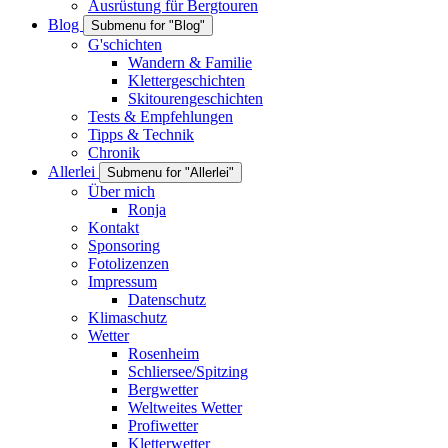
Ausrüstung für Bergtouren
Blog
Submenu for "Blog"
G'schichten
Wandern & Familie
Klettergeschichten
Skitourengeschichten
Tests & Empfehlungen
Tipps & Technik
Chronik
Allerlei
Submenu for "Allerlei"
Über mich
Ronja
Kontakt
Sponsoring
Fotolizenzen
Impressum
Datenschutz
Klimaschutz
Wetter
Rosenheim
Schliersee/Spitzing
Bergwetter
Weltweites Wetter
Profiwetter
Kletterwetter