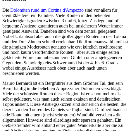
Die
Dolomiten rund um Cortina d'Ampezzo
sind vor allem für
Genußkletterer ein Paradies. Viele Routen in den beliebten
Schwierigkeitsgraden zwischen 3 und 6, kurze Zustiege und oft
bequeme Abstiege garantieren auch bei unsicherem Wetter immer
genügend Auswahl. Daneben sind von dem zentral gelegenen
Nobel-Urlaubsort aber auch die großzügigen Routen an der Tofana
und den Drei Zinnen schnell erreichbar. Die Routenauswahl umfasst
die gängigen Moderouten genauso wie erst kürzlich erschlossene
und noch kaum veröffentlichte Routen - aber auch einige selten
gekletterte Führen an unbekannteren Gipfeln oder abgelegeneren
Gegenden. Schwierigkeits-Schwerpunkt ist der 4. bis 6. Grad -
wobei einige Ausreisser nach oben aber auch nach unten
beschrieben werden.
Mauro Bernardi ist ein Bergführer aus dem Grödner Tal, den sein
Beruf häufig in die beliebten Ampezzaner Dolomiten verschlägt.
Viele der schönsten Routen dieser Region ist er schon mehrmals
selbst geklettert, was man auch seinen exakten und detailreichen
Topos ansieht. Diese Anstiegsskizzen sind sicherlich die besten, die
derzeit zu den Touren des Gebiets verfügbar sind. Darüberhinaus ist
jede Route mit einem (meist sehr guten) Wandbild versehen - die
allgemeinen Hinweise sind allerdings sehr sparsam gehalten. Ein
Gebietsfremder wird anhand einer guten Wanderkarte aber die Zu-
und Abstiegsbeschreibungen großteils nachvollziehen können.