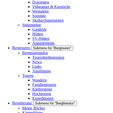
Dolomiten
Villgratner & Karnische
Westalpen
Sonstige
Skidurchquerungen
Stützpunkte
Gasthöfe
Hütten
SV-Hütten
Appartements
Bergtouren
Submenu for "Bergtouren"
Bergtoureninfos
Tourenbedingungen
News
Links
Ausrüstung
Touren
Wandern
Familientouren
Klettersteige
Hochtouren
Expeditionen
Bergliteratur
Submenu for "Bergliteratur"
Meine Bücher
Kletterführer