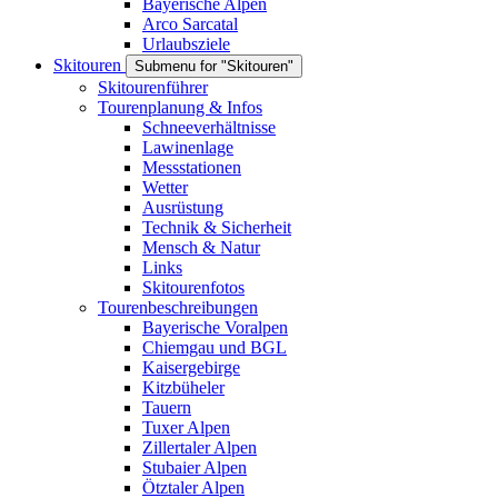
Bayerische Alpen
Arco Sarcatal
Urlaubsziele
Skitouren
Submenu for "Skitouren"
Skitourenführer
Tourenplanung & Infos
Schneeverhältnisse
Lawinenlage
Messstationen
Wetter
Ausrüstung
Technik & Sicherheit
Mensch & Natur
Links
Skitourenfotos
Tourenbeschreibungen
Bayerische Voralpen
Chiemgau und BGL
Kaisergebirge
Kitzbüheler
Tauern
Tuxer Alpen
Zillertaler Alpen
Stubaier Alpen
Ötztaler Alpen