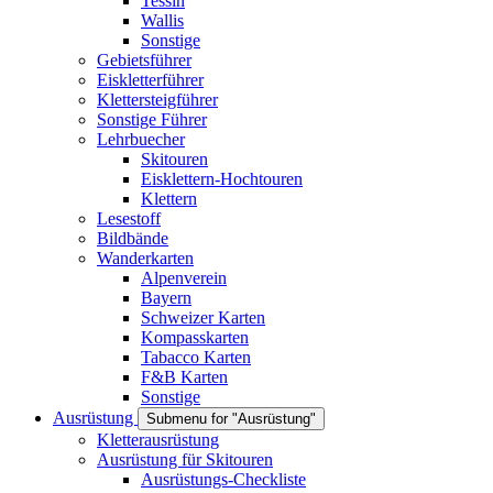
Tessin
Wallis
Sonstige
Gebietsführer
Eiskletterführer
Klettersteigführer
Sonstige Führer
Lehrbuecher
Skitouren
Eisklettern-Hochtouren
Klettern
Lesestoff
Bildbände
Wanderkarten
Alpenverein
Bayern
Schweizer Karten
Kompasskarten
Tabacco Karten
F&B Karten
Sonstige
Ausrüstung
Submenu for "Ausrüstung"
Kletterausrüstung
Ausrüstung für Skitouren
Ausrüstungs-Checkliste