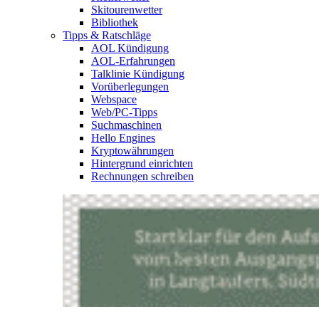
Skitourenwetter
Bibliothek
Tipps & Ratschläge
AOL Kündigung
AOL-Erfahrungen
Talklinie Kündigung
Vorüberlegungen
Webspace
Web/PC-Tipps
Suchmaschinen
Hello Engines
Kryptowährungen
Hintergrund einrichten
Rechnungen schreiben