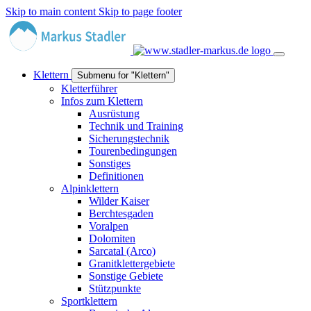
Skip to main content
Skip to page footer
Klettern
Submenu for "Klettern"
Kletterführer
Infos zum Klettern
Ausrüstung
Technik und Training
Sicherungstechnik
Tourenbedingungen
Sonstiges
Definitionen
Alpinklettern
Wilder Kaiser
Berchtesgaden
Voralpen
Dolomiten
Sarcatal (Arco)
Granitklettergebiete
Sonstige Gebiete
Stützpunkte
Sportklettern