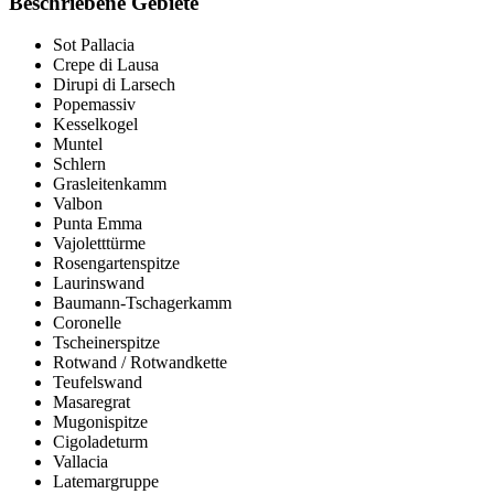
Beschriebene Gebiete
Sot Pallacia
Crepe di Lausa
Dirupi di Larsech
Popemassiv
Kesselkogel
Muntel
Schlern
Grasleitenkamm
Valbon
Punta Emma
Vajoletttürme
Rosengartenspitze
Laurinswand
Baumann-Tschagerkamm
Coronelle
Tscheinerspitze
Rotwand / Rotwandkette
Teufelswand
Masaregrat
Mugonispitze
Cigoladeturm
Vallacia
Latemargruppe