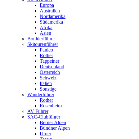
Europa
Australien
Nordamerika
Südamerika
Afrika
Asien
Boulderführer
Skitourenführer
Panico
Rother
Tappeiner
Deutschland
Österreich
Schweiz
Italien
Sonstige
Wanderführer
Rother
Rosenheim
AV-Führer
SAC-Clubführer
Berner Alpen
Bündner Alpen
Urner