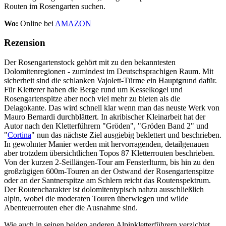
Routen im Rosengarten suchen.
Wo:
Online bei
AMAZON
Rezension
Der Rosengartenstock gehört mit zu den bekanntesten
Dolomitenregionen - zumindest im Deutschsprachigen Raum. Mit
sicherheit sind die schlanken Vajolett-Türme ein Hauptgrund dafür.
Für Kletterer haben die Berge rund um Kesselkogel und
Rosengartenspitze aber noch viel mehr zu bieten als die
Delagokante. Das wird schnell klar wenn man das neuste Werk von
Mauro Bernardi durchblättert. In akribischer Kleinarbeit hat der
Autor nach den Kletterführern "Gröden", "Gröden Band 2" und
"
Cortina
" nun das nächste Ziel ausgiebig beklettert und beschrieben.
In gewohnter Manier werden mit hervorragenden, detailgenauen
aber trotzdem übersichtlichen Topos 87 Kletterrouten beschrieben.
Von der kurzen 2-Seillängen-Tour am Fensterlturm, bis hin zu den
großzügigen 600m-Touren an der Ostwand der Rosengartenspitze
oder an der Santnerspitze am Schlern reicht das Routenspektrum.
Der Routencharakter ist dolomitentypisch nahzu ausschließlich
alpin, wobei die moderaten Touren überwiegen und wilde
Abenteuerrouten eher die Ausnahme sind.
Wie auch in seinen beiden anderen Alpinkletterführern verzichtet