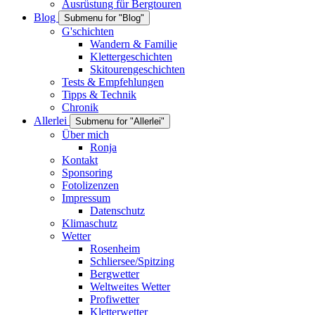
Ausrüstung für Bergtouren
Blog
Submenu for "Blog"
G'schichten
Wandern & Familie
Klettergeschichten
Skitourengeschichten
Tests & Empfehlungen
Tipps & Technik
Chronik
Allerlei
Submenu for "Allerlei"
Über mich
Ronja
Kontakt
Sponsoring
Fotolizenzen
Impressum
Datenschutz
Klimaschutz
Wetter
Rosenheim
Schliersee/Spitzing
Bergwetter
Weltweites Wetter
Profiwetter
Kletterwetter