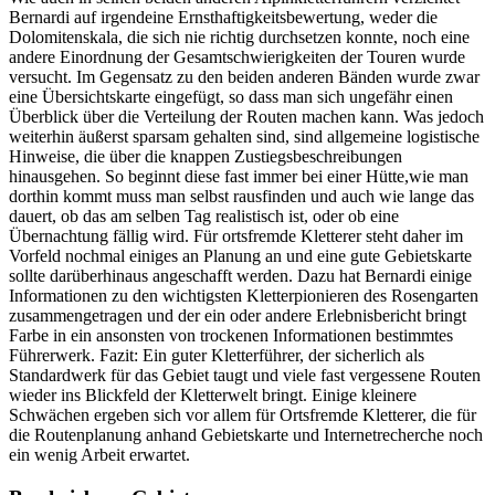
Bernardi auf irgendeine Ernsthaftigkeitsbewertung, weder die
Dolomitenskala, die sich nie richtig durchsetzen konnte, noch eine
andere Einordnung der Gesamtschwierigkeiten der Touren wurde
versucht. Im Gegensatz zu den beiden anderen Bänden wurde zwar
eine Übersichtskarte eingefügt, so dass man sich ungefähr einen
Überblick über die Verteilung der Routen machen kann. Was jedoch
weiterhin äußerst sparsam gehalten sind, sind allgemeine logistische
Hinweise, die über die knappen Zustiegsbeschreibungen
hinausgehen. So beginnt diese fast immer bei einer Hütte,wie man
dorthin kommt muss man selbst rausfinden und auch wie lange das
dauert, ob das am selben Tag realistisch ist, oder ob eine
Übernachtung fällig wird. Für ortsfremde Kletterer steht daher im
Vorfeld nochmal einiges an Planung an und eine gute Gebietskarte
sollte darüberhinaus angeschafft werden. Dazu hat Bernardi einige
Informationen zu den wichtigsten Kletterpionieren des Rosengarten
zusammengetragen und der ein oder andere Erlebnisbericht bringt
Farbe in ein ansonsten von trockenen Informationen bestimmtes
Führerwerk. Fazit: Ein guter Kletterführer, der sicherlich als
Standardwerk für das Gebiet taugt und viele fast vergessene Routen
wieder ins Blickfeld der Kletterwelt bringt. Einige kleinere
Schwächen ergeben sich vor allem für Ortsfremde Kletterer, die für
die Routenplanung anhand Gebietskarte und Internetrecherche noch
ein wenig Arbeit erwartet.