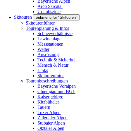
Bayerische Alpen
Arco Sarcatal
Urlaubsziele
Skitouren
Submenu for "Skitouren"
Skitourenführer
Tourenplanung & Infos
Schneeverhältnisse
Lawinenlage
Messstationen
Wetter
Ausrüstung
Technik & Sicherheit
Mensch & Natur
Links
Skitourenfotos
Tourenbeschreibungen
Bayerische Voralpen
Chiemgau und BGL
Kaisergebirge
Kitzbüheler
Tauern
Tuxer Alpen
Zillertaler Alpen
Stubaier Alpen
Ötztaler Alpen