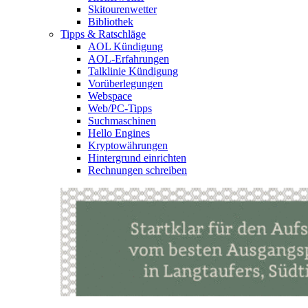
Skitourenwetter
Bibliothek
Tipps & Ratschläge
AOL Kündigung
AOL-Erfahrungen
Talklinie Kündigung
Vorüberlegungen
Webspace
Web/PC-Tipps
Suchmaschinen
Hello Engines
Kryptowährungen
Hintergrund einrichten
Rechnungen schreiben