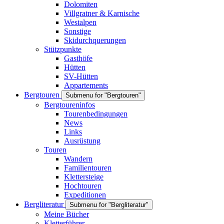
Dolomiten
Villgratner & Karnische
Westalpen
Sonstige
Skidurchquerungen
Stützpunkte
Gasthöfe
Hütten
SV-Hütten
Appartements
Bergtouren
Submenu for "Bergtouren"
Bergtoureninfos
Tourenbedingungen
News
Links
Ausrüstung
Touren
Wandern
Familientouren
Klettersteige
Hochtouren
Expeditionen
Bergliteratur
Submenu for "Bergliteratur"
Meine Bücher
Kletterführer