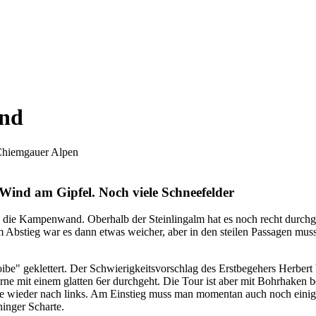
and
hiemgauer Alpen
ind am Gipfel. Noch viele Schneefelder
n die Kampenwand. Oberhalb der Steinlingalm hat es noch recht durchgeh
m Abstieg war es dann etwas weicher, aber in den steilen Passagen mu
e" geklettert. Der Schwierigkeitsvorschlag des Erstbegehers Herbert Wim
ne mit einem glatten 6er durchgeht. Die Tour ist aber mit Bohrhaken be
ge wieder nach links. Am Einstieg muss man momentan auch noch einige
hinger Scharte.