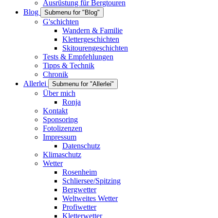
Ausrüstung für Bergtouren
Blog
Submenu for "Blog"
G'schichten
Wandern & Familie
Klettergeschichten
Skitourengeschichten
Tests & Empfehlungen
Tipps & Technik
Chronik
Allerlei
Submenu for "Allerlei"
Über mich
Ronja
Kontakt
Sponsoring
Fotolizenzen
Impressum
Datenschutz
Klimaschutz
Wetter
Rosenheim
Schliersee/Spitzing
Bergwetter
Weltweites Wetter
Profiwetter
Kletterwetter