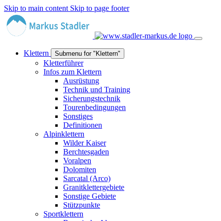
Skip to main content
Skip to page footer
Klettern
Submenu for "Klettern"
Kletterführer
Infos zum Klettern
Ausrüstung
Technik und Training
Sicherungstechnik
Tourenbedingungen
Sonstiges
Definitionen
Alpinklettern
Wilder Kaiser
Berchtesgaden
Voralpen
Dolomiten
Sarcatal (Arco)
Granitklettergebiete
Sonstige Gebiete
Stützpunkte
Sportklettern