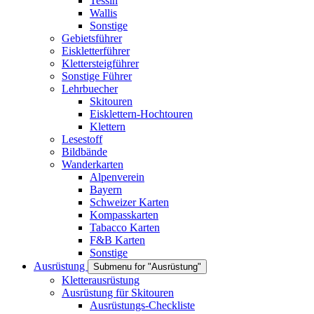
Tessin
Wallis
Sonstige
Gebietsführer
Eiskletterführer
Klettersteigführer
Sonstige Führer
Lehrbuecher
Skitouren
Eisklettern-Hochtouren
Klettern
Lesestoff
Bildbände
Wanderkarten
Alpenverein
Bayern
Schweizer Karten
Kompasskarten
Tabacco Karten
F&B Karten
Sonstige
Ausrüstung
Submenu for "Ausrüstung"
Kletterausrüstung
Ausrüstung für Skitouren
Ausrüstungs-Checkliste