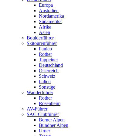
Europa
Australien
Nordamerika
Südamerika
Afrika
Asien
Boulderführer
Skitourenführer
Panico
Rother
Tappeiner
Deutschland
Österreich
Schweiz
Italien
Sonstige
Wanderführer
Rother
Rosenheim
AV-Führer
SAC-Clubführer
Berner Alpen
Bündner Alpen
Urner