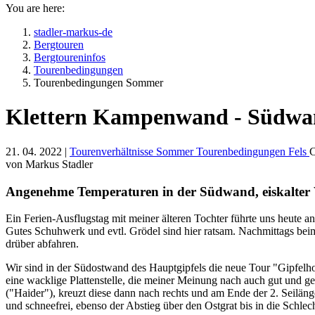
You are here:
stadler-markus-de
Bergtouren
Bergtoureninfos
Tourenbedingungen
Tourenbedingungen Sommer
Klettern Kampenwand - Südw
21. 04. 2022 |
Tourenverhältnisse Sommer
Tourenbedingungen Fels
C
von Markus Stadler
Angenehme Temperaturen in der Südwand, eiskalter W
Ein Ferien-Ausflugstag mit meiner älteren Tochter führte uns heute a
Gutes Schuhwerk und evtl. Grödel sind hier ratsam. Nachmittags bei
drüber abfahren.
Wir sind in der Südostwand des Hauptgipfels die neue Tour "Gipfelhoib
eine wacklige Plattenstelle, die meiner Meinung nach auch gut und ger
("Haider"), kreuzt diese dann nach rechts und am Ende der 2. Seilän
und schneefrei, ebenso der Abstieg über den Ostgrat bis in die Schlec