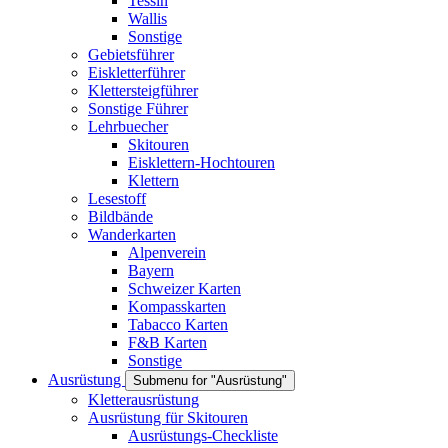
Tessin
Wallis
Sonstige
Gebietsführer
Eiskletterführer
Klettersteigführer
Sonstige Führer
Lehrbuecher
Skitouren
Eisklettern-Hochtouren
Klettern
Lesestoff
Bildbände
Wanderkarten
Alpenverein
Bayern
Schweizer Karten
Kompasskarten
Tabacco Karten
F&B Karten
Sonstige
Ausrüstung
Submenu for "Ausrüstung"
Kletterausrüstung
Ausrüstung für Skitouren
Ausrüstungs-Checkliste