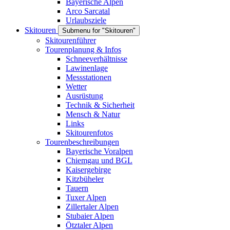
Bayerische Alpen
Arco Sarcatal
Urlaubsziele
Skitouren
Submenu for "Skitouren"
Skitourenführer
Tourenplanung & Infos
Schneeverhältnisse
Lawinenlage
Messstationen
Wetter
Ausrüstung
Technik & Sicherheit
Mensch & Natur
Links
Skitourenfotos
Tourenbeschreibungen
Bayerische Voralpen
Chiemgau und BGL
Kaisergebirge
Kitzbüheler
Tauern
Tuxer Alpen
Zillertaler Alpen
Stubaier Alpen
Ötztaler Alpen