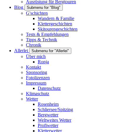
Ausrüstung für Bergtouren
Blog
Submenu for "Blog"
G'schichten
Wandern & Familie
Klettergeschichten
Skitourengeschichten
Tests & Empfehlungen
Tipps & Technik
Chronik
Allerlei
Submenu for "Allerlei"
Über mich
Ronja
Kontakt
Sponsoring
Fotolizenzen
Impressum
Datenschutz
Klimaschutz
Wetter
Rosenheim
Schliersee/Spitzing
Bergwetter
Weltweites Wetter
Profiwetter
Kletterwetter