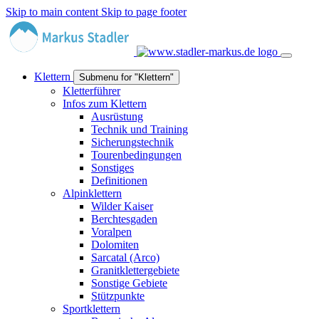
Skip to main content
Skip to page footer
Klettern
Submenu for "Klettern"
Kletterführer
Infos zum Klettern
Ausrüstung
Technik und Training
Sicherungstechnik
Tourenbedingungen
Sonstiges
Definitionen
Alpinklettern
Wilder Kaiser
Berchtesgaden
Voralpen
Dolomiten
Sarcatal (Arco)
Granitklettergebiete
Sonstige Gebiete
Stützpunkte
Sportklettern