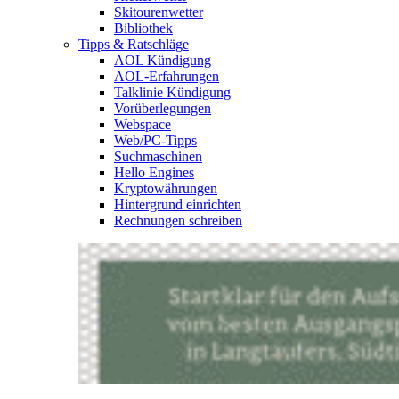
Skitourenwetter
Bibliothek
Tipps & Ratschläge
AOL Kündigung
AOL-Erfahrungen
Talklinie Kündigung
Vorüberlegungen
Webspace
Web/PC-Tipps
Suchmaschinen
Hello Engines
Kryptowährungen
Hintergrund einrichten
Rechnungen schreiben