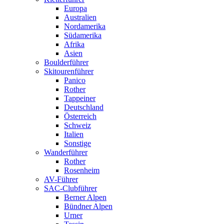
Europa
Australien
Nordamerika
Südamerika
Afrika
Asien
Boulderführer
Skitourenführer
Panico
Rother
Tappeiner
Deutschland
Österreich
Schweiz
Italien
Sonstige
Wanderführer
Rother
Rosenheim
AV-Führer
SAC-Clubführer
Berner Alpen
Bündner Alpen
Urner