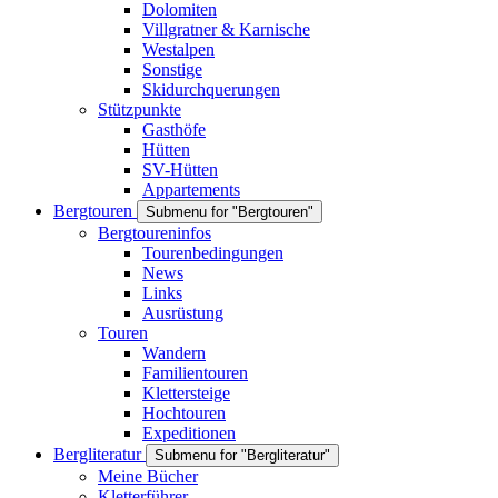
Dolomiten
Villgratner & Karnische
Westalpen
Sonstige
Skidurchquerungen
Stützpunkte
Gasthöfe
Hütten
SV-Hütten
Appartements
Bergtouren
Submenu for "Bergtouren"
Bergtoureninfos
Tourenbedingungen
News
Links
Ausrüstung
Touren
Wandern
Familientouren
Klettersteige
Hochtouren
Expeditionen
Bergliteratur
Submenu for "Bergliteratur"
Meine Bücher
Kletterführer