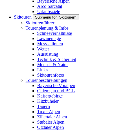
Bayerische Alpen
Arco Sarcatal
Urlaubsziele
Skitouren
Submenu for "Skitouren"
Skitourenführer
Tourenplanung & Infos
Schneeverhältnisse
Lawinenlage
Messstationen
Wetter
Ausrüstung
Technik & Sicherheit
Mensch & Natur
Links
Skitourenfotos
Tourenbeschreibungen
Bayerische Voralpen
Chiemgau und BGL
Kaisergebirge
Kitzbüheler
Tauern
Tuxer Alpen
Zillertaler Alpen
Stubaier Alpen
Ötztaler Alpen