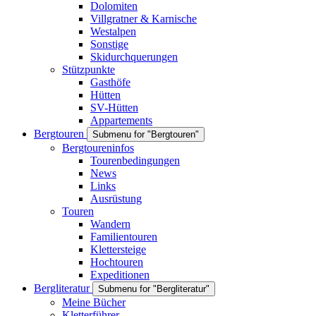
Dolomiten
Villgratner & Karnische
Westalpen
Sonstige
Skidurchquerungen
Stützpunkte
Gasthöfe
Hütten
SV-Hütten
Appartements
Bergtouren
Submenu for "Bergtouren"
Bergtoureninfos
Tourenbedingungen
News
Links
Ausrüstung
Touren
Wandern
Familientouren
Klettersteige
Hochtouren
Expeditionen
Bergliteratur
Submenu for "Bergliteratur"
Meine Bücher
Kletterführer