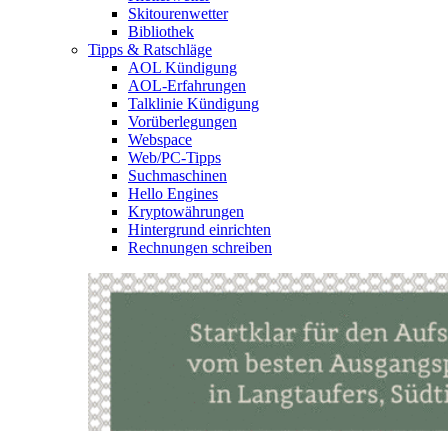
Skitourenwetter
Bibliothek
Tipps & Ratschläge
AOL Kündigung
AOL-Erfahrungen
Talklinie Kündigung
Vorüberlegungen
Webspace
Web/PC-Tipps
Suchmaschinen
Hello Engines
Kryptowährungen
Hintergrund einrichten
Rechnungen schreiben