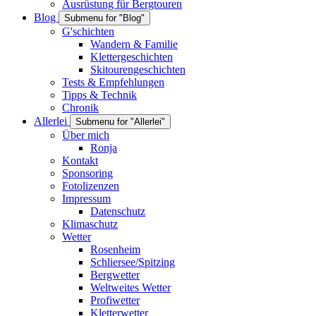
Ausrüstung für Bergtouren
Blog
Submenu for "Blog"
G'schichten
Wandern & Familie
Klettergeschichten
Skitourengeschichten
Tests & Empfehlungen
Tipps & Technik
Chronik
Allerlei
Submenu for "Allerlei"
Über mich
Ronja
Kontakt
Sponsoring
Fotolizenzen
Impressum
Datenschutz
Klimaschutz
Wetter
Rosenheim
Schliersee/Spitzing
Bergwetter
Weltweites Wetter
Profiwetter
Kletterwetter