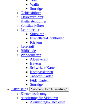
Tessin
Wallis
Sonstige
Gebietsführer
Eiskletterführer
Klettersteigführer
Sonstige Führer
Lehrbuecher
Skitouren
Eisklettern-Hochtouren
Klettern
Lesestoff
Bildbände
Wanderkarten
Alpenverein
Bayern
Schweizer Karten
Kompasskarten
Tabacco Karten
F&B Karten
Sonstige
Ausrüstung
Submenu for "Ausrüstung"
Kletterausrüstung
Ausrüstung für Skitouren
Ausrüstungs-Checkliste