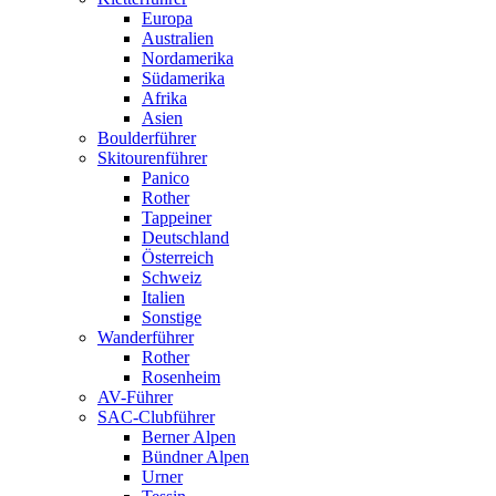
Europa
Australien
Nordamerika
Südamerika
Afrika
Asien
Boulderführer
Skitourenführer
Panico
Rother
Tappeiner
Deutschland
Österreich
Schweiz
Italien
Sonstige
Wanderführer
Rother
Rosenheim
AV-Führer
SAC-Clubführer
Berner Alpen
Bündner Alpen
Urner