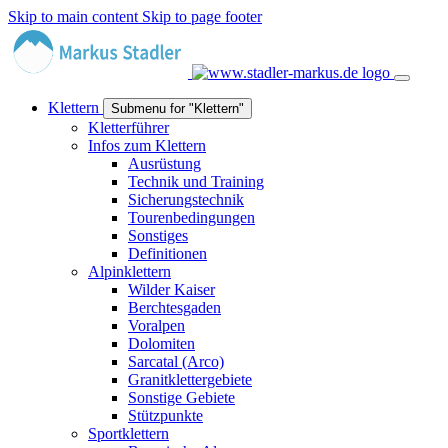
Skip to main content
Skip to page footer
Klettern
Submenu for "Klettern"
Kletterführer
Infos zum Klettern
Ausrüstung
Technik und Training
Sicherungstechnik
Tourenbedingungen
Sonstiges
Definitionen
Alpinklettern
Wilder Kaiser
Berchtesgaden
Voralpen
Dolomiten
Sarcatal (Arco)
Granitklettergebiete
Sonstige Gebiete
Stützpunkte
Sportklettern